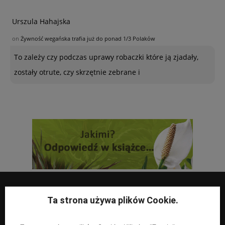
Urszula Hahajska
on
Żywność wegańska trafia już do ponad 1/3 Polaków
To zależy czy podczas uprawy robaczki które ją zjadały,
zostały otrute, czy skrzętnie zebrane i
Ta strona używa plików Cookie.
UPRAWY