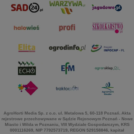
AgroHorti Media Sp. z o.o. ul. Metalowa 5, 60-118 Poznań. Akta
rejestrowe przechowywane w Sądzie Rejonowym Poznań - Nowe
Miasto i Wilda w Poznaniu, VIII Wydziale Gospodarczym, KRS
0001116269, NIP 7792573719, REGON 529158846, kapitał