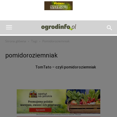
Strona główna
Tagi
Pomidoroziemniak
pomidoroziemniak
TomTato – czyli pomidoroziemniak