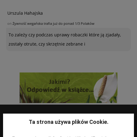
Urszula Hahajska
on
Żywność wegańska trafia już do ponad 1/3 Polaków
To zależy czy podczas uprawy robaczki które ją zjadały,
zostały otrute, czy skrzętnie zebrane i
Ta strona używa plików Cookie.
UPRAWY