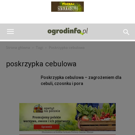
Strona główna
Tagi
Poskrzypka cebulowa
poskrzypka cebulowa
Poskrzypka cebulowa – zagrożeniem dla
cebuli, czosnku i pora