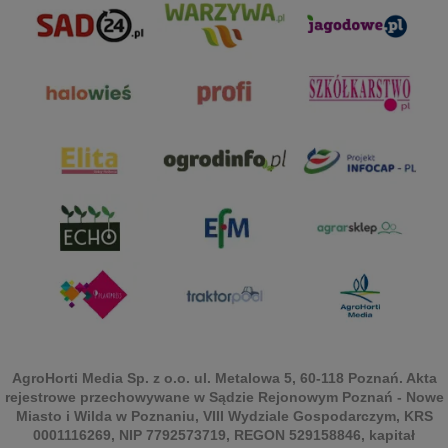
AgroHorti Media Sp. z o.o. ul. Metalowa 5, 60-118 Poznań. Akta
rejestrowe przechowywane w Sądzie Rejonowym Poznań - Nowe
Miasto i Wilda w Poznaniu, VIII Wydziale Gospodarczym, KRS
0001116269, NIP 7792573719, REGON 529158846, kapitał