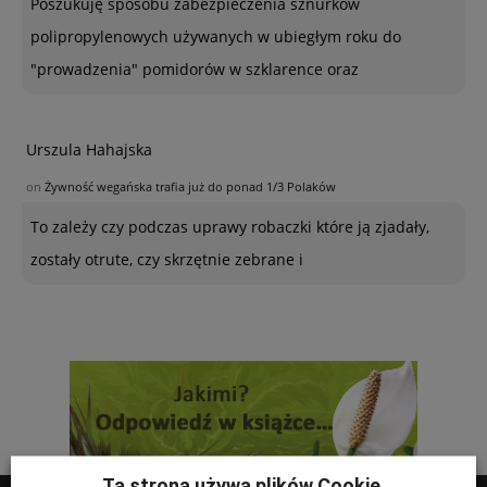
Poszukuję sposobu zabezpieczenia sznurków
polipropylenowych używanych w ubiegłym roku do
"prowadzenia" pomidorów w szklarence oraz
Urszula Hahajska
on
Żywność wegańska trafia już do ponad 1/3 Polaków
To zależy czy podczas uprawy robaczki które ją zjadały,
zostały otrute, czy skrzętnie zebrane i
Ta strona używa plików Cookie.