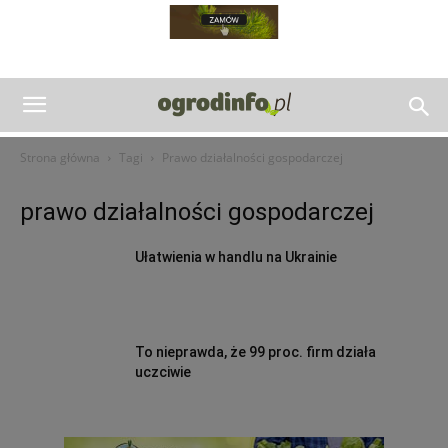
Strona główna
Tagi
Prawo działalności gospodarczej
prawo działalności gospodarczej
Ułatwienia w handlu na Ukrainie
To nieprawda, że 99 proc. firm działa
uczciwie