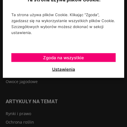
Ta strona używa plików Cookie. Klikając "Zgoda",
zgadzasz się na wykorzystanie wszystkich plików Cookie.
UPRAWY
Szczegółowych wyborów możesz dokonać w sekcji
ustawienia.
Rośliny ozdobne
Szkółkarstwo
Warzywa
Zgoda na wszystkie
Sadownictwo
Ustawienia
Szklarnie tunele osłony
Owoce jagodowe
ARTYKUŁY NA TEMAT
Rynki i prawo
Ochrona roślin