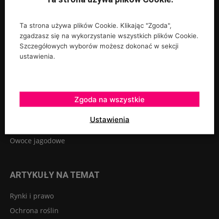
Ta strona używa plików Cookie. Klikając "Zgoda",
zgadzasz się na wykorzystanie wszystkich plików Cookie.
UPRAWY
Szczegółowych wyborów możesz dokonać w sekcji
ustawienia.
Rośliny ozdobne
Szkółkarstwo
Warzywa
Zgoda na wszystkie
Sadownictwo
Ustawienia
Szklarnie tunele osłony
Owoce jagodowe
ARTYKUŁY NA TEMAT
Rynki i prawo
Ochrona roślin