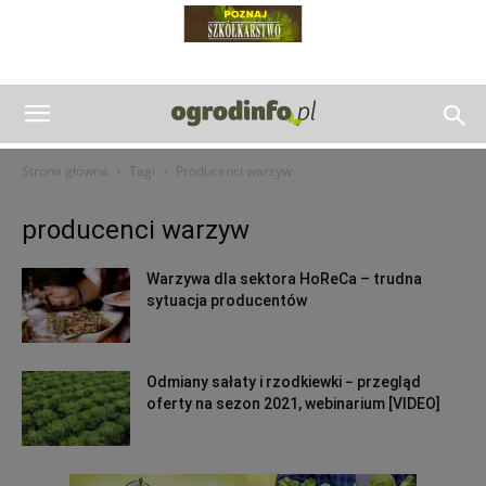
Strona główna
Tagi
Producenci warzyw
producenci warzyw
Warzywa dla sektora HoReCa – trudna
sytuacja producentów
Odmiany sałaty i rzodkiewki − przegląd
oferty na sezon 2021, webinarium [VIDEO]