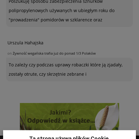
Poszukuję sposobu zabezpieczenia sznurków
polipropylenowych używanych w ubiegłym roku do
"prowadzenia" pomidorów w szklarence oraz
Urszula Hahajska
on
Żywność wegańska trafia już do ponad 1/3 Polaków
To zależy czy podczas uprawy robaczki które ją zjadały,
zostały otrute, czy skrzętnie zebrane i
Ta strona używa plików Cookie.