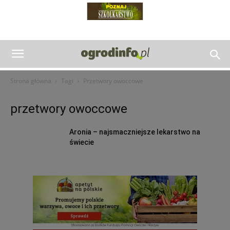
Strona główna
Tagi
Przetwory owoccowe
przetwory owoccowe
Aronia – najsmaczniejsze lekarstwo na
świecie