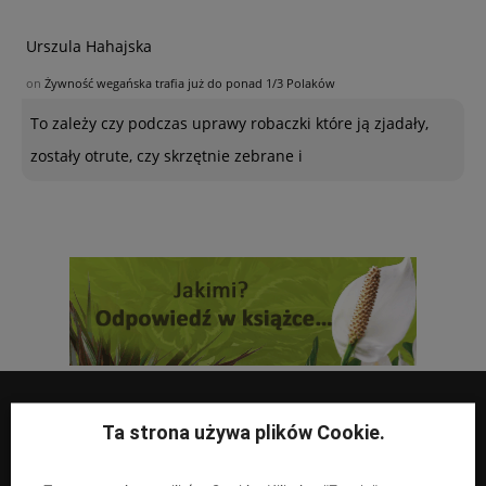
Urszula Hahajska
on
Żywność wegańska trafia już do ponad 1/3 Polaków
To zależy czy podczas uprawy robaczki które ją zjadały,
zostały otrute, czy skrzętnie zebrane i
Ta strona używa plików Cookie.
UPRAWY