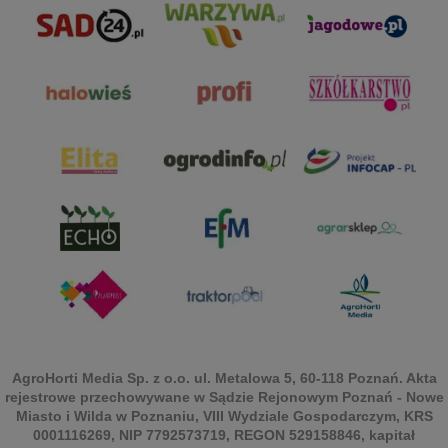
AgroHorti Media Sp. z o.o. ul. Metalowa 5, 60-118 Poznań. Akta
rejestrowe przechowywane w Sądzie Rejonowym Poznań - Nowe
Miasto i Wilda w Poznaniu, VIII Wydziale Gospodarczym, KRS
0001116269, NIP 7792573719, REGON 529158846, kapitał