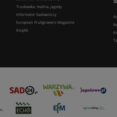
S
Truskawka, malina, jagody
Informator Sadowniczy
Po
European Fruitgrowers Magazine
R
Książki
K
Ta