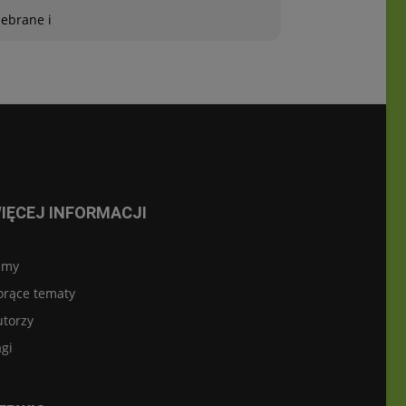
zebrane i
IĘCEJ INFORMACJI
lmy
orące tematy
utorzy
gi