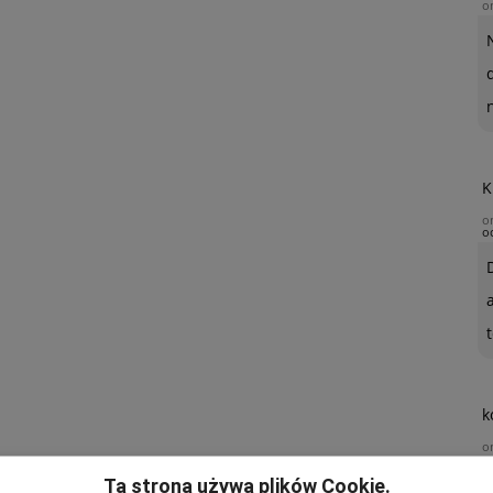
o
K
o
o
t
k
o
Ta strona używa plików Cookie.