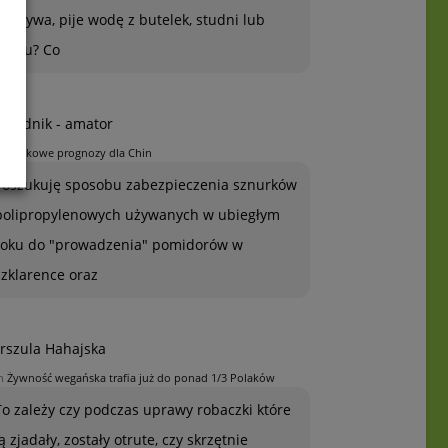
warzywa, pije wodę z butelek, studni lub
kranu? Co
grodnik - amator
n
Jabłkowe prognozy dla Chin
Poszukuję sposobu zabezpieczenia sznurków
polipropylenowych używanych w ubiegłym
roku do "prowadzenia" pomidorów w
szklarence oraz
rszula Hahajska
n
Żywność wegańska trafia już do ponad 1/3 Polaków
To zależy czy podczas uprawy robaczki które
ją zjadały, zostały otrute, czy skrzętnie