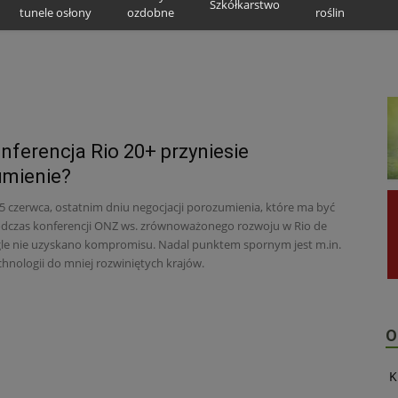
Szkółkarstwo
tunele osłony
ozdobne
roślin
nferencja Rio 20+ przyniesie
umienie?
15 czerwca, ostatnim dniu negocjacji porozumienia, które ma być
odczas konferencji ONZ ws. zrównoważonego rozwoju w Rio de
ągle nie uzyskano kompromisu. Nadal punktem spornym jest m.in.
chnologii do mniej rozwiniętych krajów.
O
K