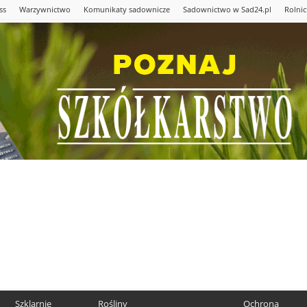
ss
Warzywnictwo
Komunikaty sadownicze
Sadownictwo w Sad24.pl
Rolni
Szklarnie
Rośliny
Ochrona