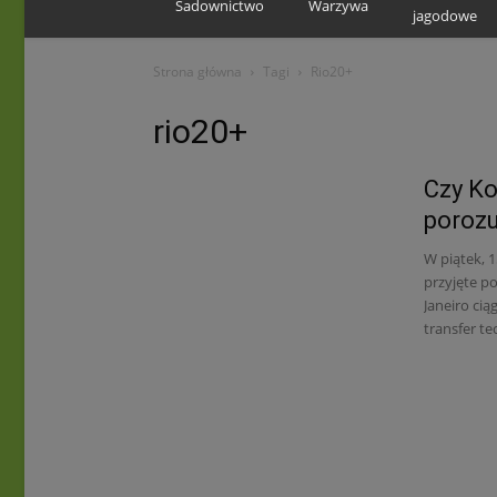
Sadownictwo
Warzywa
jagodowe
Strona główna
Tagi
Rio20+
rio20+
Czy Ko
poroz
W piątek, 
przyjęte p
Janeiro ci
transfer te