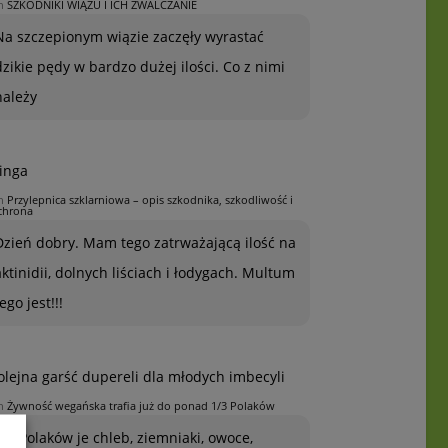
n
SZKODNIKI WIĄZU I ICH ZWALCZANIE
Na szczepionym wiązie zaczęły wyrastać
dzikie pędy w bardzo dużej ilości. Co z nimi
należy
inga
n
Przylepnica szklarniowa – opis szkodnika, szkodliwość i
chrona
Dzień dobry. Mam tego zatrważającą ilość na
aktinidii, dolnych liściach i łodygach. Multum
ego jest!!!
olejna garść dupereli dla młodych imbecyli
n
Żywność wegańska trafia już do ponad 1/3 Polaków
1/3 Polaków je chleb, ziemniaki, owoce,