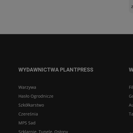
WYDAWNICTWA PLANTPRESS
W
Warzywa
Fi
Hasło Ogrodnicze
G
Szkółkarstwo
A
Czereśnia
Ta
MPS Sad
Szklarnie, Tunele, Osłony