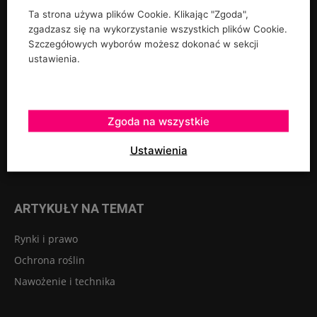
Ta strona używa plików Cookie. Klikając "Zgoda",
UPRAWY
zgadzasz się na wykorzystanie wszystkich plików Cookie.
Szczegółowych wyborów możesz dokonać w sekcji
Rośliny ozdobne
ustawienia.
Szkółkarstwo
Warzywa
Sadownictwo
Zgoda na wszystkie
Szklarnie tunele osłony
Ustawienia
Owoce jagodowe
ARTYKUŁY NA TEMAT
Rynki i prawo
Ochrona roślin
Nawożenie i technika