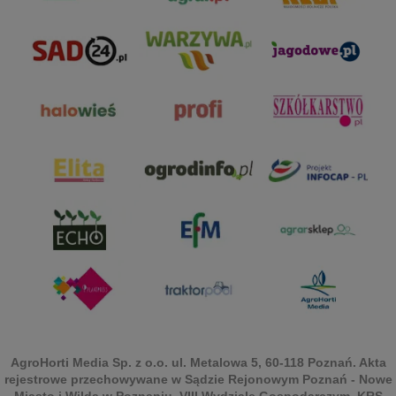
AgroHorti Media Sp. z o.o. ul. Metalowa 5, 60-118 Poznań. Akta
rejestrowe przechowywane w Sądzie Rejonowym Poznań - Nowe