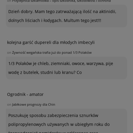
on
Przylepnica szklarniowa – opis szkodnika, szkodliwość i ochrona
Dzień dobry. Mam tego zatrważającą ilość na aktinidii,
dolnych liściach i łodygach. Multum tego jest!!!
kolejna garść dupereli dla młodych imbecyli
on
Żywność wegańska trafia już do ponad 1/3 Polaków
1/3 Polaków je chleb, ziemniaki, owoce, warzywa, pije
wodę z butelek, studni lub kranu? Co
Ogrodnik - amator
on
Jabłkowe prognozy dla Chin
Poszukuję sposobu zabezpieczenia sznurków
polipropylenowych używanych w ubiegłym roku do