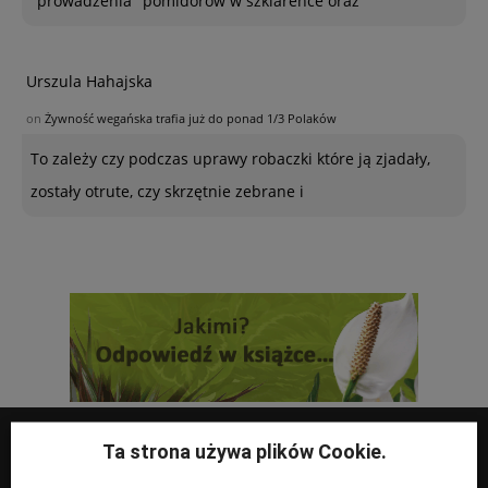
"prowadzenia" pomidorów w szklarence oraz
Urszula Hahajska
on
Żywność wegańska trafia już do ponad 1/3 Polaków
To zależy czy podczas uprawy robaczki które ją zjadały,
zostały otrute, czy skrzętnie zebrane i
Ta strona używa plików Cookie.