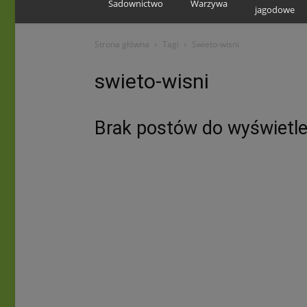
Sadownictwo
Warzywa
jagodowe
Strona główna
Tagi
Swieto-wisni
swieto-wisni
Brak postów do wyświetle