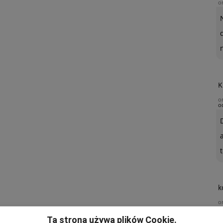
o
K
o
o
t
k
o
Ta strona używa plików Cookie.