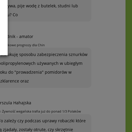
warzywa, pije wodę z butelek, studni lub
kranu? Co
grodnik - amator
n
Jabłkowe prognozy dla Chin
Poszukuję sposobu zabezpieczenia sznurków
polipropylenowych używanych w ubiegłym
roku do "prowadzenia" pomidorów w
szklarence oraz
rszula Hahajska
n
Żywność wegańska trafia już do ponad 1/3 Polaków
To zależy czy podczas uprawy robaczki które
ją zjadały, zostały otrute, czy skrzętnie