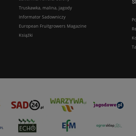
S
Truskawka, malina, jagody
Informator Sadowniczy
Po
European Fruitgrowers Magazine
R
Książki
K
Ta