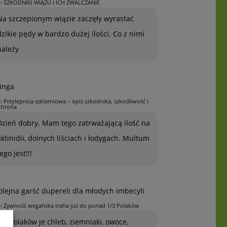
n
SZKODNIKI WIĄZU I ICH ZWALCZANIE
Na szczepionym wiązie zaczęły wyrastać
dzikie pędy w bardzo dużej ilości. Co z nimi
należy
inga
n
Przylepnica szklarniowa – opis szkodnika, szkodliwość i
chrona
Dzień dobry. Mam tego zatrważającą ilość na
aktinidii, dolnych liściach i łodygach. Multum
ego jest!!!
olejna garść dupereli dla młodych imbecyli
n
Żywność wegańska trafia już do ponad 1/3 Polaków
1/3 Polaków je chleb, ziemniaki, owoce,