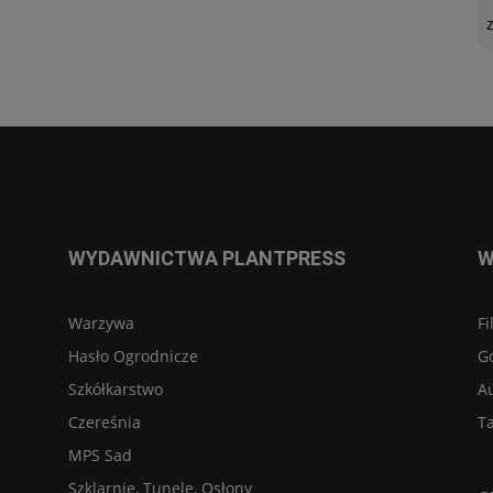
WYDAWNICTWA PLANTPRESS
W
Warzywa
Fi
Hasło Ogrodnicze
G
Szkółkarstwo
A
Czereśnia
Ta
MPS Sad
Szklarnie, Tunele, Osłony