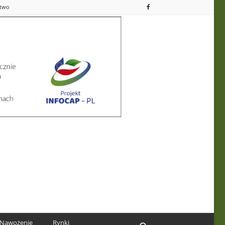
ctwo
Nawożenie
Rynki