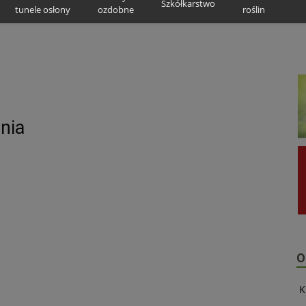
Szkółkarstwo
tunele osłony
ozdobne
roślin
nia
O
K