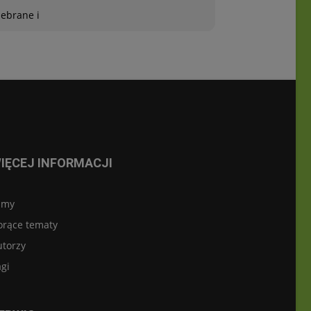
zebrane i
IĘCEJ INFORMACJI
lmy
orące tematy
utorzy
gi