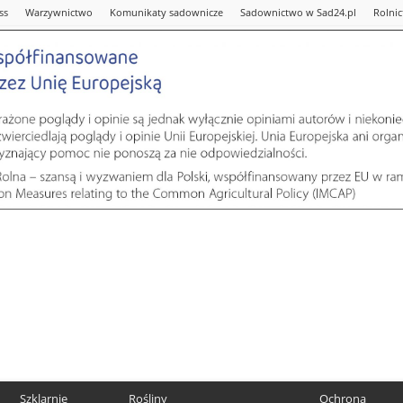
ss
Warzywnictwo
Komunikaty sadownicze
Sadownictwo w Sad24.pl
Rolni
Szklarnie
Rośliny
Ochrona