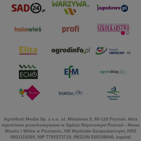
AgroHorti Media Sp. z o.o. ul. Metalowa 5, 60-118 Poznań. Akta
rejestrowe przechowywane w Sądzie Rejonowym Poznań - Nowe
Miasto i Wilda w Poznaniu, VIII Wydziale Gospodarczym, KRS
0001116269, NIP 7792573719, REGON 529158846, kapitał