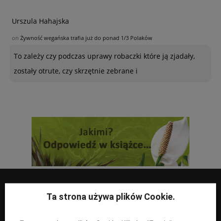
Urszula Hahajska
on
Żywność wegańska trafia już do ponad 1/3 Polaków
To zależy czy podczas uprawy robaczki które ją zjadały,
zostały otrute, czy skrzętnie zebrane i
Ta strona używa plików Cookie.
UPRAWY