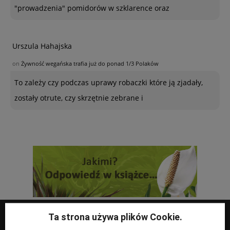
"prowadzenia" pomidorów w szklarence oraz
Urszula Hahajska
on
Żywność wegańska trafia już do ponad 1/3 Polaków
To zależy czy podczas uprawy robaczki które ją zjadały,
zostały otrute, czy skrzętnie zebrane i
Ta strona używa plików Cookie.