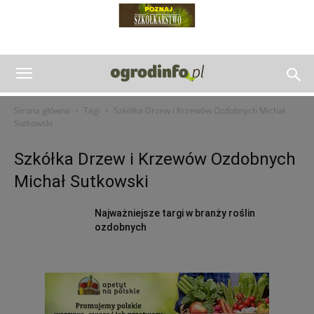
Strona główna
Tagi
Szkółka Drzew i Krzewów Ozdobnych Michał
Sutkowski
Szkółka Drzew i Krzewów Ozdobnych
Michał Sutkowski
Najważniejsze targi w branży roślin
ozdobnych