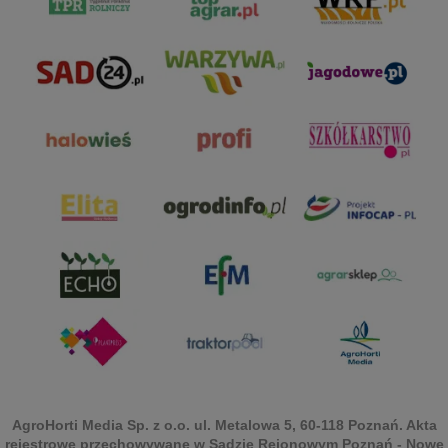
AgroHorti Media Sp. z o.o. ul. Metalowa 5, 60-118 Poznań. Akta
rejestrowe przechowywane w Sądzie Rejonowym Poznań - Nowe