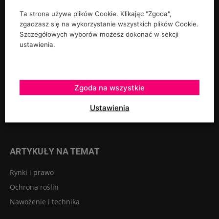
Ta strona używa plików Cookie. Klikając "Zgoda",
UPRAWY
zgadzasz się na wykorzystanie wszystkich plików Cookie.
Szczegółowych wyborów możesz dokonać w sekcji
Rośliny ozdobne
ustawienia.
Szkółkarstwo
Warzywa
Zgoda na wszystkie
Sadownictwo
Szklarnie tunele osłony
Ustawienia
Owoce jagodowe
ARTYKUŁY NA TEMAT
Rynki i prawo
Ochrona roślin
Nawożenie i technika