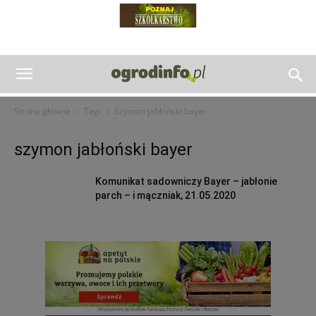
Strona główna
Tagi
Szymon jabłoński bayer
szymon jabłoński bayer
Komunikat sadowniczy Bayer – jabłonie
parch – i mączniak, 21.05.2020