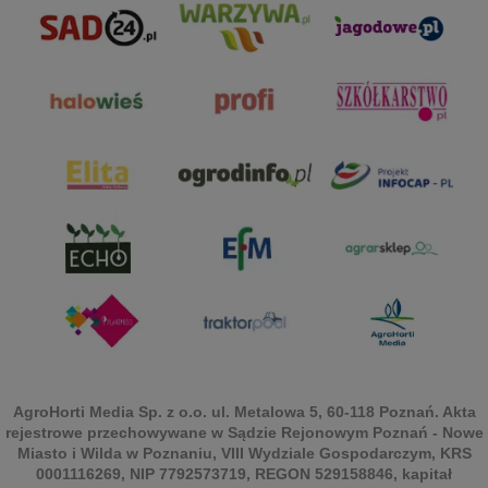
AgroHorti Media Sp. z o.o. ul. Metalowa 5, 60-118 Poznań. Akta
rejestrowe przechowywane w Sądzie Rejonowym Poznań - Nowe
Miasto i Wilda w Poznaniu, VIII Wydziale Gospodarczym, KRS
0001116269, NIP 7792573719, REGON 529158846, kapitał