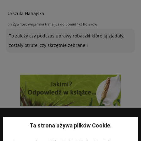
Urszula Hahajska
on
Żywność wegańska trafia już do ponad 1/3 Polaków
To zależy czy podczas uprawy robaczki które ją zjadały,
zostały otrute, czy skrzętnie zebrane i
Ta strona używa plików Cookie.
UPRAWY