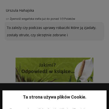
Urszula Hahajska
on
Żywność wegańska trafia już do ponad 1/3 Polaków
To zależy czy podczas uprawy robaczki które ją zjadały,
zostały otrute, czy skrzętnie zebrane i
Ta strona używa plików Cookie.
UPRAWY