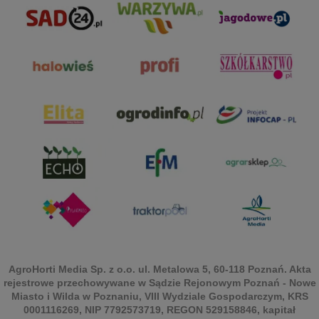
AgroHorti Media Sp. z o.o. ul. Metalowa 5, 60-118 Poznań. Akta
rejestrowe przechowywane w Sądzie Rejonowym Poznań - Nowe
Miasto i Wilda w Poznaniu, VIII Wydziale Gospodarczym, KRS
0001116269, NIP 7792573719, REGON 529158846, kapitał