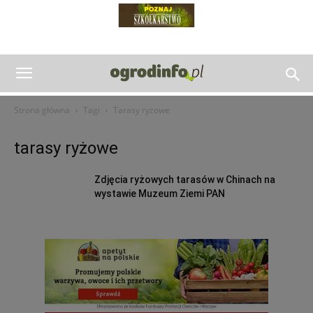
Strona główna
Tagi
Tarasy ryżowe
tarasy ryżowe
Zdjęcia ryżowych tarasów w Chinach na
wystawie Muzeum Ziemi PAN