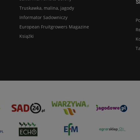
S
Truskawka, malina, jagody
Informator Sadowniczy
Po
European Fruitgrowers Magazine
R
Książki
K
Ta