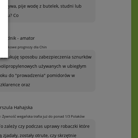
warzywa, pije wodę z butelek, studni lub
kranu? Co
grodnik - amator
n
Jabłkowe prognozy dla Chin
Poszukuję sposobu zabezpieczenia sznurków
polipropylenowych używanych w ubiegłym
roku do "prowadzenia" pomidorów w
szklarence oraz
rszula Hahajska
n
Żywność wegańska trafia już do ponad 1/3 Polaków
To zależy czy podczas uprawy robaczki które
ją zjadały, zostały otrute, czy skrzętnie