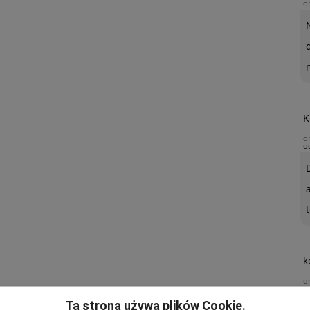
o
K
o
o
t
k
o
Ta strona używa plików Cookie.