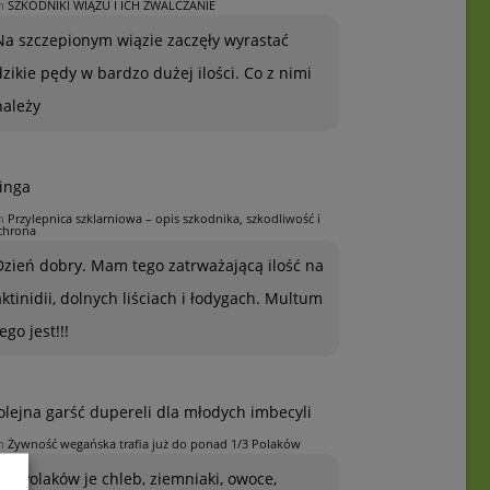
n
SZKODNIKI WIĄZU I ICH ZWALCZANIE
Na szczepionym wiązie zaczęły wyrastać
dzikie pędy w bardzo dużej ilości. Co z nimi
należy
inga
n
Przylepnica szklarniowa – opis szkodnika, szkodliwość i
chrona
Dzień dobry. Mam tego zatrważającą ilość na
aktinidii, dolnych liściach i łodygach. Multum
ego jest!!!
olejna garść dupereli dla młodych imbecyli
n
Żywność wegańska trafia już do ponad 1/3 Polaków
1/3 Polaków je chleb, ziemniaki, owoce,