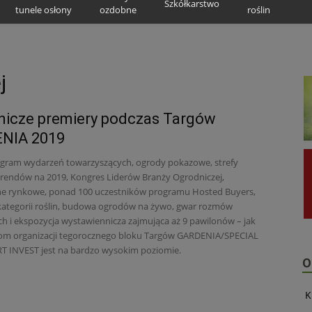
Szkółkarstwo
tunele osłony
ozdobne
roślin
j
nicze premiery podczas Targów
NIA 2019
gram wydarzeń towarzyszących, ogrody pokazowe, strefy
i trendów na 2019, Kongres Liderów Branży Ogrodniczej,
e rynkowe, ponad 100 uczestników programu Hosted Buyers,
kategorii roślin, budowa ogrodów na żywo, gwar rozmów
h i ekspozycja wystawiennicza zajmująca aż 9 pawilonów – jak
om organizacji tegorocznego bloku Targów GARDENIA/SPECIAL
 INVEST jest na bardzo wysokim poziomie.
O
K