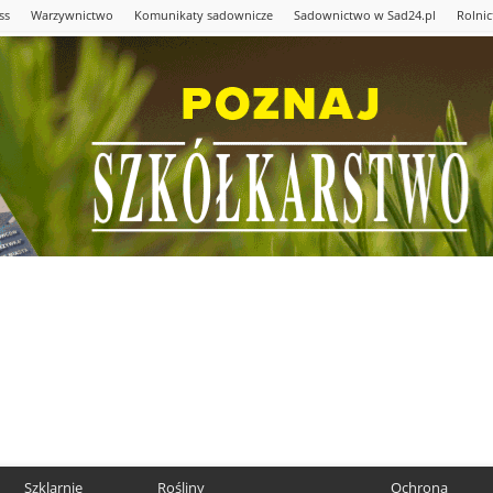
ss
Warzywnictwo
Komunikaty sadownicze
Sadownictwo w Sad24.pl
Rolni
Szklarnie
Rośliny
Ochrona