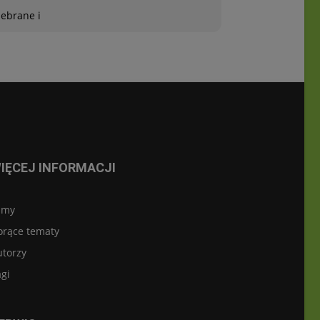
zebrane i
IĘCEJ INFORMACJI
lmy
orące tematy
utorzy
gi