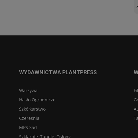
WYDAWNICTWA PLANTPRESS
W
Warzywa
Fi
Hasło Ogrodnicze
G
Szkółkarstwo
A
Czereśnia
Ta
MPS Sad
Szklarnie, Tunele, Osłony