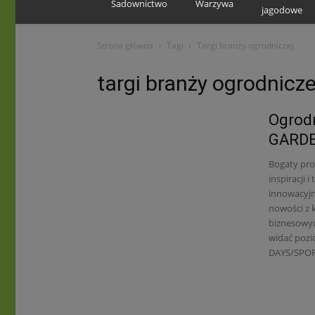
Sadownictwo
Warzywa
jagodowe
Strona główna
Tagi
Targi branży ogrodniczej
targi branży ogrodnicze
Ogrod
GARDE
Bogaty pro
inspiracji 
innowacyjn
nowości z 
biznesowyc
widać pozi
DAYS/SPORT