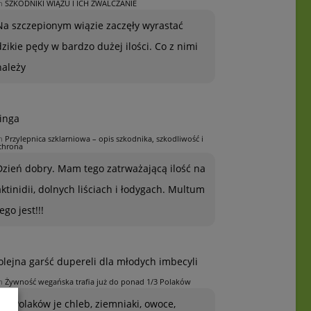
n
SZKODNIKI WIĄZU I ICH ZWALCZANIE
Na szczepionym wiązie zaczęły wyrastać
dzikie pędy w bardzo dużej ilości. Co z nimi
należy
inga
n
Przylepnica szklarniowa – opis szkodnika, szkodliwość i
chrona
Dzień dobry. Mam tego zatrważającą ilość na
aktinidii, dolnych liściach i łodygach. Multum
ego jest!!!
olejna garść dupereli dla młodych imbecyli
n
Żywność wegańska trafia już do ponad 1/3 Polaków
1/3 Polaków je chleb, ziemniaki, owoce,