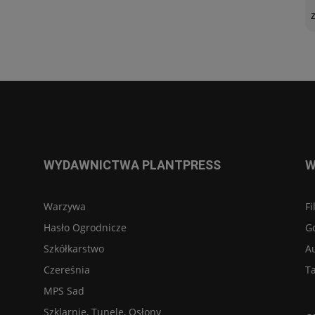
WYDAWNICTWA PLANTPRESS
W
Warzywa
Fi
Hasło Ogrodnicze
G
Szkółkarstwo
A
Czereśnia
Ta
MPS Sad
Szklarnie, Tunele, Osłony