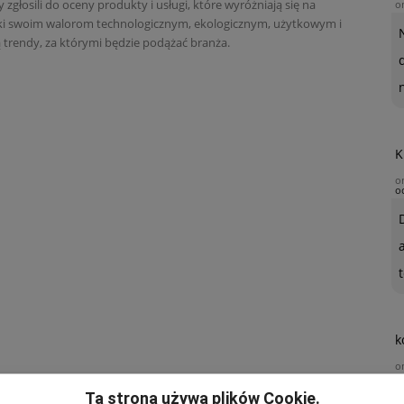
 zgłosili do oceny produkty i usługi, które wyróżniają się na
o
ki swoim walorom technologicznym, ekologicznym, użytkowym i
 trendy, za którymi będzie podążać branża.
K
o
o
t
k
o
Ta strona używa plików Cookie.