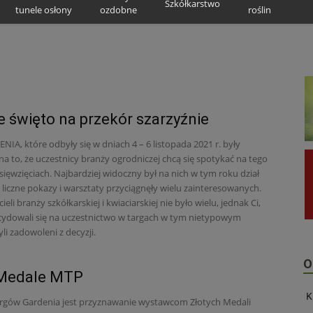
Szkółkarstwo
tunele osłony
ozdobne
roślin
e święto na przekór szarzyźnie
NIA, które odbyły się w dniach 4 – 6 listopada 2021 r. były
 to, że uczestnicy branży ogrodniczej chcą się spotykać na tego
ięwzięciach. Najbardziej widoczny był na nich w tym roku dział
– liczne pokazy i warsztaty przyciągnęły wielu zainteresowanych.
ieli branży szkółkarskiej i kwiaciarskiej nie było wielu, jednak Ci,
cydowali się na uczestnictwo w targach w tym nietypowym
yli zadowoleni z decyzji.
O
 Medale MTP
K
argów Gardenia jest przyznawanie wystawcom Złotych Medali