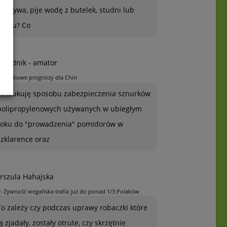
warzywa, pije wodę z butelek, studni lub
kranu? Co
grodnik - amator
n
Jabłkowe prognozy dla Chin
Poszukuję sposobu zabezpieczenia sznurków
polipropylenowych używanych w ubiegłym
roku do "prowadzenia" pomidorów w
szklarence oraz
rszula Hahajska
n
Żywność wegańska trafia już do ponad 1/3 Polaków
To zależy czy podczas uprawy robaczki które
ją zjadały, zostały otrute, czy skrzętnie