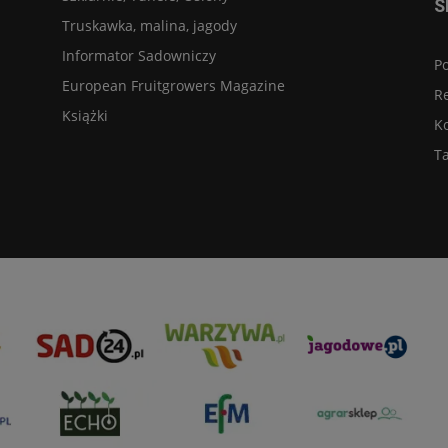
S
Truskawka, malina, jagody
Informator Sadowniczy
Po
European Fruitgrowers Magazine
R
Książki
K
Ta