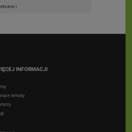
zebrane i
IĘCEJ INFORMACJI
lmy
orące tematy
utorzy
gi