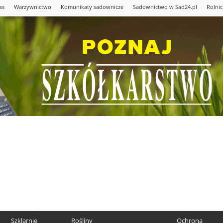
ss
Warzywnictwo
Komunikaty sadownicze
Sadownictwo w Sad24.pl
Rolni
Szklarnie
Rośliny
Ochrona