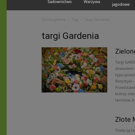
Sadownictwo
Warzywa
jagodowe
Strona główna
Tagi
Targi Gardenia
targi Gardenia
Zielon
Targi GARDE
dowodem na
typu przeds
florystyki 
Przedstawic
którzy zde
terminie, b
Złote
Tradycją t