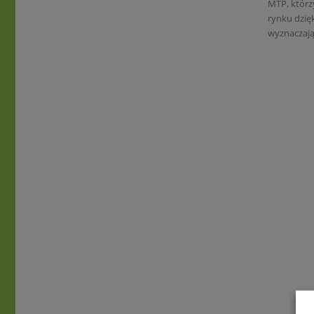
MTP, którzy
rynku dzię
wyznaczają