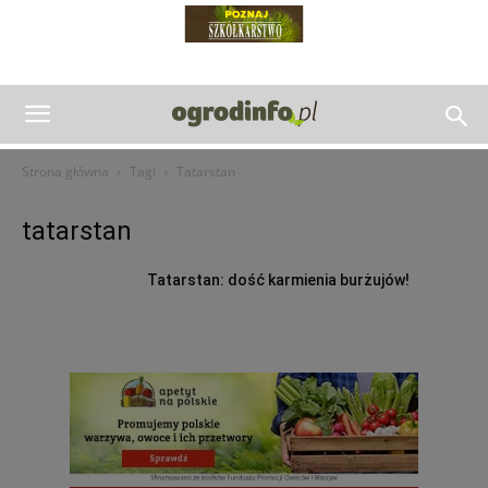
Strona główna
Tagi
Tatarstan
tatarstan
Tatarstan: dość karmienia burżujów!