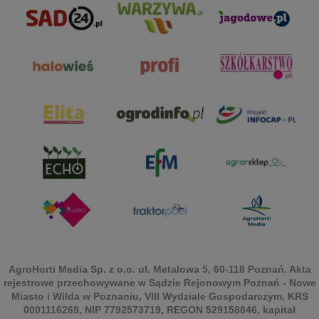
AgroHorti Media Sp. z o.o. ul. Metalowa 5, 60-118 Poznań. Akta
rejestrowe przechowywane w Sądzie Rejonowym Poznań - Nowe
Miasto i Wilda w Poznaniu, VIII Wydziale Gospodarczym, KRS
0001116269, NIP 7792573719, REGON 529158846, kapitał