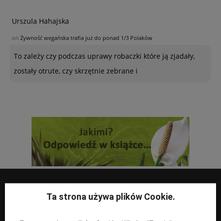
Urszula Hahajska
on
Żywność wegańska trafia już do ponad 1/3 Polaków
To zależy czy podczas uprawy robaczki które ją zjadały,
zostały otrute, czy skrzętnie zebrane i
Ta strona używa plików Cookie.
UPRAWY