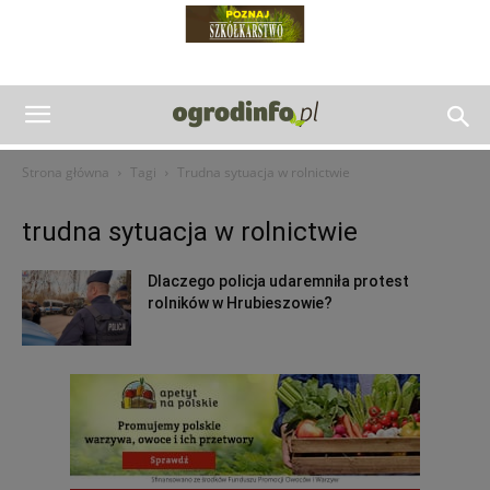
Strona główna
Tagi
Trudna sytuacja w rolnictwie
trudna sytuacja w rolnictwie
Dlaczego policja udaremniła protest
rolników w Hrubieszowie?