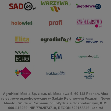
AgroHorti Media Sp. z o.o. ul. Metalowa 5, 60-118 Poznań. Akta
rejestrowe przechowywane w Sądzie Rejonowym Poznań - Nowe
Miasto i Wilda w Poznaniu, VIII Wydziale Gospodarczym, KRS
0001116269, NIP 7792573719, REGON 529158846, kapitał