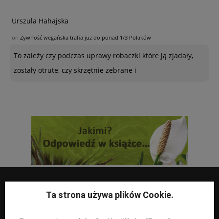
Urszula Hahajska
on
Żywność wegańska trafia już do ponad 1/3 Polaków
To zależy czy podczas uprawy robaczki które ją zjadały,
zostały otrute, czy skrzętnie zebrane i
Ta strona używa plików Cookie.
UPRAWY