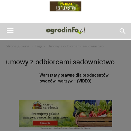
Strona główna
Tagi
Umowy z odbiorcami sadownictwo
umowy z odbiorcami sadownictwo
Warsztaty prawne dla producentów
owoców i warzyw – (VIDEO)