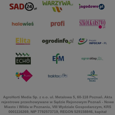
AgroHorti Media Sp. z o.o. ul. Metalowa 5, 60-118 Poznań. Akta
rejestrowe przechowywane w Sądzie Rejonowym Poznań - Nowe
Miasto i Wilda w Poznaniu, VIII Wydziale Gospodarczym, KRS
0001116269, NIP 7792573719, REGON 529158846, kapitał