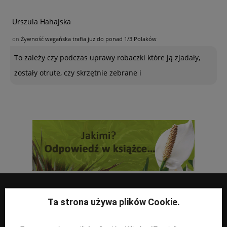
Urszula Hahajska
on
Żywność wegańska trafia już do ponad 1/3 Polaków
To zależy czy podczas uprawy robaczki które ją zjadały,
zostały otrute, czy skrzętnie zebrane i
Ta strona używa plików Cookie.
UPRAWY