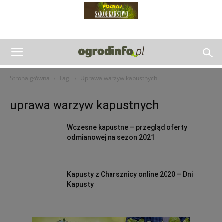
Strona główna
Tagi
Uprawa warzyw kapustnych
uprawa warzyw kapustnych
Wczesne kapustne – przegląd oferty
odmianowej na sezon 2021
Kapusty z Charsznicy online 2020 – Dni
Kapusty