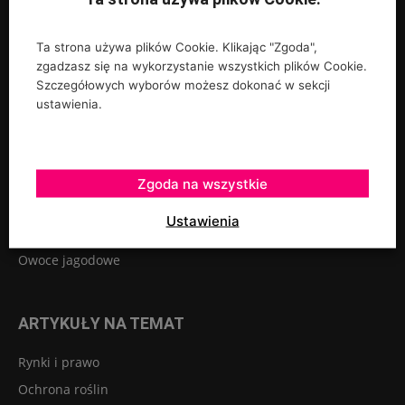
Ta strona używa plików Cookie. Klikając "Zgoda",
zgadzasz się na wykorzystanie wszystkich plików Cookie.
UPRAWY
Szczegółowych wyborów możesz dokonać w sekcji
ustawienia.
Rośliny ozdobne
Szkółkarstwo
Warzywa
Zgoda na wszystkie
Sadownictwo
Ustawienia
Szklarnie tunele osłony
Owoce jagodowe
ARTYKUŁY NA TEMAT
Rynki i prawo
Ochrona roślin