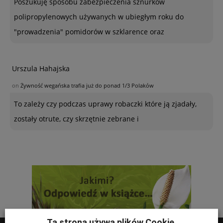
Poszukuję sposobu zabezpieczenia sznurków
polipropylenowych używanych w ubiegłym roku do
"prowadzenia" pomidorów w szklarence oraz
Urszula Hahajska
on
Żywność wegańska trafia już do ponad 1/3 Polaków
To zależy czy podczas uprawy robaczki które ją zjadały,
zostały otrute, czy skrzętnie zebrane i
Ta strona używa plików Cookie.