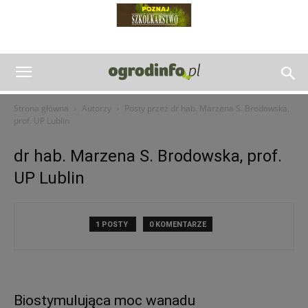
Strona główna
Autorzy
Posty przez dr hab. Marzena S. Brodowska,
prof. UP Lublin
dr hab. Marzena S. Brodowska, prof.
UP Lublin
1 POSTY
0 KOMENTARZE
Biostymulująca moc wanadu