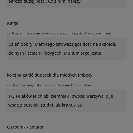
bardzo dużej ilości. Co z nimi należy
Kinga
on
Przylepnica szklarniowa – opis szkodnika, szkodliwość i ochrona
Dzień dobry. Mam tego zatrważającą ilość na aktinidii,
dolnych liściach i łodygach. Multum tego jest!!!
kolejna garść dupereli dla młodych imbecyli
on
Żywność wegańska trafia już do ponad 1/3 Polaków
1/3 Polaków je chleb, ziemniaki, owoce, warzywa, pije
wodę z butelek, studni lub kranu? Co
Ogrodnik - amator