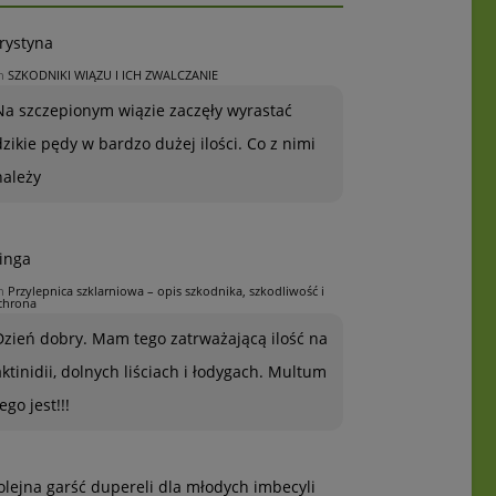
rystyna
n
SZKODNIKI WIĄZU I ICH ZWALCZANIE
Na szczepionym wiązie zaczęły wyrastać
dzikie pędy w bardzo dużej ilości. Co z nimi
należy
inga
n
Przylepnica szklarniowa – opis szkodnika, szkodliwość i
chrona
Dzień dobry. Mam tego zatrważającą ilość na
aktinidii, dolnych liściach i łodygach. Multum
ego jest!!!
olejna garść dupereli dla młodych imbecyli