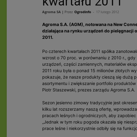
kwartału 2011
Agroma SA |
Przez
Ogrodinfo
-
17 lutego 2012
Agroma S.A. (AGM), notowana na New Connec
działająca na rynku urządzeń do pielęgnacji
2011.
Po czterech kwartałach 2011 spółka zanotował
wzrost o 70 proc. w porównaniu z 2010 r., gdy
urządzeń, części zamiennych, materiałów eks
2011 roku była o ponad 15 milionów złotych w
pokazuje, że nasze produkty cieszą się dużą p
asortymentu i zwiększanie portfolio produktó
Piotr Staszewski, prezes zarządu Agroma S.A.
Sezon jesienno zimowy tradycyjnie jest okres
kilku lat rozszerzamy naszą ofertę, wprowadzaj
pracach leśnych i ogrodniczych, aby zapobie
„Jednak w tym roku pogoda okazała się niesprz
prace leśne i niekorzystnie odbiły się na funkcj