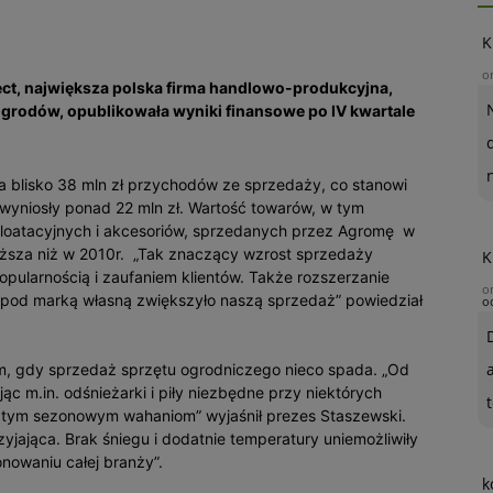
K
o
t, największa polska firma handlowo-produkcyjna,
 ogrodów, opublikowała wyniki finansowe po IV kwartale
a blisko 38 mln zł przychodów ze sprzedaży, co stanowi
 wyniosły ponad 22 mln zł. Wartość towarów, w tym
ploatacyjnych i akcesoriów, sprzedanych przez Agromę w
yższa niż w 2010r. „Tak znaczący wzrost sprzedaży
K
opularnością i zaufaniem klientów. Także rozszerzanie
o
w pod marką własną zwiększyło naszą sprzedaż” powiedział
o
em, gdy sprzedaż sprzętu ogrodniczego nieco spada. „Od
ąc m.in. odśnieżarki i piły niezbędne przy niektórych
t
c tym sezonowym wahaniom” wyjaśnił prezes Staszewski.
yjająca. Brak śniegu i dodatnie temperatury uniemożliwiły
onowaniu całej branży”.
k