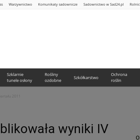
ss
Warzywnictwo
Komunikaty sadownicze
Sadownictwo w Sad24.pl
Rolni
Szklarnie
Rośliny
Ochrona
Szkółkarstwo
tunele osłony
ozdobne
roślin
wartału 2011
likowała wyniki IV
O