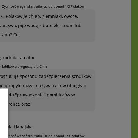
n
Żywność wegańska trafia już do ponad 1/3 Polaków
1/3 Polaków je chleb, ziemniaki, owoce,
warzywa, pije wodę z butelek, studni lub
kranu? Co
grodnik - amator
n
Jabłkowe prognozy dla Chin
Poszukuję sposobu zabezpieczenia sznurków
polipropylenowych używanych w ubiegłym
roku do "prowadzenia" pomidorów w
szklarence oraz
rszula Hahajska
n
Żywność wegańska trafia już do ponad 1/3 Polaków