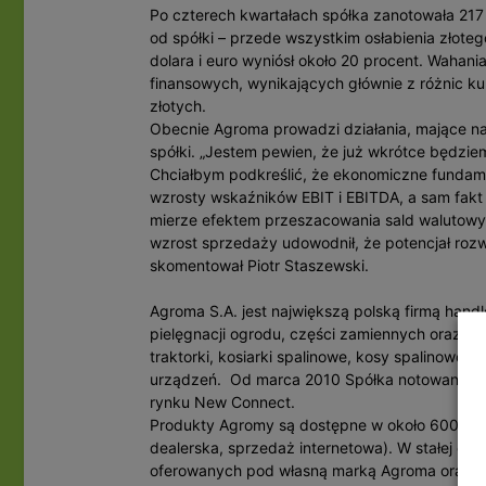
Po czterech kwartałach spółka zanotowała 217 t
od spółki – przede wszystkim osłabienia złot
dolara i euro wyniósł około 20 procent. Wahan
finansowych, wynikających głównie z różnic k
złotych.
Obecnie Agroma prowadzi działania, mające na
spółki. „Jestem pewien, że już wkrótce będzi
Chciałbym podkreślić, że ekonomiczne fundam
wzrosty wskaźników EBIT i EBITDA, a sam fakt
mierze efektem przeszacowania sald walutowy
wzrost sprzedaży udowodnił, że potencjał rozwo
skomentował Piotr Staszewski.
Agroma S.A. jest największą polską firmą hand
pielęgnacji ogrodu, części zamiennych oraz ele
traktorki, kosiarki spalinowe, kosy spalinowe, p
urządzeń. Od marca 2010 Spółka notowana jes
rynku New Connect.
Produkty Agromy są dostępne w około 600-et 
dealerska, sprzedaż internetowa). W stałej ofer
oferowanych pod własną marką Agroma oraz św