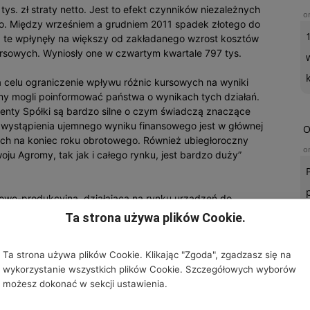
ys. zł straty netto. Jest to efekt czynników niezależnych
o
ego. Między wrześniem a grudniem 2011 spadek złotego do
ia te wpłynęły na większy od zakładanego wzrost kosztów
ursowych. Wyniosły one w czwartym kwartale 797 tys.
 celu ograniczenie wpływu różnic kursowych na wyniki
emy mogli poinformować państwa o wynikach tych działań.
enty Spółki są bardzo silne o czym świadczą znaczące
 wystąpienia ujemnego wyniku finansowego jest w głównej
O
ch na koniec roku obrotowego. Również ubiegłoroczny
o
ju Agromy, tak jak i całego rynku, jest bardzo duży”
lowo-produkcyjną, działającą na rynku urządzeń do
ktronarzędzi. W jej ofercie czołowe miejsca zajmują
Ta strona używa plików Cookie.
ilarki, kosiarki elektryczne i części zamienne do maszyn i
t na Giełdzie Papierów Wartościowych w Warszawie, na
Ta strona używa plików Cookie. Klikając "Zgoda", zgadzasz się na
wykorzystanie wszystkich plików Cookie. Szczegółowych wyborów
punktach sprzedaży (sklepy wielkopowierzchniowe, sieć
możesz dokonać w sekcji ustawienia.
U
cie firmy znajduje się kilkanaście tysięcy produktów
iatowych producentów (m.in. Sears/Craftsman, Briggs
o