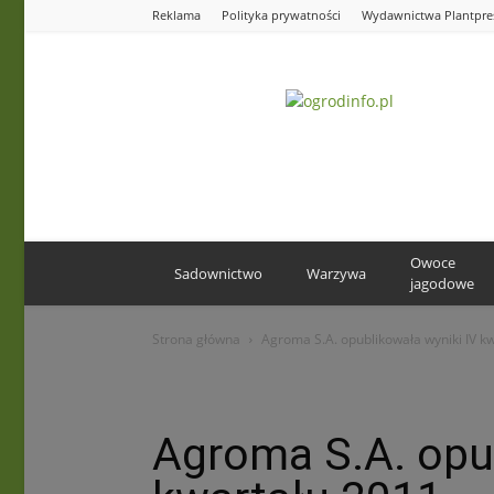
Reklama
Polityka prywatności
Wydawnictwa Plantpre
Ogrodinfo.pl
Owoce
Sadownictwo
Warzywa
jagodowe
Strona główna
Agroma S.A. opublikowała wyniki IV k
Agroma S.A. opub