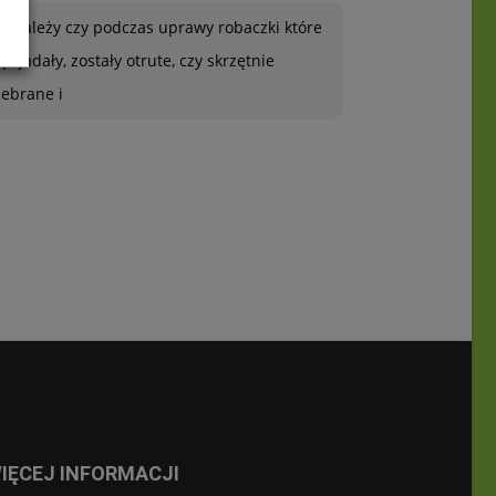
To zależy czy podczas uprawy robaczki które
ją zjadały, zostały otrute, czy skrzętnie
zebrane i
IĘCEJ INFORMACJI