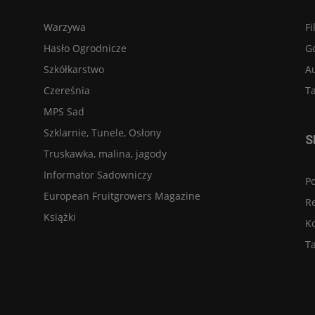
Warzywa
Fi
Hasło Ogrodnicze
G
Szkółkarstwo
A
Czereśnia
Ta
MPS Sad
Szklarnie, Tunele, Osłony
S
Truskawka, malina, jagody
Informator Sadowniczy
Po
European Fruitgrowers Magazine
R
Książki
K
Ta