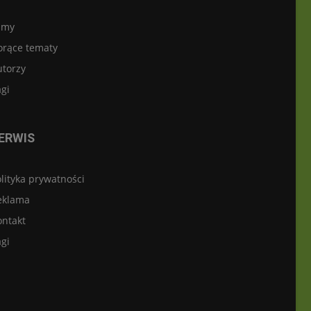
lmy
orące tematy
utorzy
gi
ERWIS
lityka prywatności
eklama
ontakt
gi