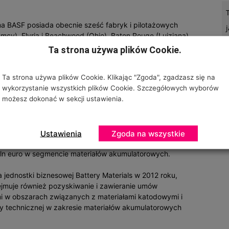
a BASF posiada obecnie sześć fabryk i pilotażowych
cy), Elyria i Beachwood (Ohio), Baton Rouge (Luizjana),
eść placówek R&D: w Ludwigshafen, Beachwood i
Ta strona używa plików Cookie.
n), Suzhou (Chiny) oraz Amagasaki (Japonia).
Ta strona używa plików Cookie. Klikając "Zgoda", zgadzasz się na
czyć kilkaset milionów euro na badania, rozwój i projekty
wykorzystanie wszystkich plików Cookie. Szczegółowych wyborów
ych. Aby wzmocnić swoją pozycję na świecie w tej
możesz dokonać w sekcji ustawienia.
SF ogłosiła plany związane z rozbudową i remontem
hio). Wartość inwestycji szacowana jest na 25 mln
tów dla przemysłu akumulatorowego, posiadać będzie
 indywidualne potrzeby klientów na trzech
Ustawienia
Zgoda na wszystkie
Europie i Azji). Do 2020 roku firma spodziewa się
n euro w segmencie materiałów akumulatorowych.
jednostki biznesowej Battery Materials w 2012 roku,
ejmuje również pozyskiwanie i zawieranie umów
mi w obszarach związanych z materiałami katodowymi i
ury technicznej w zakresie materiałów akumulatorowych