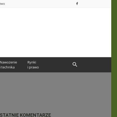
ctwo
Nawożenie
Rynki
i technika
i prawo
STATNIE KOMENTARZE