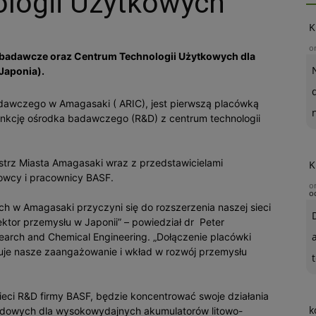
ologii Użytkowych
K
o
m badawcze oraz Centrum Technologii Użytkowych dla
Japonia).
Badawczego w Amagasaki ( ARIC), jest pierwszą placówką
 funkcję ośrodka badawczego (R&D) z centrum technologii
strz Miasta Amagasaki wraz z przedstawicielami
K
kowcy i pracownicy BASF.
o
o
h w Amagasaki przyczyni się do rozszerzenia naszej sieci
ktor przemysłu w Japonii” – powiedział dr Peter
earch and Chemical Engineering. „Dołączenie placówki
uje nasze zaangażowanie i wkład w rozwój przemysłu
t
ieci R&D firmy BASF, będzie koncentrować swoje działania
k
trodowych dla wysokowydajnych akumulatorów litowo-