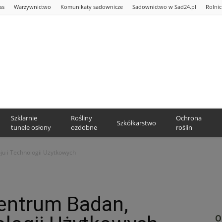
ss
Warzywnictwo
Komunikaty sadownicze
Sadownictwo w Sad24.pl
Rolni
Szklarnie
Rośliny
Ochrona
Szkółkarstwo
tunele osłony
ozdobne
roślin
u i Technologii Użytkowych
entrum Badan,
O