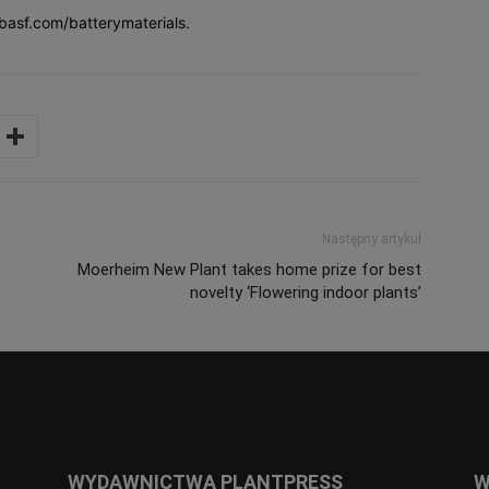
basf.com/batterymaterials.
Następny artykuł
Moerheim New Plant takes home prize for best
novelty ‘Flowering indoor plants’
WYDAWNICTWA PLANTPRESS
W