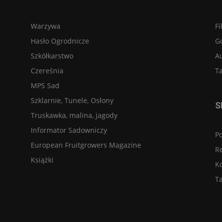
Warzywa
Fi
Hasło Ogrodnicze
G
Szkółkarstwo
A
Czereśnia
Ta
MPS Sad
Szklarnie, Tunele, Osłony
S
Truskawka, malina, jagody
Informator Sadowniczy
Po
European Fruitgrowers Magazine
R
Książki
K
Ta