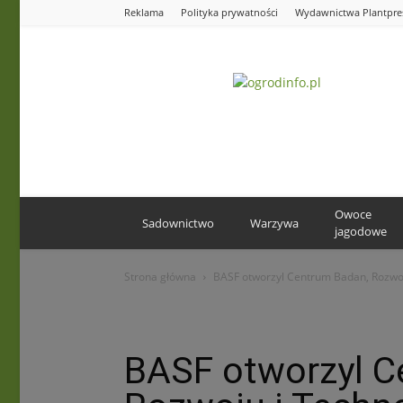
Reklama
Polityka prywatności
Wydawnictwa Plantpre
Ogrodinfo.pl
Owoce
Sadownictwo
Warzywa
jagodowe
Strona główna
BASF otworzyl Centrum Badan, Rozwoj
BASF otworzyl C