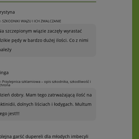
rystyna
n
SZKODNIKI WIĄZU I ICH ZWALCZANIE
Na szczepionym wiązie zaczęły wyrastać
dzikie pędy w bardzo dużej ilości. Co z nimi
należy
inga
n
Przylepnica szklarniowa – opis szkodnika, szkodliwość i
chrona
Dzień dobry. Mam tego zatrważającą ilość na
aktinidii, dolnych liściach i łodygach. Multum
ego jest!!!
olejna garść dupereli dla młodych imbecyli