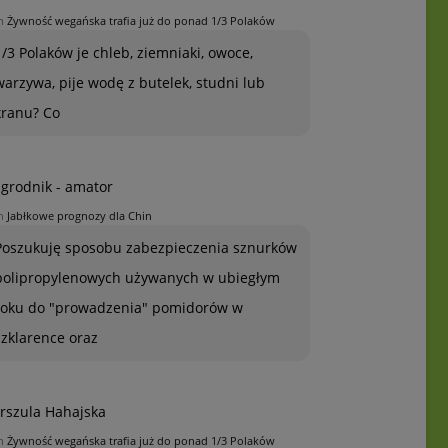
n
Żywność wegańska trafia już do ponad 1/3 Polaków
1/3 Polaków je chleb, ziemniaki, owoce,
warzywa, pije wodę z butelek, studni lub
kranu? Co
grodnik - amator
n
Jabłkowe prognozy dla Chin
Poszukuję sposobu zabezpieczenia sznurków
polipropylenowych używanych w ubiegłym
roku do "prowadzenia" pomidorów w
szklarence oraz
rszula Hahajska
n
Żywność wegańska trafia już do ponad 1/3 Polaków