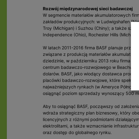
Rozwój międzynarodowej sieci badawczej
W segmencie materiałów akumulatorowych firm
zakładów produkcyjnych: w Ludwigshafen (Niem
Troy (Michigan) i Suzhou (Chiny); a także sz
Independence (Ohio), Rochester Hills (Michiga
W latach 2011-2016 firma BASF planuje przezna
związane z produkcją materiałów akumulatorow
dziedzinie, w październiku 2013 roku firma BA
centrum badawczo-rozwojowego w Beachwood (O
dolarów. BASF, jako wiodący dostawca produk
placówki badawczo-rozwojowe, które spełniają
najważniejszych rynkach (w Ameryce Północnej, 
osiągnąć poziom sprzedaży wynoszący 500 ml
Aby to osiągnąć BASF, począwszy od założenia 
wdraża strategiczny plan biznesowy, który ob
licencyjnych z różnymi podmiotami działający
elektrolitami, a także wzmacnianie infrastrukt
oraz dostęp do globalnego rynku.