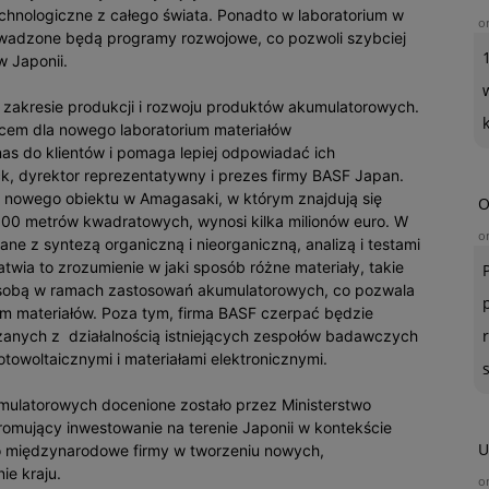
chnologiczne z całego świata. Ponadto w laboratorium w
o
owadzone będą programy rozwojowe, co pozwoli szybciej
 Japonii.
 zakresie produkcji i rozwoju produktów akumulatorowych.
scem dla nowego laboratorium materiałów
as do klientów i pomaga lepiej odpowiadać ich
ck, dyrektor reprezentatywny i prezes firmy BASF Japan.
 nowego obiektu w Amagasaki, w którym znajdują się
O
i 600 metrów kwadratowych, wynosi kilka milionów euro. W
o
ne z syntezą organiczną i nieorganiczną, analizą i testami
twia to zrozumienie w jaki sposób różne materiały, takie
ą ze sobą w ramach zastosowań akumulatorowych, co pozwala
 materiałów. Poza tym, firma BASF czerpać będzie
zanych z działalnością istniejących zespołów badawczych
owoltaicznymi i materiałami elektronicznymi.
umulatorowych docenione zostało przez Ministerstwo
promujący inwestowanie na terenie Japonii w kontekście
U
o międzynarodowe firmy w tworzeniu nowych,
ie kraju.
o