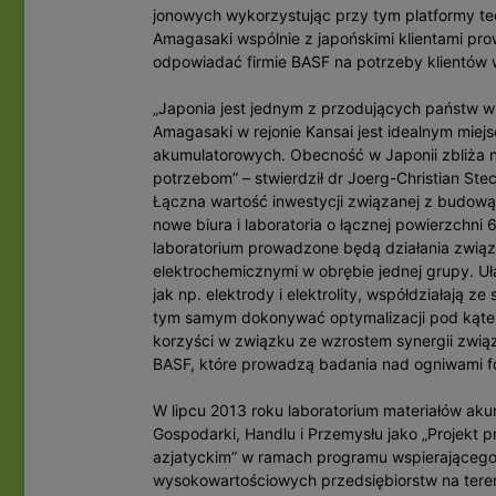
jonowych wykorzystując przy tym platformy te
Amagasaki wspólnie z japońskimi klientami pr
odpowiadać firmie BASF na potrzeby klientów w
„Japonia jest jednym z przodujących państw w
Amagasaki w rejonie Kansai jest idealnym miej
akumulatorowych. Obecność w Japonii zbliża n
potrzebom” – stwierdził dr Joerg-Christian Ste
Łączna wartość inwestycji związanej z budową
nowe biura i laboratoria o łącznej powierzchn
laboratorium prowadzone będą działania związa
elektrochemicznymi w obrębie jednej grupy. Uła
jak np. elektrody i elektrolity, współdziałaj
tym samym dokonywać optymalizacji pod kątem
korzyści w związku ze wzrostem synergii zwią
BASF, które prowadzą badania nad ogniwami fot
W lipcu 2013 roku laboratorium materiałów ak
Gospodarki, Handlu i Przemysłu jako „Projekt 
azjatyckim” w ramach programu wspierająceg
wysokowartościowych przedsiębiorstw na teren