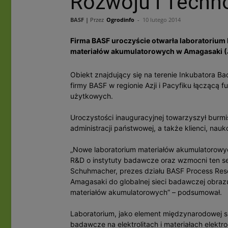
Rozwoju i Techn
BASF |
Przez
Ogrodinfo
-
10 lutego 2014
Firma BASF uroczyście otwarła laboratoriu
materiałów akumulatorowych w Amagasaki (
Obiekt znajdujący się na terenie Inkubatora 
firmy BASF w regionie Azji i Pacyfiku łączącą
użytkowych.
Uroczystości inauguracyjnej towarzyszył burmi
administracji państwowej, a także klienci, nau
„Nowe laboratorium materiałów akumulatorowyc
R&D o instytuty badawcze oraz wzmocni ten se
Schuhmacher, prezes działu BASF Process Res
Amagasaki do globalnej sieci badawczej obraz
materiałów akumulatorowych” – podsumował.
Laboratorium, jako element międzynarodowej s
badawcze na elektrolitach i materiałach elek