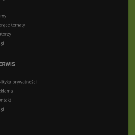
lmy
orące tematy
utorzy
gi
ERWIS
lityka prywatności
eklama
ontakt
gi