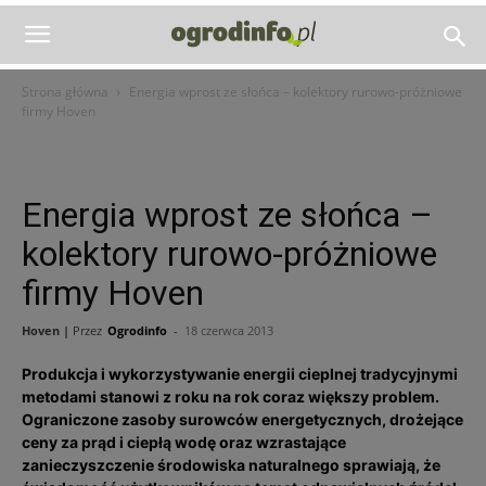
Strona główna
Energia wprost ze słońca – kolektory rurowo-próżniowe
firmy Hoven
Energia wprost ze słońca –
kolektory rurowo-próżniowe
firmy Hoven
Hoven |
Przez
Ogrodinfo
-
18 czerwca 2013
Produkcja i wykorzystywanie energii cieplnej tradycyjnymi
metodami stanowi z roku na rok coraz większy problem.
Ograniczone zasoby surowców energetycznych, drożejące
ceny za prąd i ciepłą wodę oraz wzrastające
zanieczyszczenie środowiska naturalnego sprawiają, że