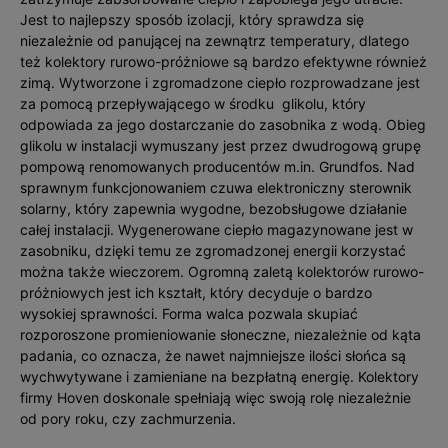
Jest to najlepszy sposób izolacji, który sprawdza się
niezależnie od panującej na zewnątrz temperatury, dlatego
też kolektory rurowo-próżniowe są bardzo efektywne również
zimą. Wytworzone i zgromadzone ciepło rozprowadzane jest
za pomocą przepływającego w środku glikolu, który
odpowiada za jego dostarczanie do zasobnika z wodą. Obieg
glikolu w instalacji wymuszany jest przez dwudrogową grupę
pompową renomowanych producentów m.in. Grundfos. Nad
sprawnym funkcjonowaniem czuwa elektroniczny sterownik
solarny, który zapewnia wygodne, bezobsługowe działanie
całej instalacji. Wygenerowane ciepło magazynowane jest w
zasobniku, dzięki temu ze zgromadzonej energii korzystać
można także wieczorem. Ogromną zaletą kolektorów rurowo-
próżniowych jest ich kształt, który decyduje o bardzo
wysokiej sprawności. Forma walca pozwala skupiać
rozporoszone promieniowanie słoneczne, niezależnie od kąta
padania, co oznacza, że nawet najmniejsze ilości słońca są
wychwytywane i zamieniane na bezpłatną energię. Kolektory
firmy Hoven doskonale spełniają więc swoją rolę niezależnie
od pory roku, czy zachmurzenia.