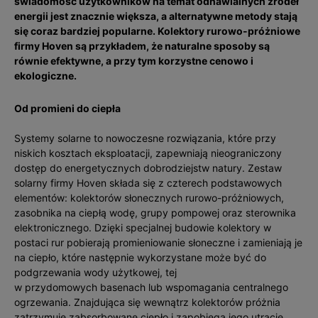
świadomość użytkowników na temat odnawialnych źródeł
energii jest znacznie większa, a alternatywne metody stają
się coraz bardziej popularne. Kolektory rurowo-próżniowe
firmy Hoven są przykładem, że naturalne sposoby są
równie efektywne, a przy tym korzystne cenowo i
ekologiczne.
Od promieni do ciepła
Systemy solarne to nowoczesne rozwiązania, które przy
niskich kosztach eksploatacji, zapewniają nieograniczony
dostęp do energetycznych dobrodziejstw natury. Zestaw
solarny firmy Hoven składa się z czterech podstawowych
elementów: kolektorów słonecznych rurowo-próżniowych,
zasobnika na ciepłą wodę, grupy pompowej oraz sterownika
elektronicznego. Dzięki specjalnej budowie kolektory w
postaci rur pobierają promieniowanie słoneczne i zamieniają je
na ciepło, które następnie wykorzystane może być do
podgrzewania wody użytkowej, tej
w przydomowych basenach lub wspomagania centralnego
ogrzewania. Znajdująca się wewnątrz kolektorów próżnia
zatrzymuje zabsorbowane ciepło i zapobiega jego utracie.