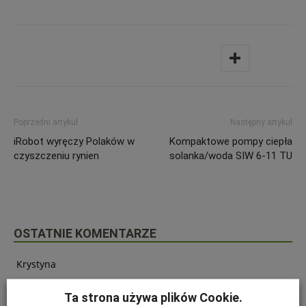
Poprzedni artykuł
Następny artykuł
iRobot wyręczy Polaków w
Kompaktowe pompy ciepła
czyszczeniu rynien
solanka/woda SIW 6-11 TU
OSTATNIE KOMENTARZE
Krystyna
on
SZKODNIKI WIĄZU I ICH ZWALCZANIE
Ta strona używa plików Cookie.