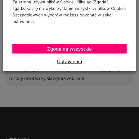
Ta strona używa plików Cookie. Klikając "Zgoda",
Poszukuję sposobu zabezpieczenia sznurków
zgadzasz się na wykorzystanie wszystkich plików Cookie.
polipropylenowych używanych w ubiegłym roku do
Szczegółowych wyborów możesz dokonać w sekcji
ustawienia.
"prowadzenia" pomidorów w szklarence oraz
Urszula Hahajska
Zgoda na wszystkie
on
Żywność wegańska trafia już do ponad 1/3 Polaków
Ustawienia
To zależy czy podczas uprawy robaczki które ją zjadały,
zostały otrute, czy skrzętnie zebrane i