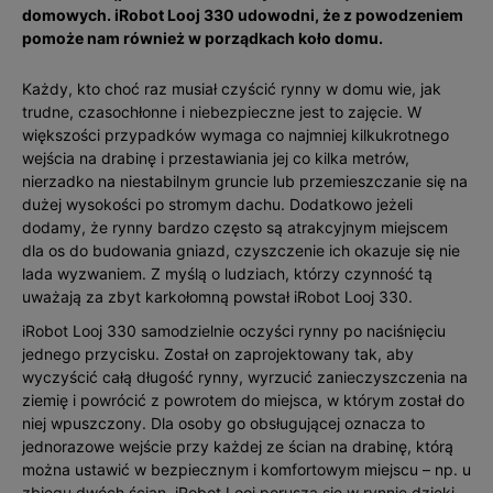
domowych. iRobot Looj 330 udowodni, że z powodzeniem
pomoże nam również w porządkach koło domu.
Każdy, kto choć raz musiał czyścić rynny w domu wie, jak
trudne, czasochłonne i niebezpieczne jest to zajęcie. W
większości przypadków wymaga co najmniej kilkukrotnego
wejścia na drabinę i przestawiania jej co kilka metrów,
nierzadko na niestabilnym gruncie lub przemieszczanie się na
dużej wysokości po stromym dachu. Dodatkowo jeżeli
dodamy, że rynny bardzo często są atrakcyjnym miejscem
dla os do budowania gniazd, czyszczenie ich okazuje się nie
lada wyzwaniem. Z myślą o ludziach, którzy czynność tą
uważają za zbyt karkołomną powstał iRobot Looj 330.
iRobot Looj 330 samodzielnie oczyści rynny po naciśnięciu
jednego przycisku. Został on zaprojektowany tak, aby
wyczyścić całą długość rynny, wyrzucić zanieczyszczenia na
ziemię i powrócić z powrotem do miejsca, w którym został do
niej wpuszczony. Dla osoby go obsługującej oznacza to
jednorazowe wejście przy każdej ze ścian na drabinę, którą
można ustawić w bezpiecznym i komfortowym miejscu – np. u
zbiegu dwóch ścian. iRobot Looj porusza się w rynnie dzięki