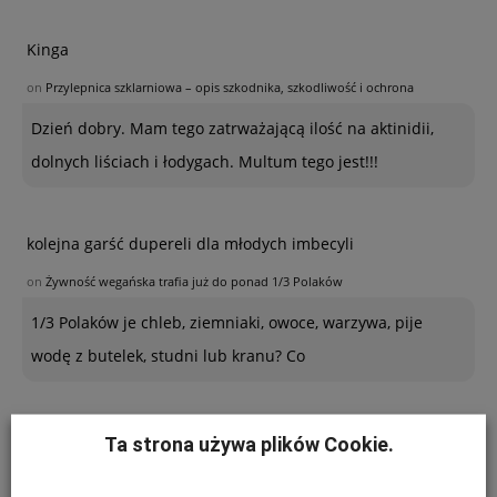
Kinga
on
Przylepnica szklarniowa – opis szkodnika, szkodliwość i ochrona
Dzień dobry. Mam tego zatrważającą ilość na aktinidii,
dolnych liściach i łodygach. Multum tego jest!!!
kolejna garść dupereli dla młodych imbecyli
on
Żywność wegańska trafia już do ponad 1/3 Polaków
1/3 Polaków je chleb, ziemniaki, owoce, warzywa, pije
wodę z butelek, studni lub kranu? Co
Ogrodnik - amator
Ta strona używa plików Cookie.
on
Jabłkowe prognozy dla Chin