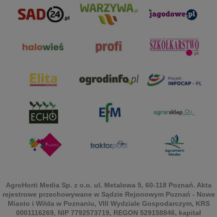
AgroHorti Media Sp. z o.o. ul. Metalowa 5, 60-118 Poznań. Akta
rejestrowe przechowywane w Sądzie Rejonowym Poznań - Nowe
Miasto i Wilda w Poznaniu, VIII Wydziale Gospodarczym, KRS
0001116269, NIP 7792573719, REGON 529158846, kapitał