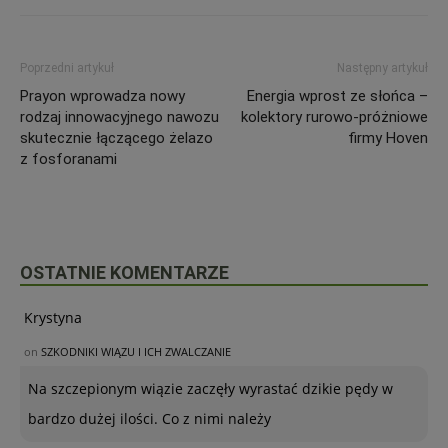
Poprzedni artykuł
Następny artykuł
Prayon wprowadza nowy
Energia wprost ze słońca –
rodzaj innowacyjnego nawozu
kolektory rurowo-próżniowe
skutecznie łączącego żelazo
firmy Hoven
z fosforanami
OSTATNIE KOMENTARZE
Krystyna
on
SZKODNIKI WIĄZU I ICH ZWALCZANIE
Na szczepionym wiązie zaczęły wyrastać dzikie pędy w
bardzo dużej ilości. Co z nimi należy