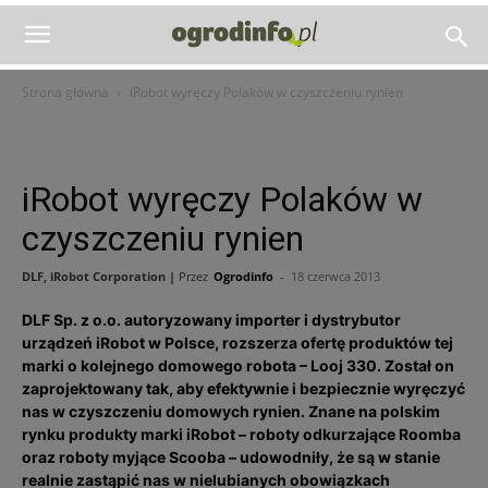
Strona główna
iRobot wyręczy Polaków w czyszczeniu rynien
iRobot wyręczy Polaków w
czyszczeniu rynien
DLF, iRobot Corporation |
Przez
Ogrodinfo
-
18 czerwca 2013
DLF Sp. z o.o. autoryzowany importer i dystrybutor
urządzeń iRobot w Polsce, rozszerza ofertę produktów tej
marki o kolejnego domowego robota – Looj 330. Został on
zaprojektowany tak, aby efektywnie i bezpiecznie wyręczyć
nas w czyszczeniu domowych rynien. Znane na polskim
rynku produkty marki iRobot – roboty odkurzające Roomba
oraz roboty myjące Scooba – udowodniły, że są w stanie
realnie zastąpić nas w nielubianych obowiązkach