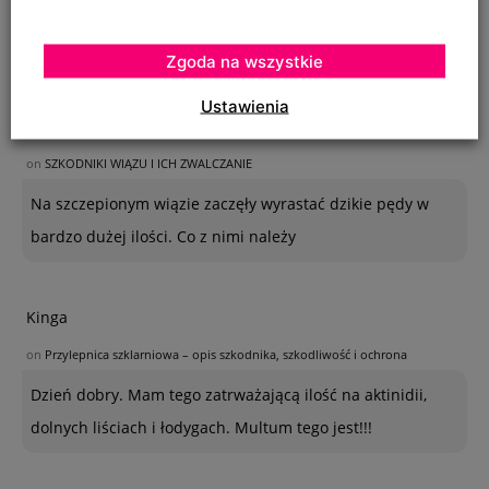
Zgoda na wszystkie
OSTATNIE KOMENTARZE
Ustawienia
Krystyna
on
SZKODNIKI WIĄZU I ICH ZWALCZANIE
Na szczepionym wiązie zaczęły wyrastać dzikie pędy w
bardzo dużej ilości. Co z nimi należy
Kinga
on
Przylepnica szklarniowa – opis szkodnika, szkodliwość i ochrona
Dzień dobry. Mam tego zatrważającą ilość na aktinidii,
dolnych liściach i łodygach. Multum tego jest!!!