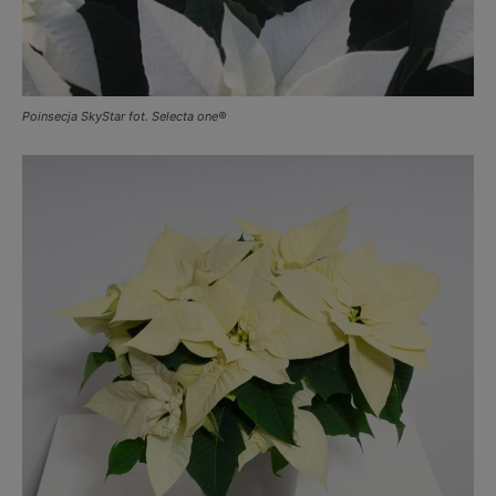
Poinsecja SkyStar fot. Selecta one®