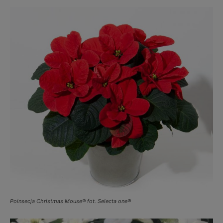
Poinsecja Christmas Mouse® fot. Selecta one®