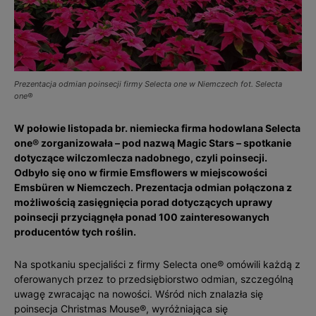
Prezentacja odmian poinsecji firmy Selecta one w Niemczech fot. Selecta
one®
W połowie listopada br. niemiecka firma hodowlana Selecta
one® zorganizowała – pod nazwą Magic Stars – spotkanie
dotyczące wilczomlecza nadobnego, czyli poinsecji.
Odbyło się ono w firmie Emsflowers w miejscowości
Emsbüren w Niemczech. Prezentacja odmian połączona z
możliwością zasięgnięcia porad dotyczących uprawy
poinsecji przyciągnęła ponad 100 zainteresowanych
producentów tych roślin.
Na spotkaniu specjaliści z firmy Selecta one® omówili każdą z
oferowanych przez to przedsiębiorstwo odmian, szczególną
uwagę zwracając na nowości. Wśród nich znalazła się
poinsecja Christmas Mouse®, wyróżniająca się