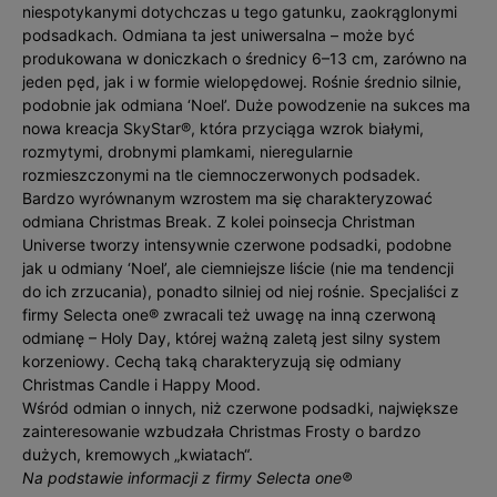
niespotykanymi dotychczas u tego gatunku, zaokrąglonymi
podsadkach. Odmiana ta jest uniwersalna – może być
produkowana w doniczkach o średnicy 6–13 cm, zarówno na
jeden pęd, jak i w formie wielopędowej. Rośnie średnio silnie,
podobnie jak odmiana ‘Noel’. Duże powodzenie na sukces ma
nowa kreacja SkyStar®, która przyciąga wzrok białymi,
rozmytymi, drobnymi plamkami, nieregularnie
rozmieszczonymi na tle ciemnoczerwonych podsadek.
Bardzo wyrównanym wzrostem ma się charakteryzować
odmiana Christmas Break. Z kolei poinsecja Christman
Universe tworzy intensywnie czerwone podsadki, podobne
jak u odmiany ‘Noel’, ale ciemniejsze liście (nie ma tendencji
do ich zrzucania), ponadto silniej od niej rośnie. Specjaliści z
firmy Selecta one® zwracali też uwagę na inną czerwoną
odmianę – Holy Day, której ważną zaletą jest silny system
korzeniowy. Cechą taką charakteryzują się odmiany
Christmas Candle i Happy Mood.
Wśród odmian o innych, niż czerwone podsadki, największe
zainteresowanie wzbudzała Christmas Frosty o bardzo
dużych, kremowych „kwiatach“.
Na podstawie informacji z firmy Selecta one®