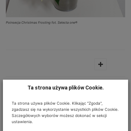
Poinsecja Christmas Frosting fot. Selecta one®
Ta strona używa plików Cookie.
Poprzedni artykuł
Następny artykuł
®
ADOB
ProFit + mikro Owoce i
Modiform – jak zamykamy
Ta strona używa plików Cookie. Klikając "Zgoda",
Warzywa z tytułem
pętlę obiegu surowców
zgadzasz się na wykorzystanie wszystkich plików Cookie.
Innowacyjny Produkt
Szczegółowych wyborów możesz dokonać w sekcji
Ogrodniczy 2019
ustawienia.