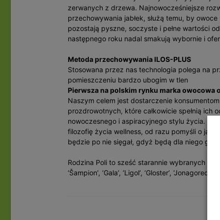
zerwanych z drzewa. Najnowocześniejsze rozwi
przechowywania jabłek, służą temu, by owoce n
pozostają pyszne, soczyste i pełne wartości o
następnego roku nadal smakują wybornie i ofe
Metoda przechowywania ILOS-PLUS
Stosowana przez nas technologia polega na p
pomieszczeniu bardzo ubogim w tlen
Pierwsza na polskim rynku marka owocowa o
Naszym celem jest dostarczenie konsumentom 
prozdrowotnych, które całkowicie spełnią ich 
nowoczesnego i aspiracyjnego stylu życia. Ka
filozofię życia wellness, od razu pomyśli o jabł
będzie po nie sięgał, gdyż będą dla niego gwara
Rodzina Poli to sześć starannie wybranych od
‘Šampion’, ‘Gala’, ‘Ligol’, ‘Gloster’, ‘Jonagored’, 