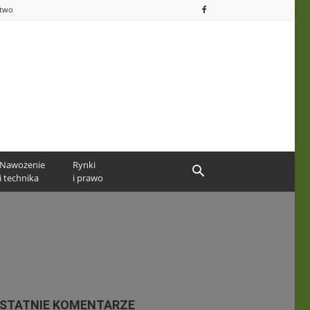
ctwo
Nawożenie
Rynki
i technika
i prawo
STATNIE KOMENTARZE