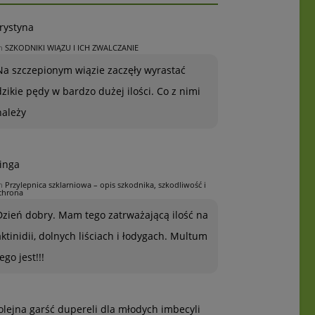
rystyna
n
SZKODNIKI WIĄZU I ICH ZWALCZANIE
Na szczepionym wiązie zaczęły wyrastać
dzikie pędy w bardzo dużej ilości. Co z nimi
należy
inga
n
Przylepnica szklarniowa – opis szkodnika, szkodliwość i
chrona
Dzień dobry. Mam tego zatrważającą ilość na
aktinidii, dolnych liściach i łodygach. Multum
ego jest!!!
olejna garść dupereli dla młodych imbecyli