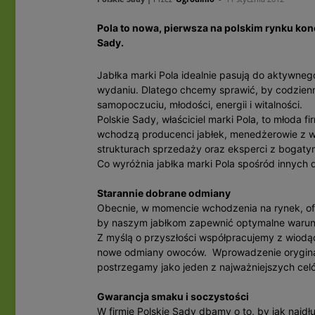
Pola to nowa, pierwsza na polskim rynku kon
Sady.
Jabłka marki Pola idealnie pasują do aktywneg
wydaniu. Dlatego chcemy sprawić, by codzienn
samopoczuciu, młodości, energii i witalności.
Polskie Sady, właściciel marki Pola, to młoda fi
wchodzą producenci jabłek, menedżerowie z 
strukturach sprzedaży oraz eksperci z bogat
Co wyróżnia jabłka marki Pola spośród innych
Starannie dobrane odmiany
Obecnie, w momencie wchodzenia na rynek, of
by naszym jabłkom zapewnić optymalne warun
Z myślą o przyszłości współpracujemy z wiodą
nowe odmiany owoców. Wprowadzenie oryginaln
postrzegamy jako jeden z najważniejszych celó
Gwarancja smaku i soczystości
W firmie Polskie Sady dbamy o to, by jak naj