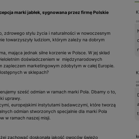
K
cepcja marki jabłek, sygnowana przez firmę Polskie
o
o, zdrowego stylu życia i naturalności w nowoczesnym
ie towarzyszyły ludziom, którym zależy na dobrym
rma, mająca jednak silne korzenie w Polsce. W jej skład
wieloletnim doświadczeniem w międzynarodowych
ym zapleczem marketingowym zdobytym w całej Europie.
 dostępnych w sklepach?
K
o
o
erujemy sześć odmian w ramach marki Pola. Dbamy o to,
ki uprawy.
cymi, europejskimi instytutami badawczymi, które tworzą
ych odmian stworzonych specjalnie dla marki Pola
t
w w ramach naszej misji.
k
dłużej zachować doskonałą jakość owoców świeżo