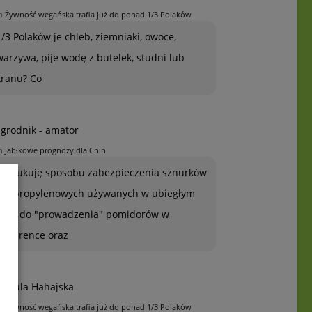
n
Żywność wegańska trafia już do ponad 1/3 Polaków
1/3 Polaków je chleb, ziemniaki, owoce,
warzywa, pije wodę z butelek, studni lub
kranu? Co
grodnik - amator
n
Jabłkowe prognozy dla Chin
Poszukuję sposobu zabezpieczenia sznurków
polipropylenowych używanych w ubiegłym
roku do "prowadzenia" pomidorów w
szklarence oraz
rszula Hahajska
n
Żywność wegańska trafia już do ponad 1/3 Polaków