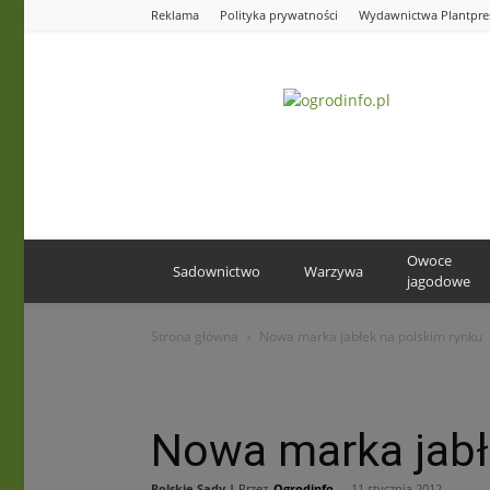
Reklama
Polityka prywatności
Wydawnictwa Plantpre
Ogrodinfo.pl
Owoce
Sadownictwo
Warzywa
jagodowe
Strona główna
Nowa marka jabłek na polskim rynku
Nowa marka jabł
Polskie Sady |
Przez
Ogrodinfo
-
11 stycznia 2012