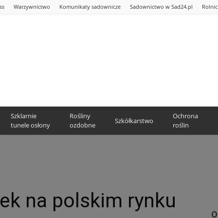
ss
Warzywnictwo
Komunikaty sadownicze
Sadownictwo w Sad24.pl
Rolni
Szklarnie
Rośliny
Ochrona
Szkółkarstwo
tunele osłony
ozdobne
roślin
ek na polskim rynku
O