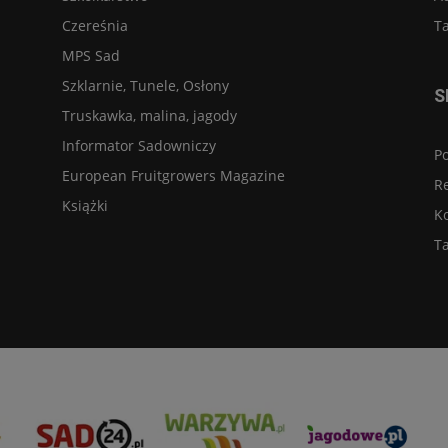
Czereśnia
Ta
MPS Sad
Szklarnie, Tunele, Osłony
S
Truskawka, malina, jagody
Informator Sadowniczy
Po
European Fruitgrowers Magazine
R
Książki
K
Ta