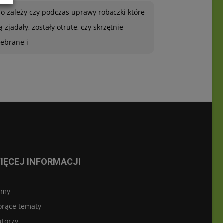
To zależy czy podczas uprawy robaczki które
ją zjadały, zostały otrute, czy skrzętnie
zebrane i
IĘCEJ INFORMACJI
lmy
orące tematy
utorzy