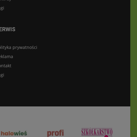
gi
ERWIS
lityka prywatności
eklama
ontakt
gi