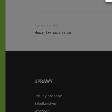
Poprzedni artykuł
Hiacynt w nucie serca
UPRAWY
Rośliny ozdobne
Szkółkarstwo
Warzywa