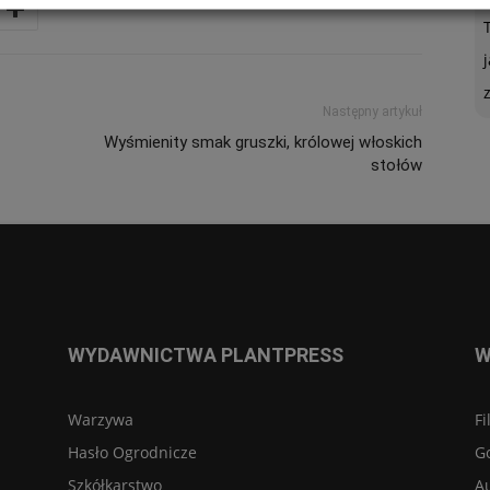
Następny artykuł
Wyśmienity smak gruszki, królowej włoskich
stołów
WYDAWNICTWA PLANTPRESS
W
Warzywa
Fi
Hasło Ogrodnicze
G
Szkółkarstwo
A