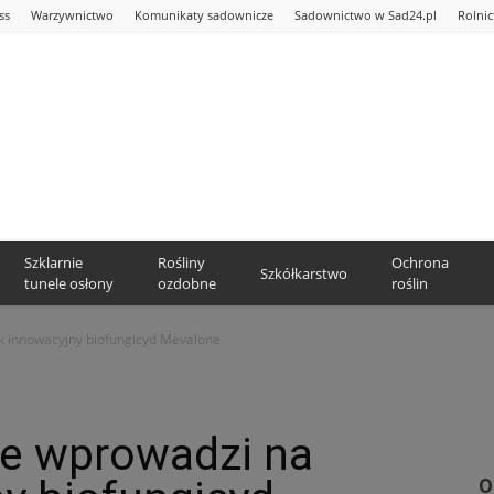
ss
Warzywnictwo
Komunikaty sadownicze
Sadownictwo w Sad24.pl
Rolni
Szklarnie
Rośliny
Ochrona
Szkółkarstwo
tunele osłony
ozdobne
roślin
k innowacyjny biofungicyd Mevalone
e wprowadzi na
O