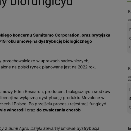
y biofungicyd
K
o
skiego koncernu Sumitomo Corporation, oraz brytyjska
019 roku umowę na dystrybucję biologicznego
oby przechowalnicze w uprawach sadowniczych,
one na polski rynek planowane jest na 2022 rok.
K
o
o
. umowy Eden Research, producent biologicznych środków
pe licencji na wyłączną dystrybucję produktu Mevalone w
zech i Polsce. Po przejściu procesu rejestracji fungicyd
t
ie winorośli
oraz
do zwalczania chorób
cy z Sumi Agro. Dzięki zawartej umowie dystrybucja
k