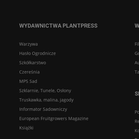
WYDAWNICTWA PLANTPRESS
W
Warzywa
Fi
Hasło Ogrodnicze
G
Szkółkarstwo
A
Czereśnia
Ta
MPS Sad
Szklarnie, Tunele, Osłony
S
Truskawka, malina, jagody
Informator Sadowniczy
Po
European Fruitgrowers Magazine
R
Książki
K