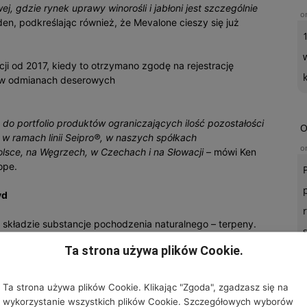
j, gdzie rynek uprawy winorośli i jabłoni jest szczególnie
o
en, podkreślając również, że Mevalone cieszy się już
i od 2017, kiedy to otrzymano zgodę na rejestrację
 – w odmianach deserowych
do portfolio produktów ograniczających ilość pozostałości
O
 w ramach linii Seipro®, w naszych spółkach
o
lsce, na Węgrzech, w Czechach i na Słowacji
– mówi Ken
ope.
yd
 składzie substancje pochodzenia naturalnego – terpeny.
nia wysoką skuteczność preparatu przy równoczesnym
Ta strona używa plików Cookie.
nie na rozwiązania pozwalające na ochronę upraw z
U
Ta strona używa plików Cookie. Klikając "Zgoda", zgadzasz się na
ozostałości. To kolejny innowacyjny produkt w portfelu
wykorzystanie wszystkich plików Cookie. Szczegółowych wyborów
o