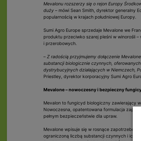
Mevalonu rozszerzy się o rejon Europy Środkowe
duży
– mówi Sean Smith, dyrektor generalny Ed
popularnością w krajach południowej Europy.
Sumi Agro Europe sprzedaje Mevalone we Francj
produktu przeciwko szarej pleśni w winorośli
i przerobowych.
–
Z radością przyjmujemy dołączenie Mevalone 
substancji biologicznie czynnych, oferowanych
dystrybucyjnych działających w Niemczech, Po
Priestley, dyrektor korporacyjny Sumi Agro Eur
Mevalone – nowoczesny i bezpieczny fungic
Mevalon to fungicyd biologiczny zawierający w
Nowoczesna, opatentowana formulacja zapew
pełnym bezpieczeństwie dla upraw.
Mevalone wpisuje się w rosnące zapotrzebowa
ograniczoną liczbą substancji czynnych i ich p