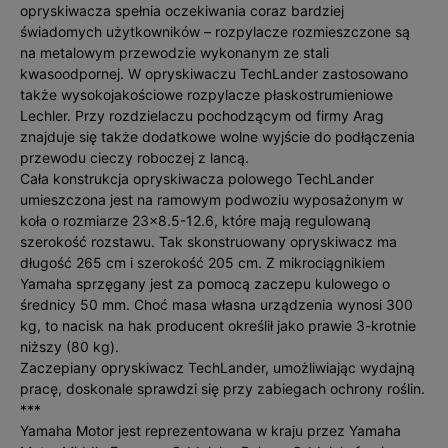
opryskiwacza spełnia oczekiwania coraz bardziej
świadomych użytkowników – rozpylacze rozmieszczone są
na metalowym przewodzie wykonanym ze stali
kwasoodpornej. W opryskiwaczu TechLander zastosowano
także wysokojakościowe rozpylacze płaskostrumieniowe
Lechler. Przy rozdzielaczu pochodzącym od firmy Arag
znajduje się także dodatkowe wolne wyjście do podłączenia
przewodu cieczy roboczej z lancą.
Cała konstrukcja opryskiwacza polowego TechLander
umieszczona jest na ramowym podwoziu wyposażonym w
koła o rozmiarze 23×8.5-12.6, które mają regulowaną
szerokość rozstawu. Tak skonstruowany opryskiwacz ma
długość 265 cm i szerokość 205 cm. Z mikrociągnikiem
Yamaha sprzęgany jest za pomocą zaczepu kulowego o
średnicy 50 mm. Choć masa własna urządzenia wynosi 300
kg, to nacisk na hak producent określił jako prawie 3-krotnie
niższy (80 kg).
Zaczepiany opryskiwacz TechLander, umożliwiając wydajną
pracę, doskonale sprawdzi się przy zabiegach ochrony roślin.
***
Yamaha Motor jest reprezentowana w kraju przez Yamaha