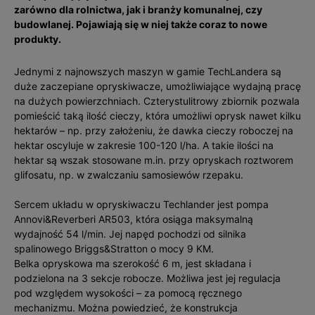
zarówno dla rolnictwa, jak i branży komunalnej, czy
budowlanej. Pojawiają się w niej także coraz to nowe
produkty.
Jednymi z najnowszych maszyn w gamie TechLandera są
duże zaczepiane opryskiwacze, umożliwiające wydajną pracę
na dużych powierzchniach. Czterystulitrowy zbiornik pozwala
pomieścić taką ilość cieczy, która umożliwi oprysk nawet kilku
hektarów – np. przy założeniu, że dawka cieczy roboczej na
hektar oscyluje w zakresie 100-120 l/ha. A takie ilości na
hektar są wszak stosowane m.in. przy opryskach roztworem
glifosatu, np. w zwalczaniu samosiewów rzepaku.
Sercem układu w opryskiwaczu Techlander jest pompa
Annovi&Reverberi AR503, która osiąga maksymalną
wydajność 54 l/min. Jej napęd pochodzi od silnika
spalinowego Briggs&Stratton o mocy 9 KM.
Belka opryskowa ma szerokość 6 m, jest składana i
podzielona na 3 sekcje robocze. Możliwa jest jej regulacja
pod względem wysokości – za pomocą ręcznego
mechanizmu. Można powiedzieć, że konstrukcja