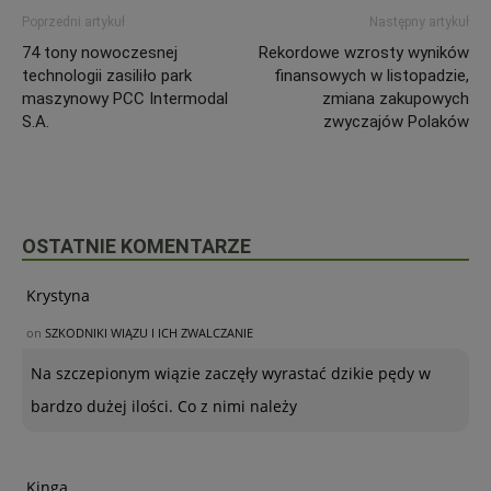
Poprzedni artykuł
Następny artykuł
74 tony nowoczesnej
Rekordowe wzrosty wyników
technologii zasiliło park
finansowych w listopadzie,
maszynowy PCC Intermodal
zmiana zakupowych
S.A.
zwyczajów Polaków
OSTATNIE KOMENTARZE
Krystyna
on
SZKODNIKI WIĄZU I ICH ZWALCZANIE
Na szczepionym wiązie zaczęły wyrastać dzikie pędy w
bardzo dużej ilości. Co z nimi należy
Kinga