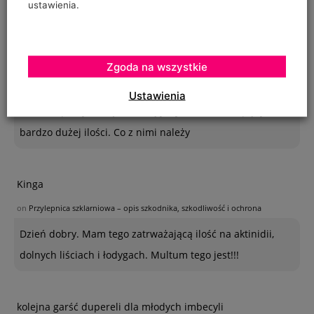
ustawienia.
OSTATNIE KOMENTARZE
Krystyna
Zgoda na wszystkie
on
SZKODNIKI WIĄZU I ICH ZWALCZANIE
Ustawienia
Na szczepionym wiązie zaczęły wyrastać dzikie pędy w
bardzo dużej ilości. Co z nimi należy
Kinga
on
Przylepnica szklarniowa – opis szkodnika, szkodliwość i ochrona
Dzień dobry. Mam tego zatrważającą ilość na aktinidii,
dolnych liściach i łodygach. Multum tego jest!!!
kolejna garść dupereli dla młodych imbecyli