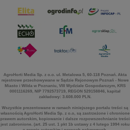
AgroHorti Media Sp. z o.o. ul. Metalowa 5, 60-118 Poznań. Akta
rejestrowe przechowywane w Sądzie Rejonowym Poznań - Nowe
Miasto i Wilda w Poznaniu, VIII Wydziale Gospodarczym, KRS
0001116269, NIP 7792573719, REGON 529158846, kapitał
zakładowy: 3.608.000 PLN.
Wszystkie prezentowane w ramach niniejszego portalu treści są
własnością AgroHorti Media Sp. z o.o, są zastrzeżone i chronione
prawem autorskim, kopiowanie i dalsze rozpowszechnianie treści
jest zabronione. (art. 25 ust. 1 pkt 1b ustawy z 4 lutego 1994 roku
o prawie autorskim i prawach pokrewnych.