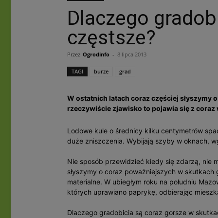
Dlaczego gradobi
częstsze?
Przez
Ogrodinfo
-
8 lipca 2013
TAGI
burze
grad
W ostatnich latach coraz częściej słyszymy 
rzeczywiście zjawisko to pojawia się z coraz 
Lodowe kule o średnicy kilku centymetrów sp
duże zniszczenia. Wybijają szyby w oknach, wg
Nie sposób przewidzieć kiedy się zdarzą, nie m
słyszymy o coraz poważniejszych w skutkach gr
materialne. W ubiegłym roku na południu Mazo
których uprawiano paprykę, odbierając miesz
Dlaczego gradobicia są coraz gorsze w skutka