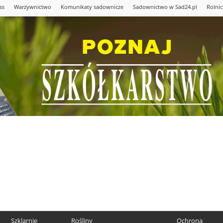
ss
Warzywnictwo
Komunikaty sadownicze
Sadownictwo w Sad24.pl
Rolni
Szklarnie
Rośliny
Ochrona