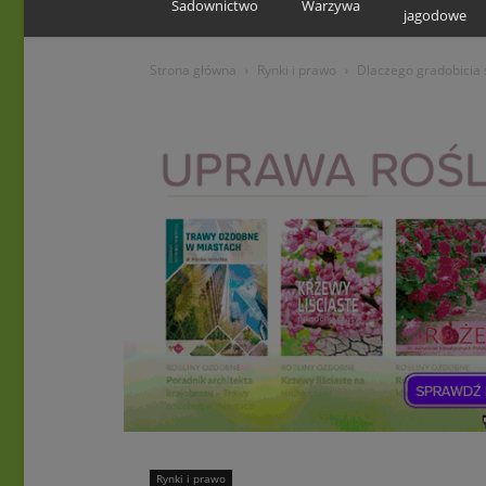
Sadownictwo
Warzywa
jagodowe
Strona główna
Rynki i prawo
Dlaczego gradobicia 
Rynki i prawo