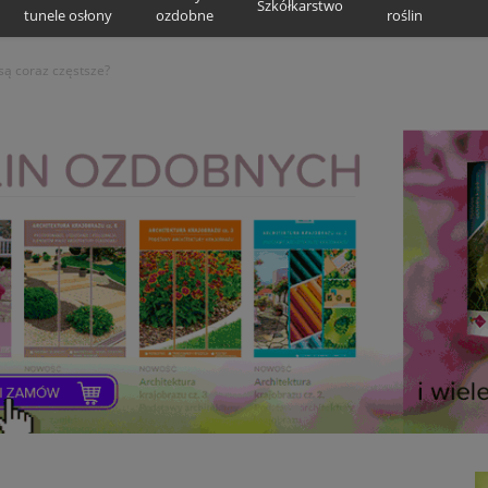
Szkółkarstwo
tunele osłony
ozdobne
roślin
są coraz częstsze?