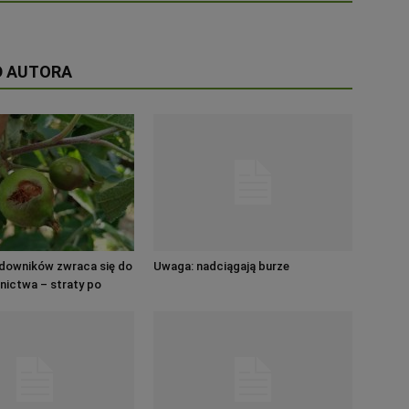
D AUTORA
downików zwraca się do
Uwaga: nadciągają burze
lnictwa – straty po
ch są ogromne!