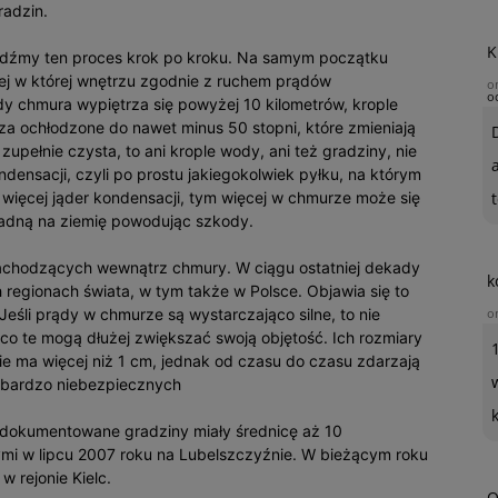
radzin.
K
ledźmy ten proces krok po kroku. Na samym początku
j w której wnętrzu zgodnie z ruchem prądów
o
o
y chmura wypiętrza się powyżej 10 kilometrów, krople
a ochłodzone do nawet minus 50 stopni, które zmieniają
zupełnie czysta, to ani krople wody, ani też gradziny, nie
densacji, czyli po prostu jakiegokolwiek pyłku, na którym
 więcej jąder kondensacji, tym więcej w chmurze może się
t
spadną na ziemię powodując szkody.
achodzących wewnątrz chmury. W ciągu ostatniej dekady
k
 regionach świata, w tym także w Polsce. Objawia się to
śli prądy w chmurze są wystarczająco silne, to nie
o
co te mogą dłużej zwiększać swoją objętość. Ich rozmiary
 ma więcej niż 1 cm, jednak od czasu do czasu zdarzają
do bardzo niebezpiecznych
udokumentowane gradziny miały średnicę aż 10
ymi w lipcu 2007 roku na Lubelszczyźnie. W bieżącym roku
 rejonie Kielc.
O