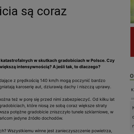
cia są coraz
o katastrofalnych w skutkach gradobiciach w Polsce. Czy
większą intensywnością? A jeśli tak, to dlaczego?
O
adające z prędkością 140 km/h mogą poczynić bardzo
niatają karoserię aut, dziurawią dachy i niszczą uprawy.
K
o
ożna też w porę się przed nimi zabezpieczyć. Od kilku lat
adobiciach, które niosą ze sobą coraz większe straty
wsza potężne gradobicie zniszczyło tunele szklarniowe, w
kańcom jedyne źródło dochodów.
ch? Wszystkiemu winne jest zanieczyszczenie powietrza,