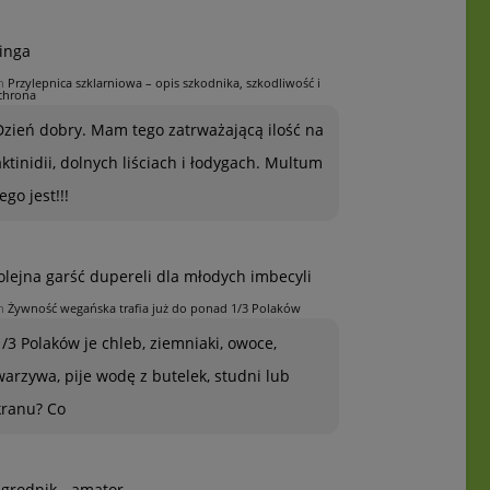
inga
n
Przylepnica szklarniowa – opis szkodnika, szkodliwość i
chrona
Dzień dobry. Mam tego zatrważającą ilość na
aktinidii, dolnych liściach i łodygach. Multum
ego jest!!!
olejna garść dupereli dla młodych imbecyli
n
Żywność wegańska trafia już do ponad 1/3 Polaków
1/3 Polaków je chleb, ziemniaki, owoce,
warzywa, pije wodę z butelek, studni lub
kranu? Co
grodnik - amator