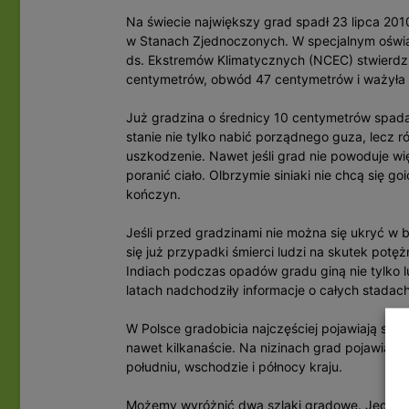
Na świecie największy grad spadł 23 lipca 201
w Stanach Zjednoczonych. W specjalnym oświa
ds. Ekstremów Klimatycznych (NCEC) stwierdzil
centymetrów, obwód 47 centymetrów i ważyła 
Już gradzina o średnicy 10 centymetrów spadaj
stanie nie tylko nabić porządnego guza, lecz
uszkodzenie. Nawet jeśli grad nie powoduje wi
poranić ciało. Olbrzymie siniaki nie chcą się 
kończyn.
Jeśli przed gradzinami nie można się ukryć w
się już przypadki śmierci ludzi na skutek potę
Indiach podczas opadów gradu giną nie tylko l
latach nadchodziły informacje o całych stadac
W Polsce gradobicia najczęściej pojawiają się
nawet kilkanaście. Na nizinach grad pojawia si
południu, wschodzie i północy kraju.
Możemy wyróżnić dwa szlaki gradowe. Jeden ro