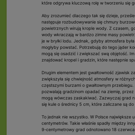
które odgrywa kluczową rolę w tworzeniu się g
Aby zrozumieć dlaczego tak się dzieje, prześ
następuje rozbudowywanie się chmury burzowe
powietrznych wirują krople wody. Z czasem, gd
wody wkraczają w bardzo zimne masy powietrz
je w bryłki lodu. Jednak, gdyby atmosfera była 
mogłyby powstać. Potrzebują do tego jąder kon
mogą się osadzić i zwiększać swą objętość. Im
znajdować kropel i gradzin, które następnie 
Drugim elementem jest gwałtowność zjawisk z
zwiększyła się chwiejność atmosfery w różnych
częstszymi burzami o gwałtownym przebiegu. Je
pozwalają gradzinom opadać na ziemię, przez 
mogą wówczas zaskakiwać. Zazwyczaj grad nie
się kule o średnicy 5 cm, które zaliczane są 
To jednak nie wszystko. W Polsce największe 
centymetrów. Takie właśnie spadły między inn
9-centymetrowy grad odnotowano 18 czerwca w