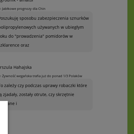
n
Jabłkowe prognozy dla Chin
Poszukuję sposobu zabezpieczenia sznurków
polipropylenowych używanych w ubiegłym
roku do "prowadzenia" pomidorów w
szklarence oraz
rszula Hahajska
n
Żywność wegańska trafia już do ponad 1/3 Polaków
To zależy czy podczas uprawy robaczki które
ją zjadały, zostały otrute, czy skrzętnie
zebrane i