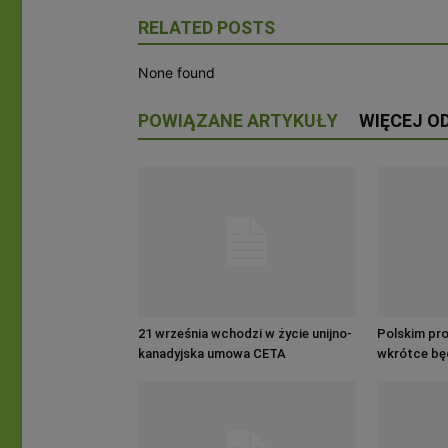
RELATED POSTS
None found
POWIĄZANE ARTYKUŁY
WIĘCEJ O
21 września wchodzi w życie unijno-
Polskim pr
kanadyjska umowa CETA
wkrótce będ