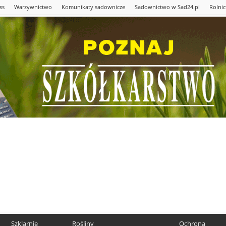
ss
Warzywnictwo
Komunikaty sadownicze
Sadownictwo w Sad24.pl
Rolni
Szklarnie
Rośliny
Ochrona