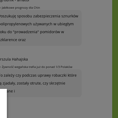
n
Jabłkowe prognozy dla Chin
Poszukuję sposobu zabezpieczenia sznurków
polipropylenowych używanych w ubiegłym
roku do "prowadzenia" pomidorów w
szklarence oraz
rszula Hahajska
n
Żywność wegańska trafia już do ponad 1/3 Polaków
To zależy czy podczas uprawy robaczki które
ją zjadały, zostały otrute, czy skrzętnie
zebrane i