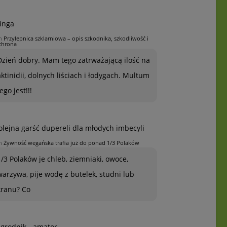
inga
n
Przylepnica szklarniowa – opis szkodnika, szkodliwość i
chrona
Dzień dobry. Mam tego zatrważającą ilość na
aktinidii, dolnych liściach i łodygach. Multum
ego jest!!!
olejna garść dupereli dla młodych imbecyli
n
Żywność wegańska trafia już do ponad 1/3 Polaków
1/3 Polaków je chleb, ziemniaki, owoce,
warzywa, pije wodę z butelek, studni lub
kranu? Co
grodnik - amator