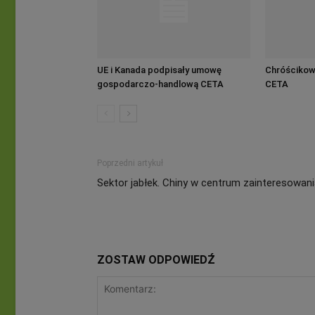
UE i Kanada podpisały umowę
Chróścikows
gospodarczo-handlową CETA
CETA
Poprzedni artykuł
Sektor jabłek. Chiny w centrum zainteresowan
ZOSTAW ODPOWIEDŹ