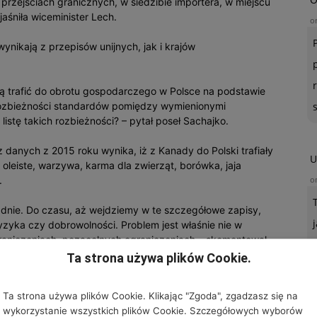
przejściach granicznych, w siedzibie importera, w miejscu
aśniła wiceminister Lech.
o
wynikają z przepisów unijnych, jak i krajów
gą trafić do obrotu gospodarczego w Polsce na podstawie
ozbieżności standardów pomiędzy wymienionymi
stę takich rozbieżności? – pytał poseł Sachajko.
 danych z 2015 roku wynika, iż z Kanady do Polski trafiały
U
oleiste, warzywa, karma dla zwierząt, borówka, jaja
.
o
dnie. Do czasu, aż wejdziemy w te szczegółowe zapisy,
zyka czy dobrowolności. Problem jest właśnie nie w
raniczeniach, pozacelnych ograniczeniach – skomentował
Ta strona używa plików Cookie.
taryfowe, a także liberalizuje handel usługami między UE a
Ta strona używa plików Cookie. Klikając "Zgoda", zgadzasz się na
wykorzystanie wszystkich plików Cookie. Szczegółowych wyborów