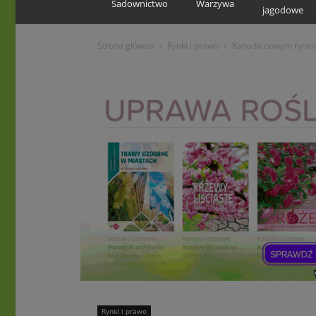
Sadownictwo
Warzywa
jagodowe
Strona główna
Rynki i prawo
Kanada nowym rynkie
Rynki i prawo