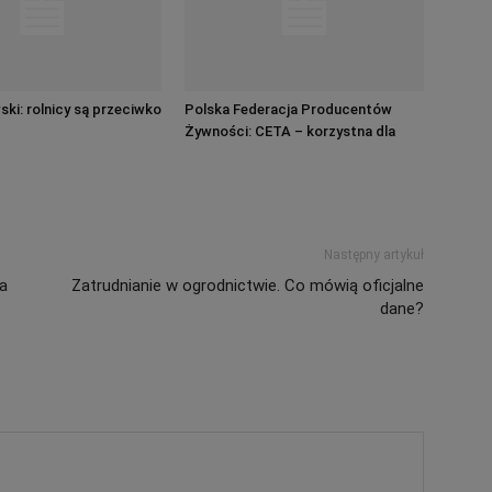
ki: rolnicy są przeciwko
Polska Federacja Producentów
Żywności: CETA – korzystna dla
branży spożywczej
Następny artykuł
ia
Zatrudnianie w ogrodnictwie. Co mówią oficjalne
dane?