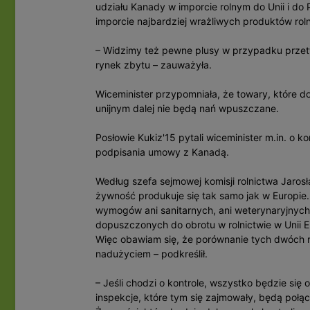
udziału Kanady w imporcie rolnym do Unii i do P
imporcie najbardziej wrażliwych produktów rol
– Widzimy też pewne plusy w przypadku przet
rynek zbytu – zauważyła.
Wiceminister przypomniała, że towary, które d
unijnym dalej nie będą nań wpuszczane.
Posłowie Kukiz'15 pytali wiceminister m.in. o
podpisania umowy z Kanadą.
Według szefa sejmowej komisji rolnictwa Jarosł
żywność produkuje się tak samo jak w Europie
wymogów ani sanitarnych, ani weterynaryjnych j
dopuszczonych do obrotu w rolnictwie w Unii Eu
Więc obawiam się, że porównanie tych dwóch r
nadużyciem – podkreślił.
– Jeśli chodzi o kontrole, wszystko będzie s
inspekcje, które tym się zajmowały, będą poł