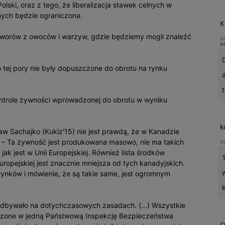
olski, oraz z tego, że liberalizacja stawek celnych w
nych będzie ograniczona.
K
worów z owoców i warzyw, gdzie będziemy mogli znaleźć
o
o
o tej pory nie były dopuszczone do obrotu na rynku
t
 kontrole żywności wprowadzonej do obrotu w wyniku
k
aw Sachajko (Kukiz'15) nie jest prawdą, że w Kanadzie
. – Ta żywność jest produkowana masowo, nie ma takich
o
ak jest w Unii Europejskiej. Również lista środków
ropejskiej jest znacznie mniejsza od tych kanadyjskich.
ynków i mówienie, że są takie same, jest ogromnym
ię odbywało na dotychczasowych zasadach. (…) Wszystkie
ączone w jedną Państwową Inspekcję Bezpieczeństwa
O