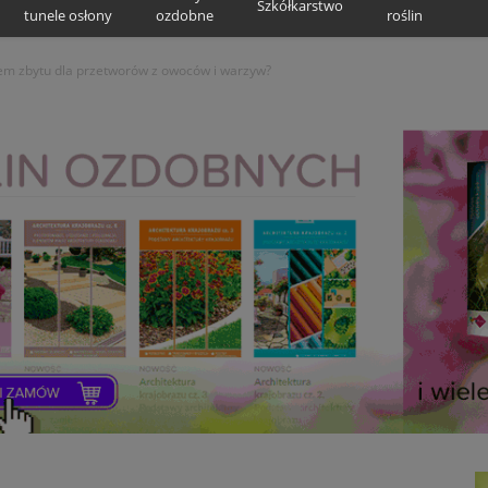
Szkółkarstwo
tunele osłony
ozdobne
roślin
m zbytu dla przetworów z owoców i warzyw?