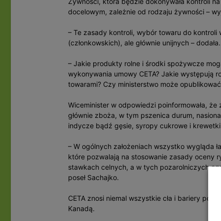
Żywności, która będzie dokonywała kontroli na 
docelowym, zależnie od rodzaju żywności – wyj
– Te zasady kontroli, wybór towaru do kontroli 
(członkowskich), ale głównie unijnych – dodała.
– Jakie produkty rolne i środki spożywcze mo
wykonywania umowy CETA? Jakie występują r
towarami? Czy ministerstwo może opublikować li
Wiceminister w odpowiedzi poinformowała, że z
głównie zboża, w tym pszenica durum, nasiona 
indycze bądź gęsie, syropy cukrowe i krewetki
– W ogólnych założeniach wszystko wygląda ła
które pozwalają na stosowanie zasady oceny ry
stawkach celnych, a w tych pozarolniczych og
poseł Sachajko.
CETA znosi niemal wszystkie cła i bariery poza
Kanadą.