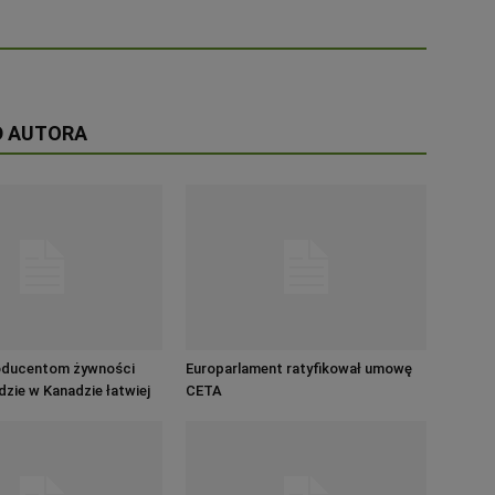
D AUTORA
oducentom żywności
Europarlament ratyfikował umowę
zie w Kanadzie łatwiej
CETA