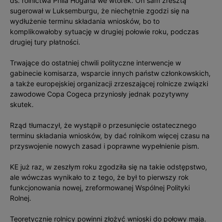
ds. rolnictwa Phila Hogana we wtorek. On sam zresztą
sugerował w Luksemburgu, że niechętnie zgodzi się na
wydłużenie terminu składania wniosków, bo to
komplikowałoby sytuację w drugiej połowie roku, podczas
drugiej tury płatności.
Trwające do ostatniej chwili polityczne interwencje w
gabinecie komisarza, wsparcie innych państw członkowskich,
a także europejskiej organizacji zrzeszającej rolnicze związki
zawodowe Copa Cogeca przyniosły jednak pozytywny
skutek.
Rząd tłumaczył, że wystąpił o przesunięcie ostatecznego
terminu składania wniosków, by dać rolnikom więcej czasu na
przyswojenie nowych zasad i poprawne wypełnienie pism.
KE już raz, w zeszłym roku zgodziła się na takie odstępstwo,
ale wówczas wynikało to z tego, że był to pierwszy rok
funkcjonowania nowej, zreformowanej Wspólnej Polityki
Rolnej.
Teoretycznie rolnicy powinni złożyć wnioski do połowy maja.