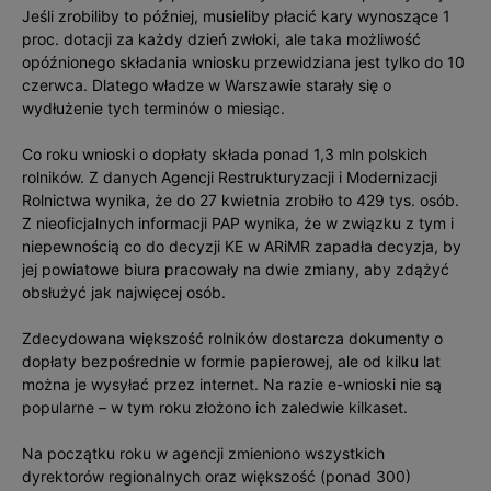
Jeśli zrobiliby to później, musieliby płacić kary wynoszące 1
proc. dotacji za każdy dzień zwłoki, ale taka możliwość
opóźnionego składania wniosku przewidziana jest tylko do 10
czerwca. Dlatego władze w Warszawie starały się o
wydłużenie tych terminów o miesiąc.
Co roku wnioski o dopłaty składa ponad 1,3 mln polskich
rolników. Z danych Agencji Restrukturyzacji i Modernizacji
Rolnictwa wynika, że do 27 kwietnia zrobiło to 429 tys. osób.
Z nieoficjalnych informacji PAP wynika, że w związku z tym i
niepewnością co do decyzji KE w ARiMR zapadła decyzja, by
jej powiatowe biura pracowały na dwie zmiany, aby zdążyć
obsłużyć jak najwięcej osób.
Zdecydowana większość rolników dostarcza dokumenty o
dopłaty bezpośrednie w formie papierowej, ale od kilku lat
można je wysyłać przez internet. Na razie e-wnioski nie są
popularne – w tym roku złożono ich zaledwie kilkaset.
Na początku roku w agencji zmieniono wszystkich
dyrektorów regionalnych oraz większość (ponad 300)