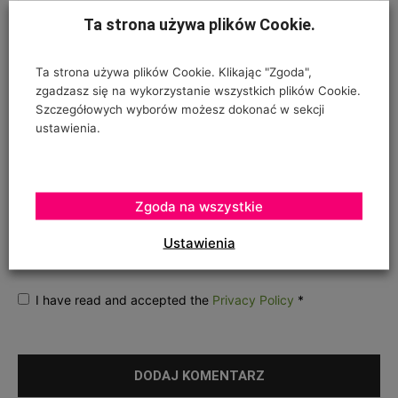
Ta strona używa plików Cookie.
Ta strona używa plików Cookie. Klikając "Zgoda",
zgadzasz się na wykorzystanie wszystkich plików Cookie.
Szczegółowych wyborów możesz dokonać w sekcji
ustawienia.
ZGODA NA PRZETWARZANIE DANYCH OSOBOWYCH
*
Zgoda na wszystkie
Twój adres e-mail nie zostanie opublikowany, podajesz go wyłącznie do
wiadomości redakcji. Nie udostępnimy go osobom trzecim. Nie wysyłamy
Ustawienia
spamu. Pola, których wypełnienie jest wymagane, są oznaczone
symbolem*.
I have read and accepted the
Privacy Policy
*