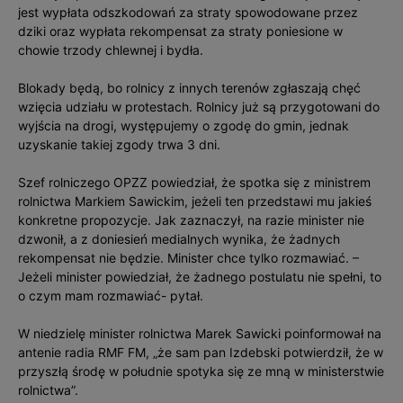
jest wypłata odszkodowań za straty spowodowane przez
dziki oraz wypłata rekompensat za straty poniesione w
chowie trzody chlewnej i bydła.
Blokady będą, bo rolnicy z innych terenów zgłaszają chęć
wzięcia udziału w protestach. Rolnicy już są przygotowani do
wyjścia na drogi, występujemy o zgodę do gmin, jednak
uzyskanie takiej zgody trwa 3 dni.
Szef rolniczego OPZZ powiedział, że spotka się z ministrem
rolnictwa Markiem Sawickim, jeżeli ten przedstawi mu jakieś
konkretne propozycje. Jak zaznaczył, na razie minister nie
dzwonił, a z doniesień medialnych wynika, że żadnych
rekompensat nie będzie. Minister chce tylko rozmawiać. –
Jeżeli minister powiedział, że żadnego postulatu nie spełni, to
o czym mam rozmawiać- pytał.
W niedzielę minister rolnictwa Marek Sawicki poinformował na
antenie radia RMF FM, „że sam pan Izdebski potwierdził, że w
przyszłą środę w południe spotyka się ze mną w ministerstwie
rolnictwa”.