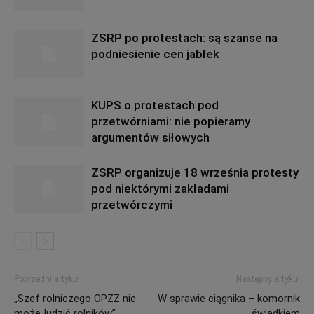
ZSRP po protestach: są szanse na
podniesienie cen jabłek
KUPS o protestach pod
przetwórniami: nie popieramy
argumentów siłowych
ZSRP organizuje 18 września protesty
pod niektórymi zakładami
przetwórczymi
Poprzedni artykuł
Następny artykuł
„Szef rolniczego OPZZ nie
W sprawie ciągnika – komornik
może łudzić rolników”
świadkiem