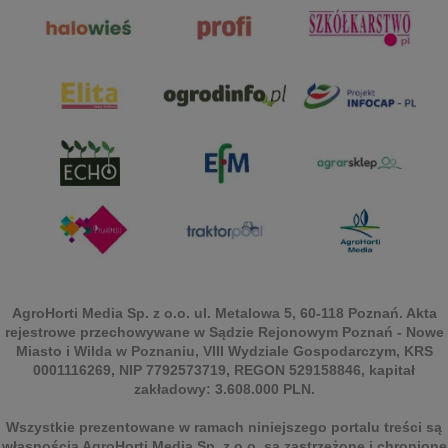
AgroHorti Media Sp. z o.o. ul. Metalowa 5, 60-118 Poznań. Akta
rejestrowe przechowywane w Sądzie Rejonowym Poznań - Nowe
Miasto i Wilda w Poznaniu, VIII Wydziale Gospodarczym, KRS
0001116269, NIP 7792573719, REGON 529158846, kapitał
zakładowy: 3.608.000 PLN.
Wszystkie prezentowane w ramach niniejszego portalu treści są
własnością AgroHorti Media Sp. z o.o, są zastrzeżone i chronione