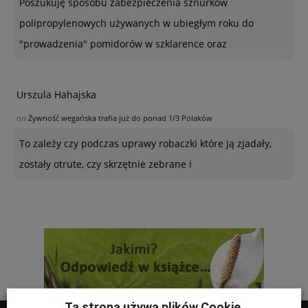
Poszukuję sposobu zabezpieczenia sznurków
polipropylenowych używanych w ubiegłym roku do
"prowadzenia" pomidorów w szklarence oraz
Urszula Hahajska
on
Żywność wegańska trafia już do ponad 1/3 Polaków
To zależy czy podczas uprawy robaczki które ją zjadały,
zostały otrute, czy skrzętnie zebrane i
Ta strona używa plików Cookie.