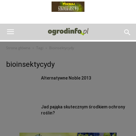
Strona główna
Tagi
Bioinsektycydy
bioinsektycydy
Alternatywne Noble 2013
Jad pająka skutecznym środkiem ochrony
roślin?