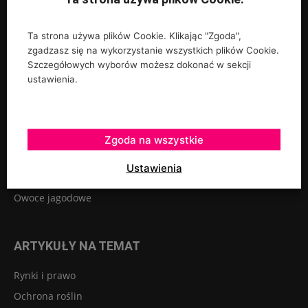
Ta strona używa plików Cookie. Klikając "Zgoda",
zgadzasz się na wykorzystanie wszystkich plików Cookie.
UPRAWY
Szczegółowych wyborów możesz dokonać w sekcji
ustawienia.
Rośliny ozdobne
Szkółkarstwo
Warzywa
Zgoda na wszystkie
Sadownictwo
Ustawienia
Szklarnie tunele osłony
Owoce jagodowe
ARTYKUŁY NA TEMAT
Rynki i prawo
Ochrona roślin