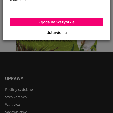
zostały otrute, czy skrzętnie zebrane i
Zgoda na wszystkie
Ustawienia
UPRAWY
Rośliny ozdobne
Szkółkarstwo
Warzywa
Sadownictwo