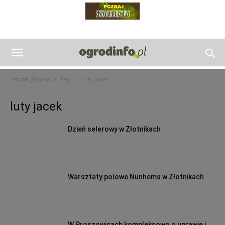
Strona główna
Tagi
Luty jacek
luty jacek
Dzień selerowy w Złotnikach
Warsztaty polowe Nunhems w Złotnikach
W Proszowicach kompleksowo o uprawie i