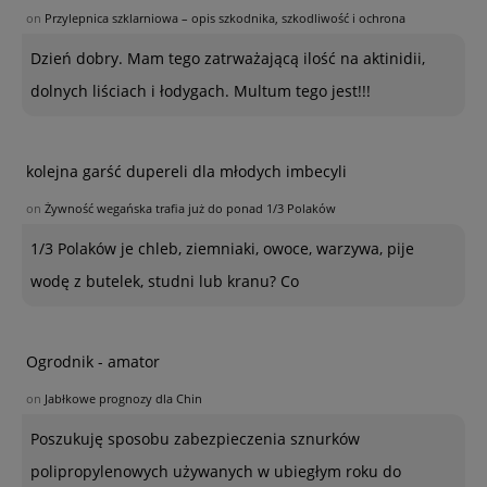
on
Przylepnica szklarniowa – opis szkodnika, szkodliwość i ochrona
Dzień dobry. Mam tego zatrważającą ilość na aktinidii,
dolnych liściach i łodygach. Multum tego jest!!!
kolejna garść dupereli dla młodych imbecyli
on
Żywność wegańska trafia już do ponad 1/3 Polaków
1/3 Polaków je chleb, ziemniaki, owoce, warzywa, pije
wodę z butelek, studni lub kranu? Co
Ogrodnik - amator
on
Jabłkowe prognozy dla Chin
Poszukuję sposobu zabezpieczenia sznurków
polipropylenowych używanych w ubiegłym roku do