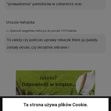
"prowadzenia" pomidorów w szklarence oraz
Urszula Hahajska
on
Żywność wegańska trafia już do ponad 1/3 Polaków
To zależy czy podczas uprawy robaczki które ją zjadały,
zostały otrute, czy skrzętnie zebrane i
Ta strona używa plików Cookie.