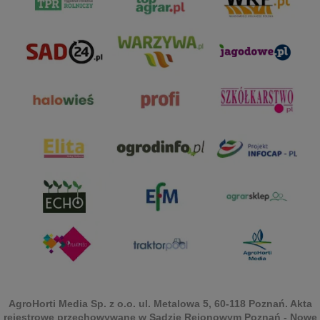
AgroHorti Media Sp. z o.o. ul. Metalowa 5, 60-118 Poznań. Akta
rejestrowe przechowywane w Sądzie Rejonowym Poznań - Nowe