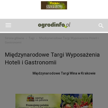
Strona główna
Tagi
Międzynarodowe Targi Wyposażenia Hoteli i
Gastronomii
Międzynarodowe Targi Wyposażenia
Hoteli i Gastronomii
Międzynarodowe Targi Wina w Krakowie