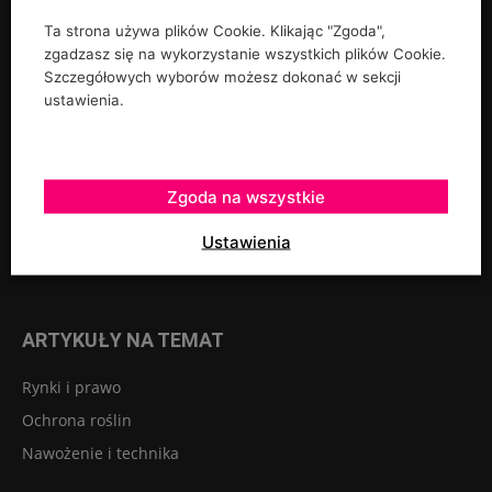
Ta strona używa plików Cookie. Klikając "Zgoda",
UPRAWY
zgadzasz się na wykorzystanie wszystkich plików Cookie.
Szczegółowych wyborów możesz dokonać w sekcji
Rośliny ozdobne
ustawienia.
Szkółkarstwo
Warzywa
Zgoda na wszystkie
Sadownictwo
Szklarnie tunele osłony
Ustawienia
Owoce jagodowe
ARTYKUŁY NA TEMAT
Rynki i prawo
Ochrona roślin
Nawożenie i technika