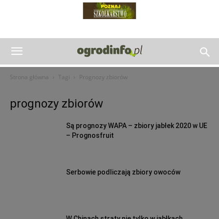
Strona główna
Tagi
Prognozy zbiorów
prognozy zbiorów
Są prognozy WAPA – zbiory jabłek 2020 w UE
– Prognosfruit
Serbowie podliczają zbiory owoców
W Chinach straty nie tylko w jabłkach