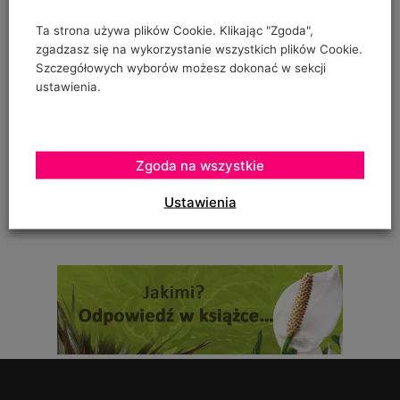
"prowadzenia" pomidorów w szklarence oraz
Ta strona używa plików Cookie. Klikając "Zgoda",
zgadzasz się na wykorzystanie wszystkich plików Cookie.
Szczegółowych wyborów możesz dokonać w sekcji
ustawienia.
Urszula Hahajska
on
Żywność wegańska trafia już do ponad 1/3 Polaków
To zależy czy podczas uprawy robaczki które ją zjadały,
Zgoda na wszystkie
zostały otrute, czy skrzętnie zebrane i
Ustawienia