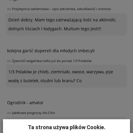
on
Przylepnica szklarniowa – opis szkodnika, szkodliwość i ochrona
Dzień dobry. Mam tego zatrważającą ilość na aktinidii,
dolnych liściach i łodygach. Multum tego jest!!!
kolejna garść dupereli dla młodych imbecyli
on
Żywność wegańska trafia już do ponad 1/3 Polaków
1/3 Polaków je chleb, ziemniaki, owoce, warzywa, pije
wodę z butelek, studni lub kranu? Co
Ogrodnik - amator
on
Jabłkowe prognozy dla Chin
Poszukuję sposobu zabezpieczenia sznurków
Ta strona używa plików Cookie.
polipropylenowych używanych w ubiegłym roku do