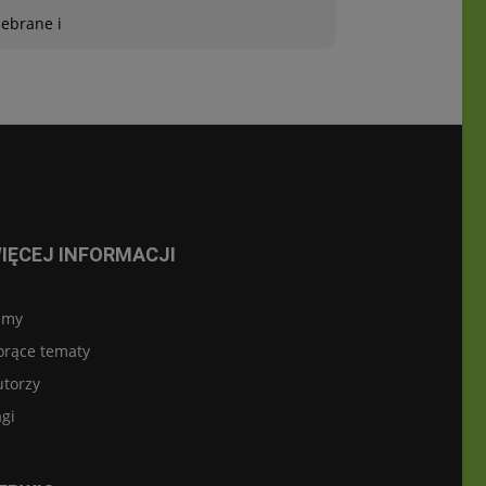
zebrane i
IĘCEJ INFORMACJI
lmy
orące tematy
utorzy
gi