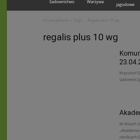
Sadownictwo
Warzywa
jagodowe
Strona główna
Tagi
Regalis plus 10 wg
regalis plus 10 wg
Komun
23.04.
Krzysztof 
sadownicz
Akadem
W dniach 3
„Akademia 
okolicach G