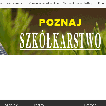
ss
Warzywnictwo
Komunikaty sadownicze
Sadownictwo w Sad24.pl
Rolni
Szklarnie
Rośliny
Ochrona