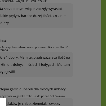
n
SZKODNIKI WIĄZU I ICH ZWALCZANIE
Na szczepionym wiązie zaczęły wyrastać
dzikie pędy w bardzo dużej ilości. Co z nimi
należy
inga
n
Przylepnica szklarniowa – opis szkodnika, szkodliwość i
chrona
Dzień dobry. Mam tego zatrważającą ilość na
aktinidii, dolnych liściach i łodygach. Multum
ego jest!!!
olejna garść dupereli dla młodych imbecyli
n
Żywność wegańska trafia już do ponad 1/3 Polaków
1/3 Polaków je chleb, ziemniaki, owoce,