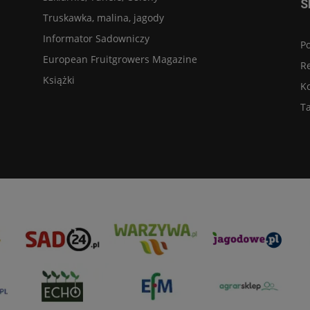
S
Truskawka, malina, jagody
Informator Sadowniczy
Po
European Fruitgrowers Magazine
R
Książki
K
Ta