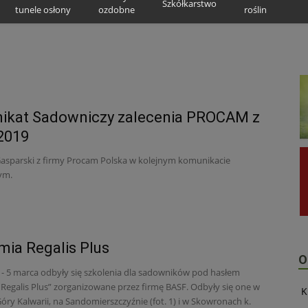
Szkółkarstwo
tunele osłony
ozdobne
roślin
ikat Sadowniczy zalecenia PROCAM z
2019
Gasparski z firmy Procam Polska w kolejnym komunikacie
ym.
ia Regalis Plus
O
 - 5 marca odbyły się szkolenia dla sadowników pod hasłem
Regalis Plus” zorganizowane przez firmę BASF. Odbyły się one w
K
óry Kalwarii, na Sandomierszczyźnie (fot. 1) i w Skowronach k.