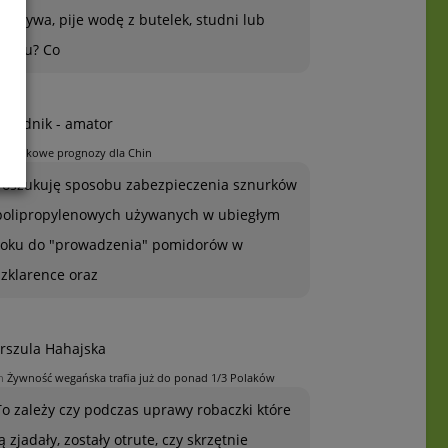
warzywa, pije wodę z butelek, studni lub
kranu? Co
grodnik - amator
n
Jabłkowe prognozy dla Chin
Poszukuję sposobu zabezpieczenia sznurków
polipropylenowych używanych w ubiegłym
roku do "prowadzenia" pomidorów w
szklarence oraz
rszula Hahajska
n
Żywność wegańska trafia już do ponad 1/3 Polaków
To zależy czy podczas uprawy robaczki które
ją zjadały, zostały otrute, czy skrzętnie