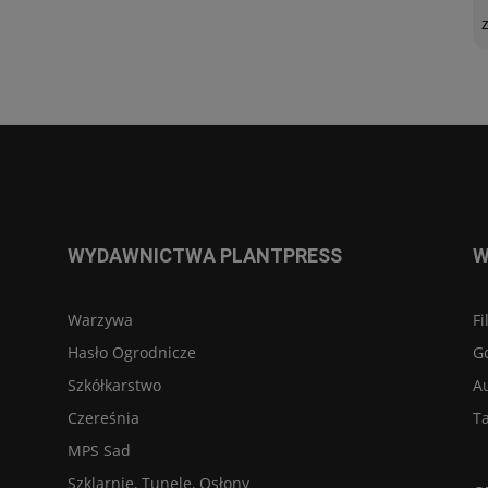
WYDAWNICTWA PLANTPRESS
W
Warzywa
Fi
Hasło Ogrodnicze
G
Szkółkarstwo
A
Czereśnia
Ta
MPS Sad
Szklarnie, Tunele, Osłony