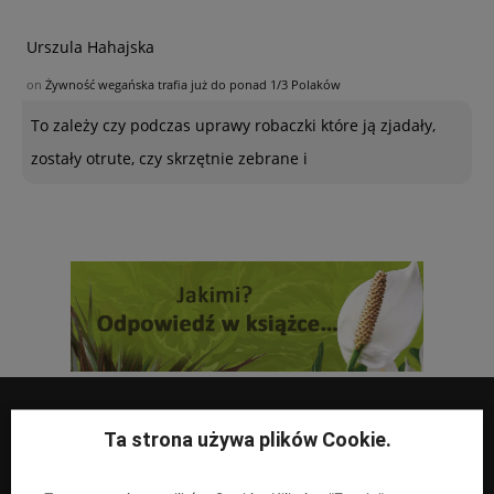
Urszula Hahajska
on
Żywność wegańska trafia już do ponad 1/3 Polaków
To zależy czy podczas uprawy robaczki które ją zjadały,
zostały otrute, czy skrzętnie zebrane i
Ta strona używa plików Cookie.
UPRAWY