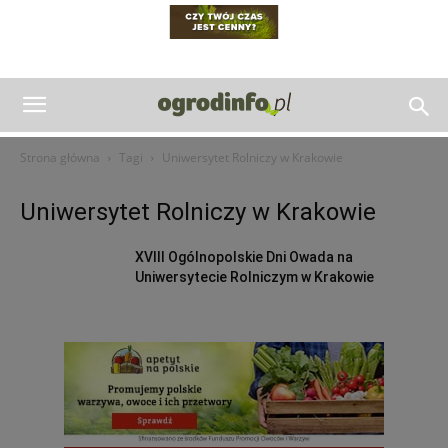
Strona główna
Tagi
Uniwersytet Rolniczy w Krakowie
Uniwersytet Rolniczy w Krakowie
XVIII Ogólnopolskie Dni Owada na
Uniwersytecie Rolniczym w Krakowie