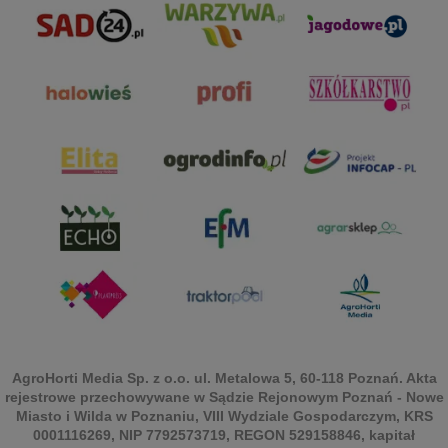
AgroHorti Media Sp. z o.o. ul. Metalowa 5, 60-118 Poznań. Akta
rejestrowe przechowywane w Sądzie Rejonowym Poznań - Nowe
Miasto i Wilda w Poznaniu, VIII Wydziale Gospodarczym, KRS
0001116269, NIP 7792573719, REGON 529158846, kapitał