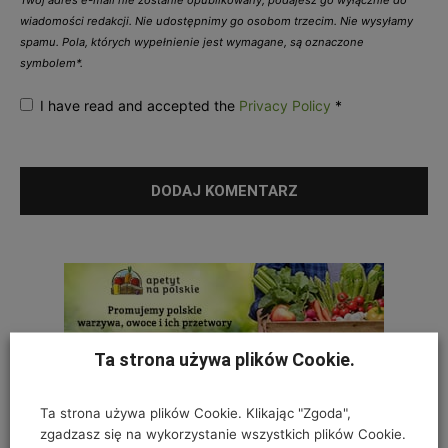
Twój adres e-mail nie zostanie opublikowany, podajesz go wyłącznie do
wiadomości redakcji. Nie udostępnimy go osobom trzecim. Nie wysyłamy
spamu. Pola, których wypełnienie jest wymagane, są oznaczone
symbolem*.
I have read and accepted the
Privacy Policy
*
Ta strona używa plików Cookie.
Ta strona używa plików Cookie. Klikając "Zgoda",
zgadzasz się na wykorzystanie wszystkich plików Cookie.