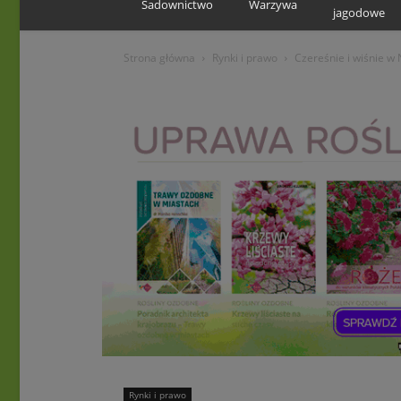
Sadownictwo
Warzywa
jagodowe
Strona główna
Rynki i prawo
Czereśnie i wiśnie w
Rynki i prawo