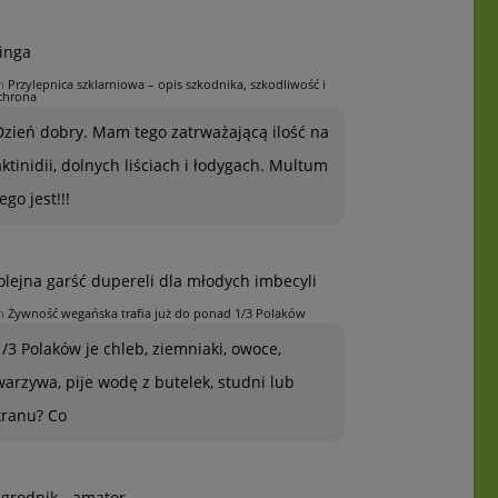
inga
n
Przylepnica szklarniowa – opis szkodnika, szkodliwość i
chrona
Dzień dobry. Mam tego zatrważającą ilość na
aktinidii, dolnych liściach i łodygach. Multum
ego jest!!!
olejna garść dupereli dla młodych imbecyli
n
Żywność wegańska trafia już do ponad 1/3 Polaków
1/3 Polaków je chleb, ziemniaki, owoce,
warzywa, pije wodę z butelek, studni lub
kranu? Co
grodnik - amator