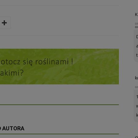
K
o
o
t
k
o
D AUTORA
O