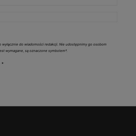
go wyłącznie do wiadomości redakcji. Nie udostępnimy go osobom
 jest wymagane, są oznaczone symbolem*.
y
*