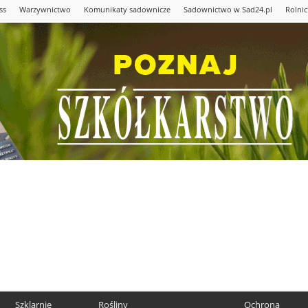
ss
Warzywnictwo
Komunikaty sadownicze
Sadownictwo w Sad24.pl
Rolni
Szklarnie
Rośliny
Ochrona