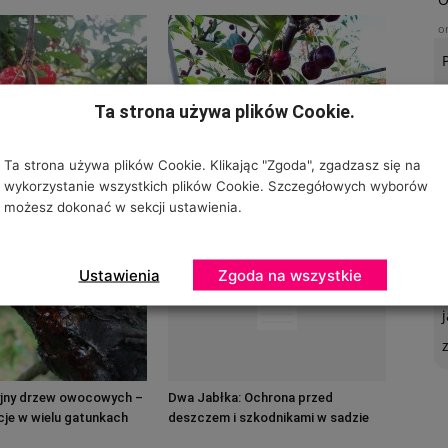
o
Ta strona używa plików Cookie.
Ta strona używa plików Cookie. Klikając "Zgoda", zgadzasz się na
erowe o bezbarwnym
Wiśnie ‘Granda’ i ‘Ekowis’ – nowości
wykorzystanie wszystkich plików Cookie. Szczegółowych wyborów
hodowli Instytutu Ogrodnictwa –
możesz dokonać w sekcji ustawienia.
PIB
U
o
Ustawienia
Zgoda na wszystkie
yjny drzew owocowych –
Dwa Jabłka: Ochrona przed
kcje w wielu gatunkach
deszczem i szkodnikami w sadzie
czereśniowym