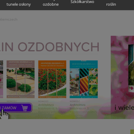
Szkółkarstwo
tunele osłony
ozdobne
roślin
 Niemczech