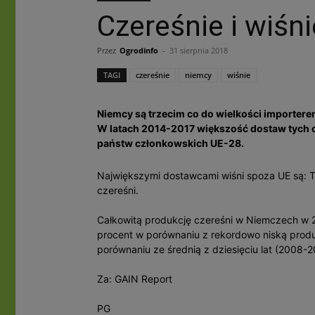
Czereśnie i wiś
Przez
Ogrodinfo
-
31 sierpnia 2018
TAGI
czereśnie
niemcy
wiśnie
Niemcy są trzecim co do wielkości importere
W latach 2014-2017 większość dostaw tych 
państw członkowskich UE-28.
Największymi dostawcami wiśni spoza UE są: Tu
czereśni.
Całkowitą produkcję czereśni w Niemczech w 20
procent w porównaniu z rekordowo niską produ
porównaniu ze średnią z dziesięciu lat (2008-2
Za: GAIN Report
PG