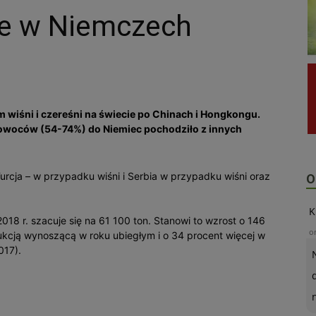
nie w Niemczech
m wiśni i czereśni na świecie po Chinach i Hongkongu.
owoców (54-74%) do Niemiec pochodziło z innych
rcja – w przypadku wiśni i Serbia w przypadku wiśni oraz
O
K
18 r. szacuje się na 61 100 ton. Stanowi to wzrost o 146
o
kcją wynoszącą w roku ubiegłym i o 34 procent więcej w
017).