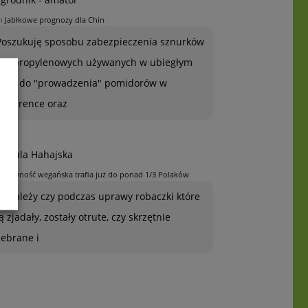
n
Jabłkowe prognozy dla Chin
Poszukuję sposobu zabezpieczenia sznurków
polipropylenowych używanych w ubiegłym
roku do "prowadzenia" pomidorów w
szklarence oraz
rszula Hahajska
n
Żywność wegańska trafia już do ponad 1/3 Polaków
To zależy czy podczas uprawy robaczki które
ją zjadały, zostały otrute, czy skrzętnie
zebrane i