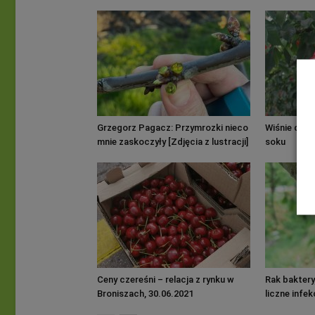
Grzegorz Pagacz: Przymrozki nieco
Wiśnie des
mnie zaskoczyły [Zdjęcia z lustracji]
soku
Ceny czereśni – relacja z rynku w
Rak bakter
Broniszach, 30.06.2021
liczne infe