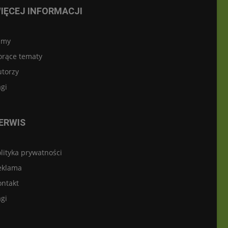
IĘCEJ INFORMACJI
lmy
orące tematy
utorzy
gi
ERWIS
lityka prywatności
eklama
ontakt
gi