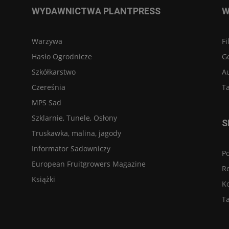
WYDAWNICTWA PLANTPRESS
W
Warzywa
Fi
Hasło Ogrodnicze
G
Szkółkarstwo
A
Czereśnia
Ta
MPS Sad
Szklarnie, Tunele, Osłony
S
Truskawka, malina, jagody
Informator Sadowniczy
Po
European Fruitgrowers Magazine
R
Książki
K
Ta