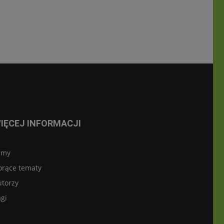
IĘCEJ INFORMACJI
lmy
orące tematy
utorzy
gi