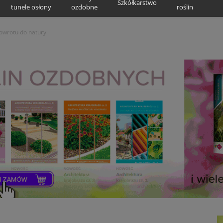
Szkółkarstwo
tunele osłony
ozdobne
roślin
owrotu do natury