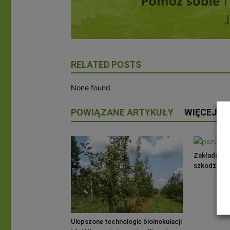
RELATED POSTS
None found
POWIĄZANE ARTYKUŁY
WIĘCEJ O
Zakładanie 
szkodzić r
pszczół
Ulepszone technologie bioinokulacji