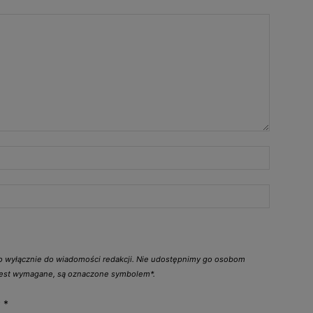
go wyłącznie do wiadomości redakcji. Nie udostępnimy go osobom
 jest wymagane, są oznaczone symbolem*.
y
*