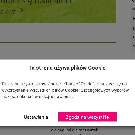
o
D AUTORA
Ta strona używa plików Cookie.
U
o
Ta strona używa plików Cookie. Klikając "Zgoda", zgadzasz się na
wykorzystanie wszystkich plików Cookie. Szczegółowych wyborów
pasiek miejskich może
możesz dokonać w sekcji ustawienia.
odzimym gatunkom
Ustawienia
Zgoda na wszystkie
Zielony Ład dla rodzinnych