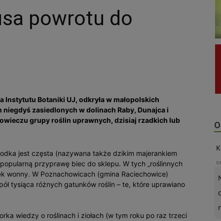
usa powrotu do
 Instytutu Botaniki UJ, odkryła w małopolskich
 niegdyś zasiedlonych w dolinach Raby, Dunajca i
owieczu grupy roślin uprawnych, dzisiaj rzadkich lub
O
K
iodka jest częsta (nazywana także dzikim majerankiem
o
o popularną przyprawę biec do sklepu. W tych „roślinnych
iołek wonny. W Poznachowicach (gmina Raciechowice)
ół tysiąca różnych gatunków roślin – te, które uprawiano
rka wiedzy o roślinach i ziołach (w tym roku po raz trzeci