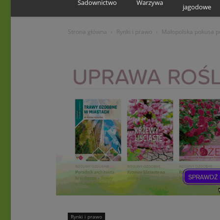
Sadownictwo
Warzywa
jagodowe
Strona główna
Rynki i prawo
Małopolska pokusa p
Rynki i prawo