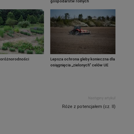
gospodarstw rolnych
bioróżnorodności
Lepsza ochrona gleby konieczna dla
osiągnięcia „zielonych” celów UE
Następny artykuł
Róże z potencjałem (cz. II)