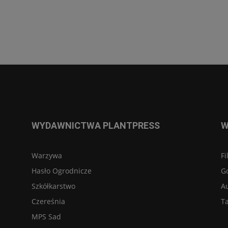
WYDAWNICTWA PLANTPRESS
W
Warzywa
Fi
Hasło Ogrodnicze
G
Szkółkarstwo
A
Czereśnia
Ta
MPS Sad