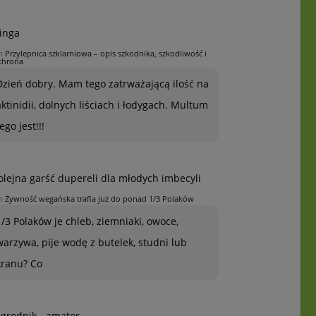
inga
n
Przylepnica szklarniowa – opis szkodnika, szkodliwość i
chrona
Dzień dobry. Mam tego zatrważającą ilość na
aktinidii, dolnych liściach i łodygach. Multum
ego jest!!!
olejna garść dupereli dla młodych imbecyli
n
Żywność wegańska trafia już do ponad 1/3 Polaków
1/3 Polaków je chleb, ziemniaki, owoce,
warzywa, pije wodę z butelek, studni lub
kranu? Co
grodnik - amator