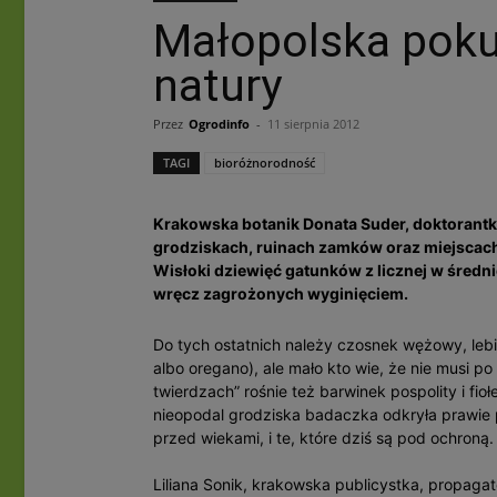
Małopolska pok
natury
Przez
Ogrodinfo
-
11 sierpnia 2012
TAGI
bioróżnorodność
Krakowska botanik Donata Suder, doktorantka
grodziskach, ruinach zamków oraz miejscach
Wisłoki dziewięć gatunków z licznej w średni
wręcz zagrożonych wyginięciem.
Do tych ostatnich należy czosnek wężowy, leb
albo oregano), ale mało kto wie, że nie musi p
twierdzach” rośnie też barwinek pospolity i f
nieopodal grodziska badaczka odkryła prawie p
przed wiekami, i te, które dziś są pod ochroną.
Liliana Sonik, krakowska publicystka, propagato