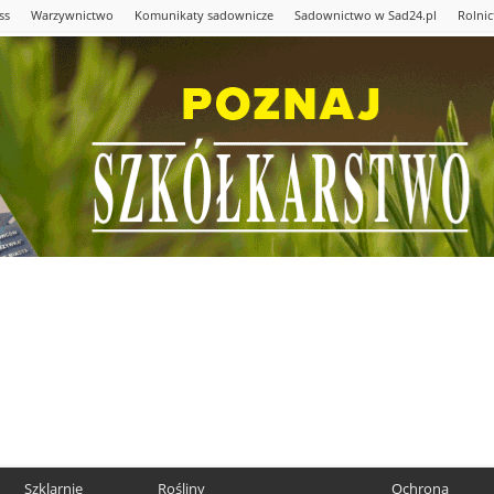
ss
Warzywnictwo
Komunikaty sadownicze
Sadownictwo w Sad24.pl
Rolni
Szklarnie
Rośliny
Ochrona