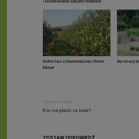
i ściółkowania żywymi roślinami
Rolnictwo zrównoważone chroni
Na straży 
klimat
Poprzedni artykuł
Kto ma płacić za łosie?
ZOSTAW ODPOWIEDŹ