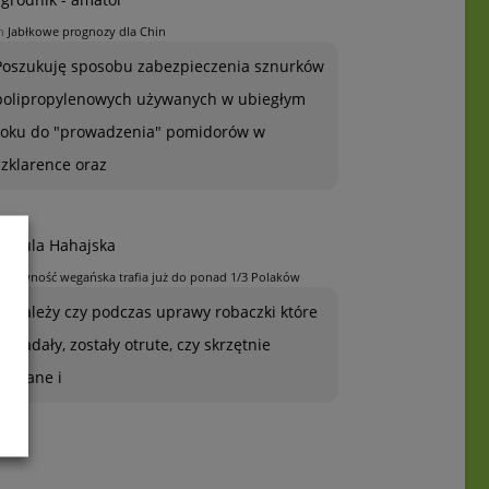
n
Jabłkowe prognozy dla Chin
Poszukuję sposobu zabezpieczenia sznurków
polipropylenowych używanych w ubiegłym
roku do "prowadzenia" pomidorów w
szklarence oraz
rszula Hahajska
n
Żywność wegańska trafia już do ponad 1/3 Polaków
To zależy czy podczas uprawy robaczki które
ją zjadały, zostały otrute, czy skrzętnie
zebrane i