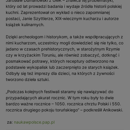
Jarosław Dumanowski z UMK – znawca tej problematyki,
który od lat prowadzi badania i wydaje źródła historii polskiej
kuchni. Zaprezentował on wykład o nieco zapomnianej
postaci, Janie Szyttlerze, XIX-wiecznym kucharzu i autorze
książek kulinarnych.
Dzięki archeologom i historykom, a także współpracujących z
nimi kucharzom, uczestnicy mogli dowiedzieć się nie tylko, co
jadano w czasach prehistorycznych, w starożytnym Rzymie
czy w krzyżackim Toruniu, ale również zobaczyć, dotknąć i
posmakować potrawy, których receptury odtworzono na
podstawie wykopalisk lub zaczerpnięto ze starych książek.
Odbyły się też imprezy dla dzieci, na których z żywności
tworzono dzieła sztuki.
„Podczas kolejnych festiwali staramy się nawiązywać do
przypadających akurat rocznic. W tym roku były to dwie
bardzo ważne rocznice – 1050. rocznica chrztu Polski i 550.
rocznica drugiego pokoju toruńskiego” – podkreślił Anikowski.
za:
naukawpolsce.pap.pl