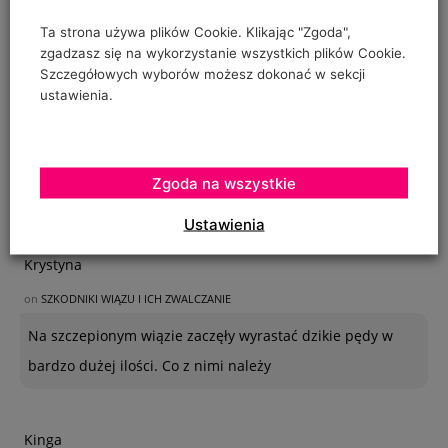
Ta strona używa plików Cookie. Klikając "Zgoda",
zgadzasz się na wykorzystanie wszystkich plików Cookie.
Szczegółowych wyborów możesz dokonać w sekcji
ustawienia.
Zgoda na wszystkie
OSTATNIE KOMENTARZE
Ustawienia
Krystyna
on
SZKODNIKI WIĄZU I ICH ZWALCZANIE
Na szczepionym wiązie zaczęły wyrastać dzikie pędy w
bardzo dużej ilości. Co z nimi należy
Kinga