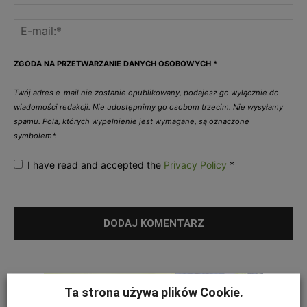
ZGODA NA PRZETWARZANIE DANYCH OSOBOWYCH
*
Twój adres e-mail nie zostanie opublikowany, podajesz go wyłącznie do
wiadomości redakcji. Nie udostępnimy go osobom trzecim. Nie wysyłamy
spamu. Pola, których wypełnienie jest wymagane, są oznaczone
symbolem*.
I have read and accepted the
Privacy Policy
*
Ta strona używa plików Cookie.