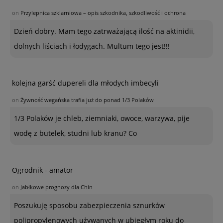
on
Przylepnica szklarniowa – opis szkodnika, szkodliwość i ochrona
Dzień dobry. Mam tego zatrważającą ilość na aktinidii,
dolnych liściach i łodygach. Multum tego jest!!!
kolejna garść dupereli dla młodych imbecyli
on
Żywność wegańska trafia już do ponad 1/3 Polaków
1/3 Polaków je chleb, ziemniaki, owoce, warzywa, pije
wodę z butelek, studni lub kranu? Co
Ogrodnik - amator
on
Jabłkowe prognozy dla Chin
Poszukuję sposobu zabezpieczenia sznurków
polipropylenowych używanych w ubiegłym roku do