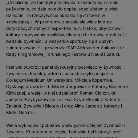
„Uznaliśmy, że tematykę festiwalu rozszerzymy na całe
pożywienie, co daje pole do popisu specjalistom z wielu
dziedzin. To rzeczywiście okazało się strzałem w
+dziesiątkę+. W programie znalazło się wiele imprez
dotyczących różnych aspektów m.in. historii, obyczajów i
kultury spożywania posiłków, dietetyki i zdrowia, produkcji i
badaniu żywności, a wszystkie spotkały się z dużym
zainteresowanie” – powiedział PAP Aleksander Anikowski z
Rady Programowej Toruńskiego Festiwalu Nauki i Sztuki.
Festiwal otworzył panel dyskusyjny poświęcony żywności i
żywieniu człowieka, w której uczestniczyli specjaliści
Collegium Medicum Uniwersytetu Mikołaja Kopernika.
Dyskusję prowadził dr Marek Jurgowiak z Katedry Biochemii
Klinicznej, a wzięli w niej udział prof. Roman Cichon, dr
Justyna Przybyszewska i dr Ewa Szymelfejnik z Katedry i
Zakładu Żywienia i Dietetyki oraz Alina Jaroch z Katedry i
Kliniki Geriatrii.
Wiele wykładów i pokazów poświęcono dziejom żywności i
żywienia. Kuratorem tej części festiwalu był historyk prof.