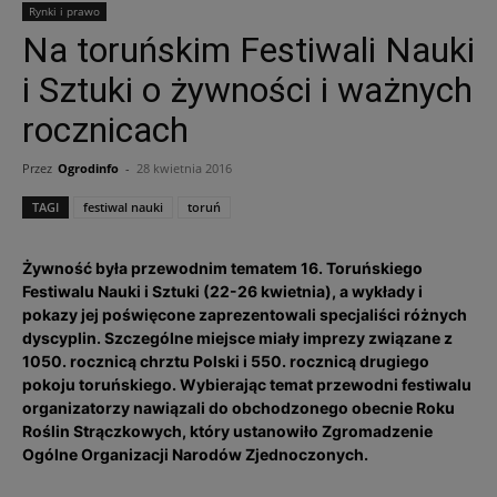
Rynki i prawo
Na toruńskim Festiwali Nauki
i Sztuki o żywności i ważnych
rocznicach
Przez
Ogrodinfo
-
28 kwietnia 2016
TAGI
festiwal nauki
toruń
Żywność była przewodnim tematem 16. Toruńskiego
Festiwalu Nauki i Sztuki (22-26 kwietnia), a wykłady i
pokazy jej poświęcone zaprezentowali specjaliści różnych
dyscyplin. Szczególne miejsce miały imprezy związane z
1050. rocznicą chrztu Polski i 550. rocznicą drugiego
pokoju toruńskiego. Wybierając temat przewodni festiwalu
organizatorzy nawiązali do obchodzonego obecnie Roku
Roślin Strączkowych, który ustanowiło Zgromadzenie
Ogólne Organizacji Narodów Zjednoczonych.