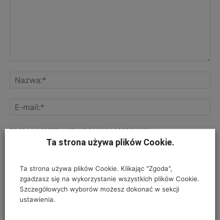
ZGODA NA PRZETWARZANIE DANYCH OSOBOWYCH
*
Ta strona używa plików Cookie.
Twój adres e-mail nie zostanie opublikowany, podajesz go wyłącznie do
wiadomości redakcji. Nie udostępnimy go osobom trzecim. Nie wysyłamy
Ta strona używa plików Cookie. Klikając "Zgoda",
spamu. Pola, których wypełnienie jest wymagane, są oznaczone
zgadzasz się na wykorzystanie wszystkich plików Cookie.
symbolem*.
Szczegółowych wyborów możesz dokonać w sekcji
ustawienia.
I have read and accepted the
Privacy Policy
*