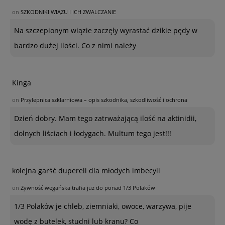
on
SZKODNIKI WIĄZU I ICH ZWALCZANIE
Na szczepionym wiązie zaczęły wyrastać dzikie pędy w
bardzo dużej ilości. Co z nimi należy
Kinga
on
Przylepnica szklarniowa – opis szkodnika, szkodliwość i ochrona
Dzień dobry. Mam tego zatrważającą ilość na aktinidii,
dolnych liściach i łodygach. Multum tego jest!!!
kolejna garść dupereli dla młodych imbecyli
on
Żywność wegańska trafia już do ponad 1/3 Polaków
1/3 Polaków je chleb, ziemniaki, owoce, warzywa, pije
wodę z butelek, studni lub kranu? Co