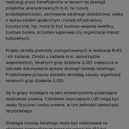
realizację przez beneficjentów w ramach tej strategii
projektów ukierunkowanych m.in. na rozwój
przedsiębiorczości, zachowanie lokalnego dziedzictwa, walkę
z wykluczeniem społecznym i rozwój infrastruktury
turystycznej. Np. może to być budowa wiejskiej świetlicy,
budowa boiska, przystani kajakowej czy organizacje imprez
kulturalnych.
Projekt określa podmioty zaangażowanych w realizację RLKS
i ich zadania. Chodzi o zadania m.in. samorządów
wojewódzkich, lokalnych grup działania (LGD) zwłaszcza w
zakresie dokonywania wyboru strategii rozwoju lokalnego.
Projektowane przepisy ponadto określają zasady organizacji
lokalnych grup działania (LGD).
Są to grupy działające na jako stowarzyszenia posiadające
osobowość prawną. Członkami zwyczajnymi LGD mogą być
osoby fizyczne i osoby prawne, w tym jednostki samorządu
terytorialnego.
Strategia rozwoju lokalnego może być realizowana na
obszarze zamieszkanym przez nie więcej niż 150 tys.