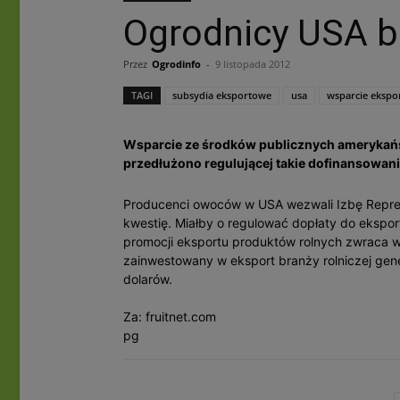
Ogrodnicy USA b
Przez
Ogrodinfo
-
9 listopada 2012
TAGI
subsydia eksportowe
usa
wsparcie ekspo
Wsparcie ze środków publicznych amerykańs
przedłużono regulującej takie dofinansowani
Producenci owoców w USA wezwali Izbę Repre
kwestię. Miałby o regulować dopłaty do eksport
promocji eksportu produktów rolnych zwraca 
zainwestowany w eksport branży rolniczej ge
dolarów.
Za: fruitnet.com
pg