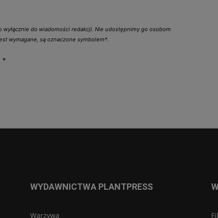
go wyłącznie do wiadomości redakcji. Nie udostępnimy go osobom
 jest wymagane, są oznaczone symbolem*.
y
*
WYDAWNICTWA PLANTPRESS
W
Warzywa
Fi