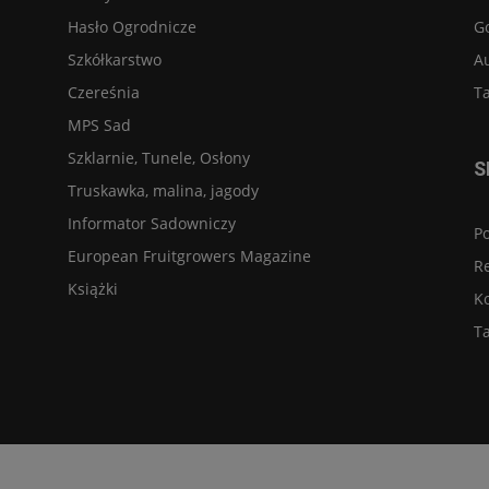
Hasło Ogrodnicze
G
Szkółkarstwo
A
Czereśnia
Ta
MPS Sad
Szklarnie, Tunele, Osłony
S
Truskawka, malina, jagody
Informator Sadowniczy
Po
European Fruitgrowers Magazine
R
Książki
K
Ta