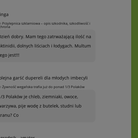
inga
n
Przylepnica szklarniowa – opis szkodnika, szkodliwość i
chrona
Dzień dobry. Mam tego zatrważającą ilość na
aktinidii, dolnych liściach i łodygach. Multum
ego jest!!!
olejna garść dupereli dla młodych imbecyli
n
Żywność wegańska trafia już do ponad 1/3 Polaków
1/3 Polaków je chleb, ziemniaki, owoce,
warzywa, pije wodę z butelek, studni lub
kranu? Co
grodnik - amator