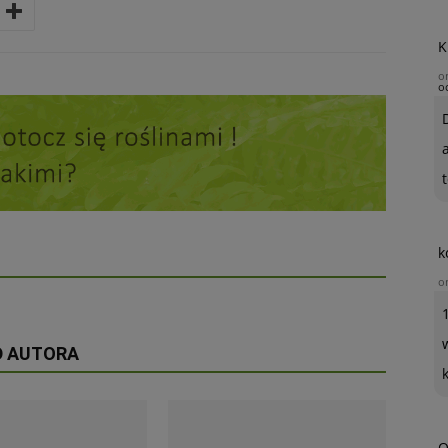
K
o
o
t
k
o
D AUTORA
O