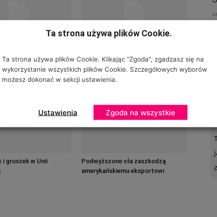
o
Ta strona używa plików Cookie.
t, handel
Kolejna runda chińsko-
Ta strona używa plików Cookie. Klikając "Zgoda", zgadzasz się na
amerykańskiej wojny celnej
wykorzystanie wszystkich plików Cookie. Szczegółowych wyborów
możesz dokonać w sekcji ustawienia.
U
Ustawienia
Zgoda na wszystkie
o
 i gruszek w Unii
Podwyższone cła zaszkodzą
j
amerykańskiemu eksportowi
owoców