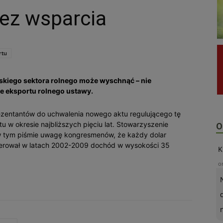
ez wsparcia
rtu
kiego sektora rolnego może wyschnąć – nie
e eksportu rolnego ustawy.
zentantów do uchwalenia nowego aktu regulującego tę
u w okresie najbliższych pięciu lat. Stowarzyszenie
O
w tym piśmie uwagę kongresmenów, że każdy dolar
nerował w latach 2002-2009 dochód w wysokości 35
K
o