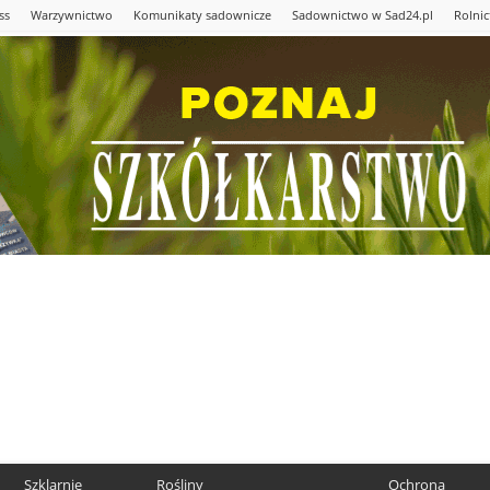
ss
Warzywnictwo
Komunikaty sadownicze
Sadownictwo w Sad24.pl
Rolni
Szklarnie
Rośliny
Ochrona