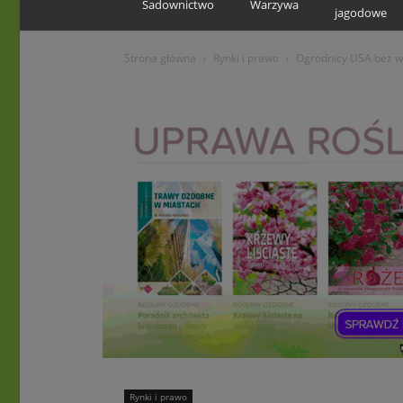
Sadownictwo
Warzywa
jagodowe
Strona główna
Rynki i prawo
Ogrodnicy USA bez w
Rynki i prawo