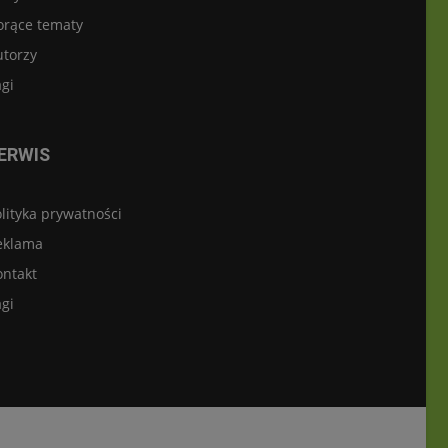
orące tematy
utorzy
gi
ERWIS
lityka prywatności
eklama
ontakt
gi