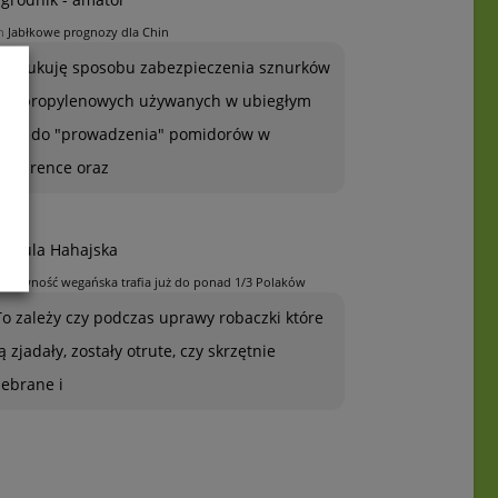
n
Jabłkowe prognozy dla Chin
Poszukuję sposobu zabezpieczenia sznurków
polipropylenowych używanych w ubiegłym
roku do "prowadzenia" pomidorów w
szklarence oraz
rszula Hahajska
n
Żywność wegańska trafia już do ponad 1/3 Polaków
To zależy czy podczas uprawy robaczki które
ją zjadały, zostały otrute, czy skrzętnie
zebrane i