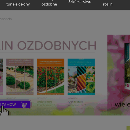
Szkółkarstwo
tunele osłony
ozdobne
roślin
sparcia