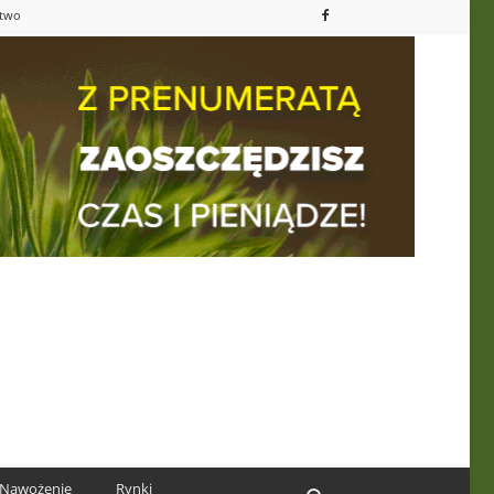
ctwo
Nawożenie
Rynki