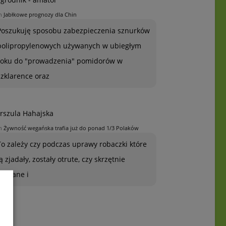
n
Jabłkowe prognozy dla Chin
Poszukuję sposobu zabezpieczenia sznurków
polipropylenowych używanych w ubiegłym
roku do "prowadzenia" pomidorów w
szklarence oraz
rszula Hahajska
n
Żywność wegańska trafia już do ponad 1/3 Polaków
To zależy czy podczas uprawy robaczki które
ją zjadały, zostały otrute, czy skrzętnie
zebrane i