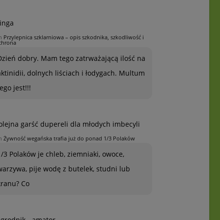
inga
n
Przylepnica szklarniowa – opis szkodnika, szkodliwość i
chrona
Dzień dobry. Mam tego zatrważającą ilość na
aktinidii, dolnych liściach i łodygach. Multum
ego jest!!!
olejna garść dupereli dla młodych imbecyli
n
Żywność wegańska trafia już do ponad 1/3 Polaków
1/3 Polaków je chleb, ziemniaki, owoce,
warzywa, pije wodę z butelek, studni lub
kranu? Co
grodnik - amator