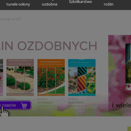
Szkółkarstwo
tunele osłony
ozdobne
roślin
wolucja w VAT