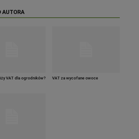
D AUTORA
iży VAT dla ogrodników?
VAT za wycofane owoce