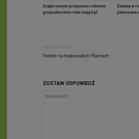
Dzięki nowym przepisom rodzinne
Zmiany w ro
gospodarstwa rolne mają być
planowane w
bardziej rentowne
Poprzedni artykuł
Pender na krakowskich Plantach
ZOSTAW ODPOWIEDŹ