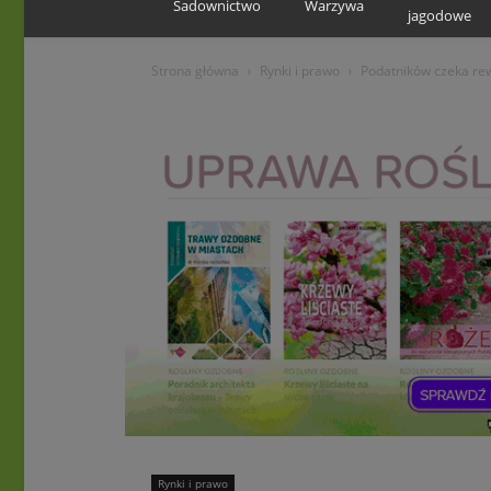
Sadownictwo
Warzywa
jagodowe
Strona główna
Rynki i prawo
Podatników czeka re
Rynki i prawo