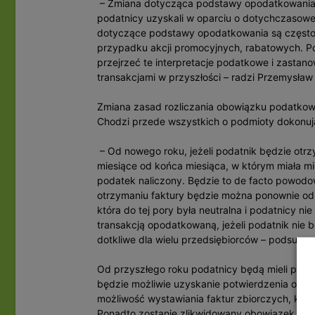
– Zmiana dotycząca podstawy opodatkowania o
podatnicy uzyskali w oparciu o dotychczasowe
dotyczące podstawy opodatkowania są często 
przypadku akcji promocyjnych, rabatowych. P
przejrzeć te interpretacje podatkowe i zastano
transakcjami w przyszłości – radzi Przemysław
Zmiana zasad rozliczania obowiązku podatkowe
Chodzi przede wszystkich o podmioty dokonują
– Od nowego roku, jeżeli podatnik będzie otr
miesiące od końca miesiąca, w którym miała mi
podatek naliczony. Będzie to de facto powodo
otrzymaniu faktury będzie można ponownie odli
która do tej pory była neutralna i podatnicy nie
transakcją opodatkowaną, jeżeli podatnik nie
dotkliwe dla wielu przedsiębiorców – podsumo
Od przyszłego roku podatnicy będą mieli praw
będzie możliwie uzyskanie potwierdzenia odbio
możliwość wystawiania faktur zbiorczych, któ
Ponadto zostanie zlikwidowany obowiązek wys