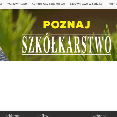
ss
Warzywnictwo
Komunikaty sadownicze
Sadownictwo w Sad24.pl
Rolni
Szklarnie
Rośliny
Ochrona