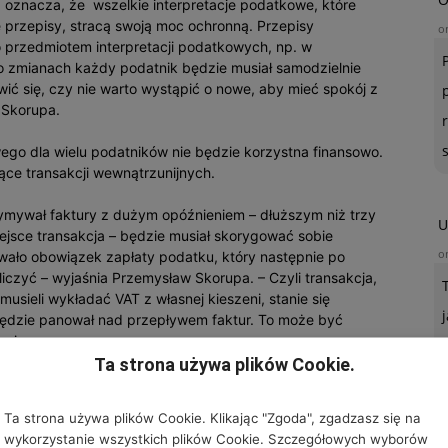
znacza, że wszelkie interpretacje podatkowe, które
 przepisy, stracą swoją moc ochronną. Przepisy
o
przedmiotem interpretacji podatkowych, np. w
o zmianach każdy podatnik będzie musiał samodzielnie
wić się, czy nie warto wystąpić o nowe, aby mieć spokój z
 Skorupa.
go dla wielu podatników nie będzie korzystna finansowo.
ce transakcji wewnątrzunijnych.
zymywał faktury z dużym opóźnieniem – dłuższym niż trzy
U
ejsce transakcja – będzie musiał skorygować sobie
o
wało obowiązek zapłaty podatku, który następnie po
czyć – wyjaśnia Przemysław Skorupa. – Czyli transakcja,
 musieli wykładać VAT z własnej kieszeni, stanie się
 będzie panował nad przepływem faktur. To może być
wuje.
Ta strona używa plików Cookie.
o skorygowania podstawy opodatkowania, jeżeli nie
ru faktury korygującej od nabywcy. Będzie także istniała
Ta strona używa plików Cookie. Klikając "Zgoda", zgadzasz się na
re obejmą transakcje z całego miesiąca kalendarzowego.
wykorzystanie wszystkich plików Cookie. Szczegółowych wyborów
tawiania faktur, dokumentujących sprzedaż usług