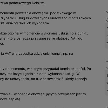
dztwa podatkowego Deloitte.
K
e momentu powstania obowiązku podatkowego w
w przypadku usług budowlanych i budowlano-montażowych
o
o
 30. dnia od dnia ich wykonania.
adzie ogólnej w momencie wykonania usługi. To z punktu
ana, która oznacza przyspieszenie płatności VAT do
t
pa.
ia VAT w przypadku udzielenia licencji, np. na
k
o
ny do momentu, w którym przypadał termin płatności. Po
wy rozliczyć zgodnie z datą wykonania usługi. W
ny do uchwycenia, bo trudno stwierdzić, kiedy licencja
owania – w obecnie obowiązujących przepisach jest to
nowi zapłatę.
O