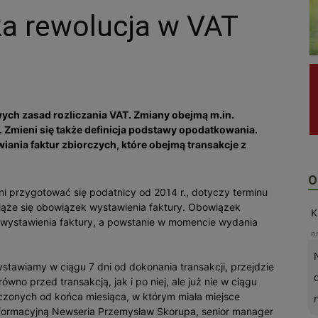
a rewolucja w VAT
owych zasad rozliczania VAT. Zmiany obejmą m.in.
mieni się także definicja podstawy opodatkowania.
ania faktur zbiorczych, które obejmą transakcje z
O
ni przygotować się podatnicy od 2014 r., dotyczy terminu
ąże się obowiązek wystawienia faktury. Obowiązek
K
 wystawienia faktury, a powstanie w momencie wydania
o
stawiamy w ciągu 7 dni od dokonania transakcji, przejdzie
no przed transakcją, jak i po niej, ale już nie w ciągu
 liczonych od końca miesiąca, w którym miała miejsce
nformacyjną Newseria Przemysław Skorupa, senior manager