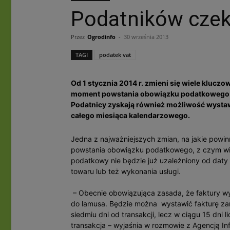
Podatników czek
Przez
Ogrodinfo
-
30 września 2013
TAGI
podatek vat
Od 1 stycznia 2014 r. zmieni się wiele klucz
moment powstania obowiązku podatkowego. Z
Podatnicy zyskają również możliwość wystawi
całego miesiąca kalendarzowego.
Jedna z najważniejszych zmian, na jakie powin
powstania obowiązku podatkowego, z czym wi
podatkowy nie będzie już uzależniony od daty
towaru lub też wykonania usługi.
– Obecnie obowiązująca zasada, że faktury wy
do lamusa. Będzie można wystawić fakturę zarów
siedmiu dni od transakcji, lecz w ciągu 15 dni
transakcja – wyjaśnia w rozmowie z Agencją I