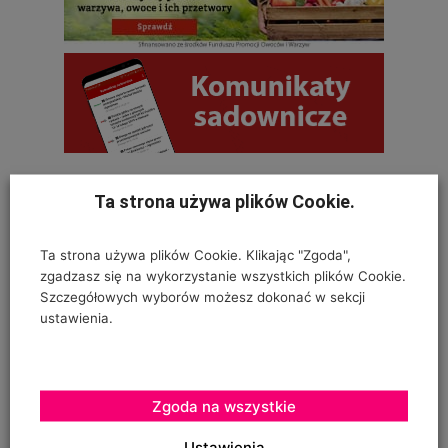
Ta strona używa plików Cookie.
OSTATNIE KOMENTARZE
Ta strona używa plików Cookie. Klikając "Zgoda",
Krystyna
zgadzasz się na wykorzystanie wszystkich plików Cookie.
Szczegółowych wyborów możesz dokonać w sekcji
on
SZKODNIKI WIĄZU I ICH ZWALCZANIE
ustawienia.
Na szczepionym wiązie zaczęły wyrastać dzikie pędy w
bardzo dużej ilości. Co z nimi należy
Zgoda na wszystkie
Kinga
Ustawienia