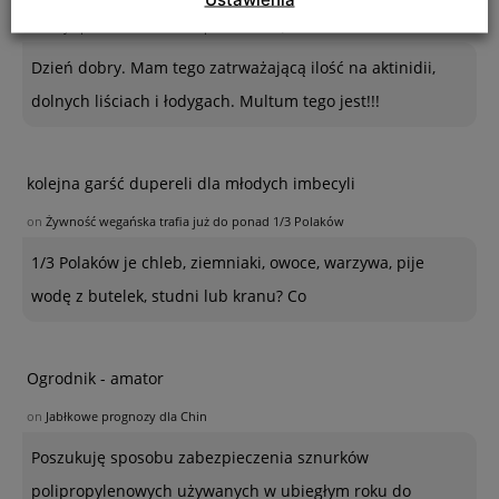
on
Przylepnica szklarniowa – opis szkodnika, szkodliwość i ochrona
Dzień dobry. Mam tego zatrważającą ilość na aktinidii,
dolnych liściach i łodygach. Multum tego jest!!!
kolejna garść dupereli dla młodych imbecyli
on
Żywność wegańska trafia już do ponad 1/3 Polaków
1/3 Polaków je chleb, ziemniaki, owoce, warzywa, pije
wodę z butelek, studni lub kranu? Co
Ogrodnik - amator
on
Jabłkowe prognozy dla Chin
Poszukuję sposobu zabezpieczenia sznurków
polipropylenowych używanych w ubiegłym roku do