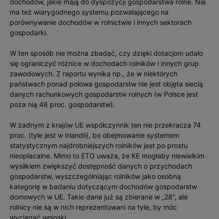
dochodów, jakie mają do dyspozycji gospodarstwa rolne. Nie
ma też wiarygodnego systemu pozwalającego na
porównywanie dochodów w rolnictwie i innych sektorach
gospodarki.
W ten sposób nie można zbadać, czy dzięki dotacjom udało
się ograniczyć różnice w dochodach rolników i innych grup
zawodowych. Z raportu wynika np., że w niektórych
państwach ponad połowa gospodarstw nie jest objęta siecią
danych rachunkowych gospodarstw rolnych (w Polsce jest
poza nią 48 proc. gospodarstw).
W żadnym z krajów UE współczynnik ten nie przekracza 74
proc. (tyle jest w Irlandii), bo obejmowanie systemem
statystycznym najdrobniejszych rolników jest po prostu
nieopłacalne. Mimo to ETO uważa, że KE mogłaby niewielkim
wysiłkiem zwiększyć dostępność danych o przychodach
gospodarstw, wyszczególniając rolników jako osobną
kategorię w badaniu dotyczącym dochodów gospodarstw
domowych w UE. Takie dane już są zbierane w „28”, ale
rolnicy nie są w nich reprezentowani na tyle, by móc
wyciągać wnioski.