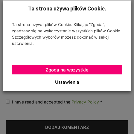
Ta strona używa plików Cookie.
Ta strona używa plików Cookie. Klikając "Zgoda",
zgadzasz się na wykorzystanie wszystkich plików Cookie.
Szczegółowych wyborów możesz dokonać w sekcji
ustawienia.
ZGODA NA PRZETWARZANIE DANYCH OSOBOWYCH
*
Zgoda na wszystkie
Twój adres e-mail nie zostanie opublikowany, podajesz go wyłącznie do
wiadomości redakcji. Nie udostępnimy go osobom trzecim. Nie wysyłamy
Ustawienia
spamu. Pola, których wypełnienie jest wymagane, są oznaczone
symbolem*.
I have read and accepted the
Privacy Policy
*