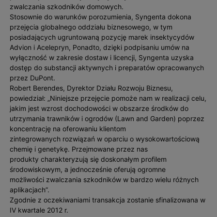
zwalczania szkodników domowych.
Stosownie do warunków porozumienia, Syngenta dokona
przejęcia globalnego oddziału biznesowego, w tym
posiadających ugruntowaną pozycję marek insektycydów
Advion i Acelepryn, Ponadto, dzięki podpisaniu umów na
wyłączność w zakresie dostaw i licencji, Syngenta uzyska
dostęp do substancji aktywnych i preparatów opracowanych
przez DuPont.
Robert Berendes, Dyrektor Działu Rozwoju Biznesu,
powiedział: „Niniejsze przejęcie pomoże nam w realizacji celu,
jakim jest wzrost dochodowości w obszarze środków do
utrzymania trawników i ogrodów (Lawn and Garden) poprzez
koncentrację na oferowaniu klientom
zintegrowanych rozwiązań w oparciu o wysokowartościową
chemię i genetykę. Przejmowane przez nas
produkty charakteryzują się doskonałym profilem
środowiskowym, a jednocześnie oferują ogromne
możliwości zwalczania szkodników w bardzo wielu różnych
aplikacjach”.
Zgodnie z oczekiwaniami transakcja zostanie sfinalizowana w
IV kwartale 2012 r.