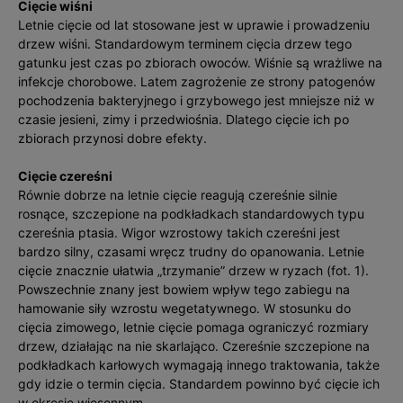
Cięcie wiśni
Letnie cięcie od lat stosowane jest w uprawie i prowadzeniu
drzew wiśni. Standardowym terminem cięcia drzew tego
gatunku jest czas po zbiorach owoców. Wiśnie są wrażliwe na
infekcje chorobowe. Latem zagrożenie ze strony patogenów
pochodzenia bakteryjnego i grzybowego jest mniejsze niż w
czasie jesieni, zimy i przedwiośnia. Dlatego cięcie ich po
zbiorach przynosi dobre efekty.
Cięcie czereśni
Równie dobrze na letnie cięcie reagują czereśnie silnie
rosnące, szczepione na podkładkach standardowych typu
czereśnia ptasia. Wigor wzrostowy takich czereśni jest
bardzo silny, czasami wręcz trudny do opanowania. Letnie
cięcie znacznie ułatwia „trzymanie” drzew w ryzach (fot. 1).
Powszechnie znany jest bowiem wpływ tego zabiegu na
hamowanie siły wzrostu wegetatywnego. W stosunku do
cięcia zimowego, letnie cięcie pomaga ograniczyć rozmiary
drzew, działając na nie skarlająco. Czereśnie szczepione na
podkładkach karłowych wymagają innego traktowania, także
gdy idzie o termin cięcia. Standardem powinno być cięcie ich
w okresie wiosennym.