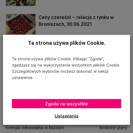
Ceny czereśni – relacja z rynku w
Broniszach, 30.06.2021
Ta strona używa plików Cookie.
Rak bakteryjny drzew owocowych –
liczne infekcje w wielu gatunkach
Ta strona używa plików Cookie. Klikając "Zgoda",
zgadzasz się na wykorzystanie wszystkich plików Cookie.
Szczegółowych wyborów możesz dokonać w sekcji
Morela o atrakcyjnych owocach do
ustawienia.
krajowych sadów
Zgoda na wszystkie
Ustawienia
Poprzedni artykuł
Następny artykuł
Energia odnawialna w każdym
Ambitne plany