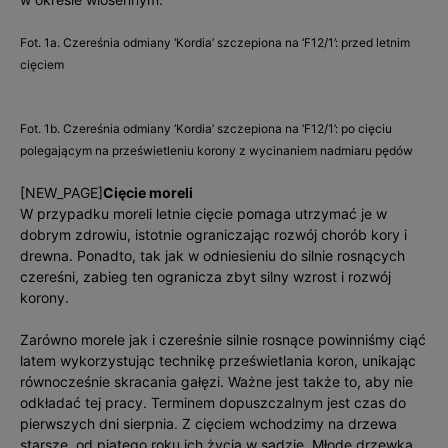
Fot. 1a. Czereśnia odmiany ‘Kordia’ szczepiona na ‘F12/1’: przed letnim
cięciem
Fot. 1b. Czereśnia odmiany ‘Kordia’ szczepiona na ‘F12/1’: po cięciu
polegającym na prześwietleniu korony z wycinaniem nadmiaru pędów
[NEW_PAGE]
Cięcie moreli
W przypadku moreli letnie cięcie pomaga utrzymać je w
dobrym zdrowiu, istotnie ograniczając rozwój chorób kory i
drewna. Ponadto, tak jak w odniesieniu do silnie rosnących
czereśni, zabieg ten ogranicza zbyt silny wzrost i rozwój
korony.
Zarówno morele jak i czereśnie silnie rosnące powinniśmy ciąć
latem wykorzystując technikę prześwietlania koron, unikając
równocześnie skracania gałęzi. Ważne jest także to, aby nie
odkładać tej pracy. Terminem dopuszczalnym jest czas do
pierwszych dni sierpnia. Z cięciem wchodzimy na drzewa
starsze, od piątego roku ich życia w sadzie. Młode drzewka