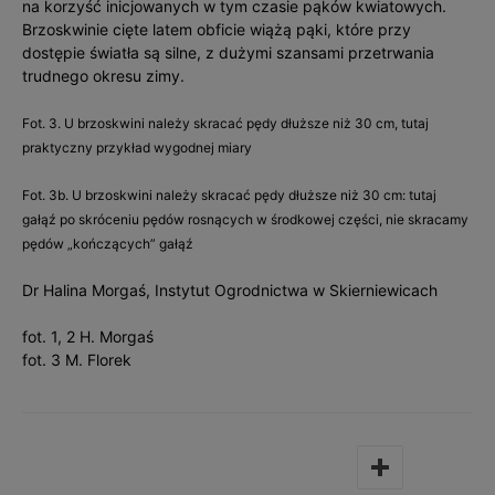
na korzyść inicjowanych w tym czasie pąków kwiatowych.
Brzoskwinie cięte latem obficie wiążą pąki, które przy
dostępie światła są silne, z dużymi szansami przetrwania
trudnego okresu zimy.
Fot. 3. U brzoskwini należy skracać pędy dłuższe niż 30 cm, tutaj
praktyczny przykład wygodnej miary
Fot. 3b. U brzoskwini należy skracać pędy dłuższe niż 30 cm: tutaj
gałąź po skróceniu pędów rosnących w środkowej części, nie skracamy
pędów „kończących” gałąź
Dr Halina Morgaś, Instytut Ogrodnictwa w Skierniewicach
fot. 1, 2 H. Morgaś
fot. 3 M. Florek