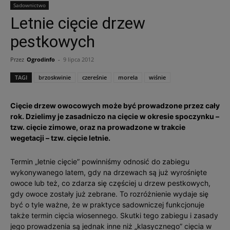
Sadownictwo
Letnie cięcie drzew
pestkowych
Przez
Ogrodinfo
-
9 lipca 2012
TAGI
brzoskwinie
czereśnie
morela
wiśnie
Cięcie drzew owocowych może być prowadzone przez cały
rok. Dzielimy je zasadniczo na cięcie w okresie spoczynku –
tzw. cięcie zimowe, oraz na prowadzone w trakcie
wegetacji – tzw. cięcie letnie.
Termin „letnie cięcie” powinniśmy odnosić do zabiegu
wykonywanego latem, gdy na drzewach są już wyrośnięte
owoce lub też, co zdarza się częściej u drzew pestkowych,
gdy owoce zostały już zebrane. To rozróżnienie wydaje się
być o tyle ważne, że w praktyce sadowniczej funkcjonuje
także termin cięcia wiosennego. Skutki tego zabiegu i zasady
jego prowadzenia są jednak inne niż „klasycznego” cięcia w