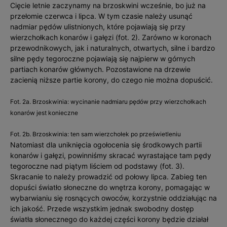
Cięcie letnie zaczynamy na brzoskwini wcześnie, bo już na
przełomie czerwca i lipca. W tym czasie należy usunąć
nadmiar pędów ulistnionych, które pojawiają się przy
wierzchołkach konarów i gałęzi (fot. 2). Zarówno w koronach
przewodnikowych, jak i naturalnych, otwartych, silne i bardzo
silne pędy tegoroczne pojawiają się najpierw w górnych
partiach konarów głównych. Pozostawione na drzewie
zacienią niższe partie korony, do czego nie można dopuścić.
Fot. 2a. Brzoskwinia: wycinanie nadmiaru pędów przy wierzchołkach
konarów jest konieczne
Fot. 2b. Brzoskwinia: ten sam wierzchołek po prześwietleniu
Natomiast dla uniknięcia ogołocenia się środkowych partii
konarów i gałęzi, powinniśmy skracać wyrastające tam pędy
tegoroczne nad piątym liściem od podstawy (fot. 3).
Skracanie to należy prowadzić od połowy lipca. Zabieg ten
dopuści światło słoneczne do wnętrza korony, pomagając w
wybarwianiu się rosnących owoców, korzystnie oddziałując na
ich jakość. Przede wszystkim jednak swobodny dostęp
światła słonecznego do każdej części korony będzie działał