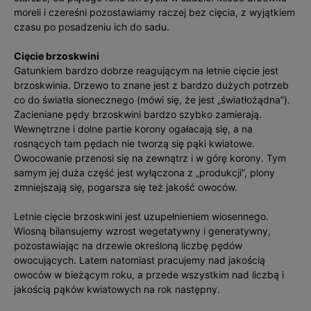
moreli i czereśni pozostawiamy raczej bez cięcia, z wyjątkiem
czasu po posadzeniu ich do sadu.
Cięcie brzoskwini
Gatunkiem bardzo dobrze reagującym na letnie cięcie jest
brzoskwinia. Drzewo to znane jest z bardzo dużych potrzeb
co do światła słonecznego (mówi się, że jest „światłożądna”).
Zacieniane pędy brzoskwini bardzo szybko zamierają.
Wewnętrzne i dolne partie korony ogałacają się, a na
rosnących tam pędach nie tworzą się pąki kwiatowe.
Owocowanie przenosi się na zewnątrz i w górę korony. Tym
samym jej duża część jest wyłączona z „produkcji”, plony
zmniejszają się, pogarsza się też jakość owoców.
Letnie cięcie brzoskwini jest uzupełnieniem wiosennego.
Wiosną bilansujemy wzrost wegetatywny i generatywny,
pozostawiając na drzewie określoną liczbę pędów
owocujących. Latem natomiast pracujemy nad jakością
owoców w bieżącym roku, a przede wszystkim nad liczbą i
jakością pąków kwiatowych na rok następny.