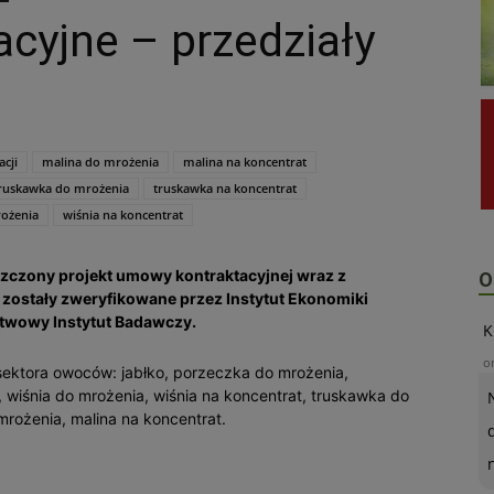
cyjne – przedziały
cji
malina do mrożenia
malina na koncentrat
ruskawka do mrożenia
truskawka na koncentrat
rożenia
wiśnia na koncentrat
szczony projekt umowy kontraktacyjnej wraz z
O
 zostały zweryfikowane przez Instytut Ekonomiki
stwowy Instytut Badawczy.
K
o
sektora owoców: jabłko, porzeczka do mrożenia,
, wiśnia do mrożenia, wiśnia na koncentrat, truskawka do
mrożenia, malina na koncentrat.