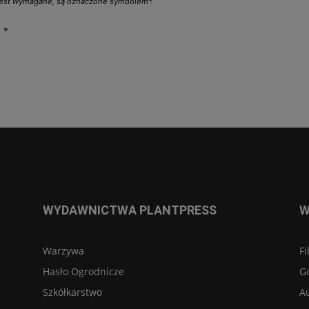
 jest wymagane, są oznaczone symbolem*.
y
*
WYDAWNICTWA PLANTPRESS
W
Warzywa
Fi
Hasło Ogrodnicze
G
Szkółkarstwo
A