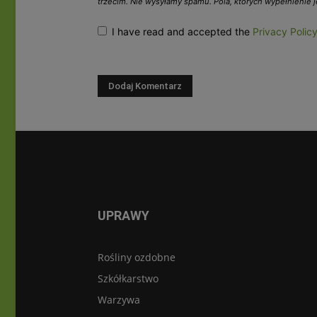
trzecim. Nie wysyłamy spamu. Pola, których wypełnienie
I have read and accepted the
Privacy Polic
UPRAWY
Rośliny ozdobne
Szkółkarstwo
Warzywa