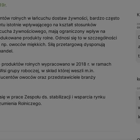
19r.
K
ntów rolnych w łańcuchu dostaw żywności, bardzo często
o
tu istotnie wpływającego na kształt stosunków
o
ańcucha żywnościowego, mają ograniczony wpływ na
dukowane produkty rolne. Odnosi się to w szczególności
 np. owoców miękkich. Siłą przetargową dysponują
handel.
t
ie produktów rolnych wypracowano w 2018 r. w ramach
si grupy roboczej, w skład której weszli m.in.
oducentów owoców oraz przedstawiciele branży
k
o
ę w prace Zespołu ds. stabilizacji i wsparcia rynku
umienia Rolniczego.
O