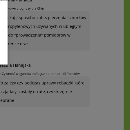
n
Jabłkowe prognozy dla Chin
Poszukuję sposobu zabezpieczenia sznurków
polipropylenowych używanych w ubiegłym
roku do "prowadzenia" pomidorów w
szklarence oraz
rszula Hahajska
n
Żywność wegańska trafia już do ponad 1/3 Polaków
To zależy czy podczas uprawy robaczki które
ją zjadały, zostały otrute, czy skrzętnie
zebrane i