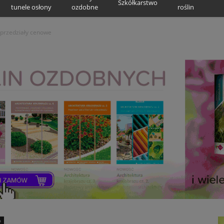
Szkółkarstwo
tunele osłony
ozdobne
roślin
 przedziały cenowe
o