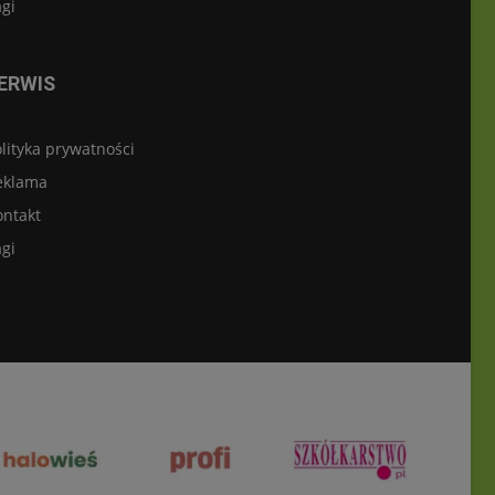
gi
ERWIS
lityka prywatności
eklama
ontakt
gi