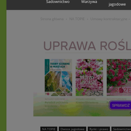
Sadownictwo
Warzywa
jagodowe
Strona główna
NA TOPIE
Umowy kontraktacyjne –
NA TOPIE
Owoce jagodowe
Rynki i prawo
Sadownictw