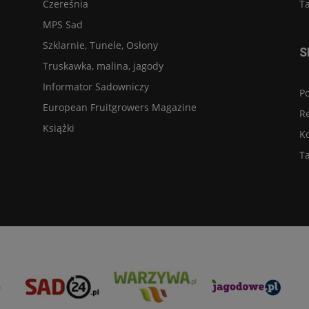
Czereśnia
Ta
MPS Sad
Szklarnie, Tunele, Osłony
S
Truskawka, malina, jagody
Informator Sadowniczy
Po
European Fruitgrowers Magazine
R
Książki
K
Ta