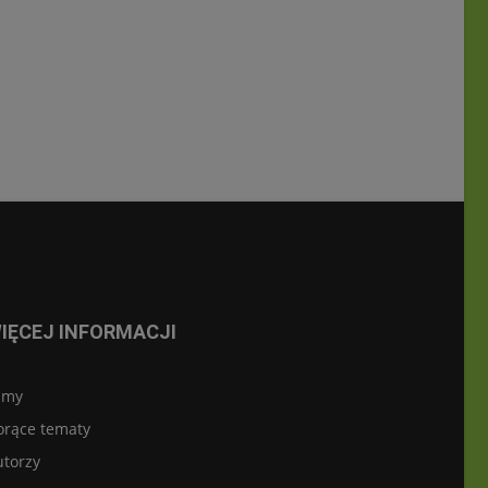
IĘCEJ INFORMACJI
lmy
orące tematy
utorzy