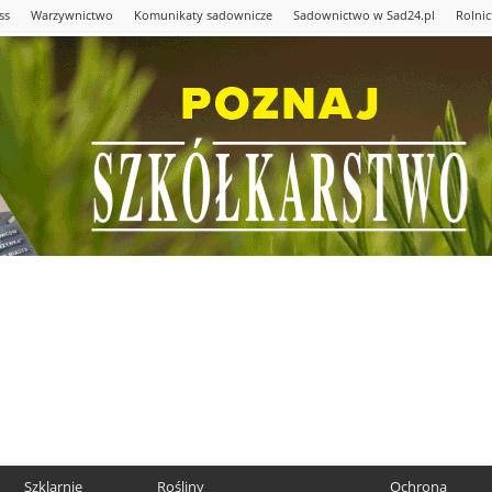
ss
Warzywnictwo
Komunikaty sadownicze
Sadownictwo w Sad24.pl
Rolni
Szklarnie
Rośliny
Ochrona