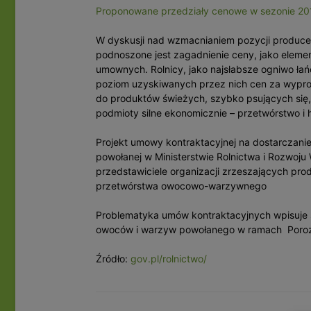
Proponowane przedziały cenowe w sezonie 20
W dyskusji nad wzmacnianiem pozycji produce
podnoszone jest zagadnienie ceny, jako elemen
umownych. Rolnicy, jako najsłabsze ogniwo ł
poziom uzyskiwanych przez nich cen za wypro
do produktów świeżych, szybko psujących się,
podmioty silne ekonomicznie – przetwórstwo i 
Projekt umowy kontraktacyjnej na dostarczan
powołanej w Ministerstwie Rolnictwa i Rozwoju W
przedstawiciele organizacji zrzeszających pr
przetwórstwa owocowo-warzywnego
Problematyka umów kontraktacyjnych wpisuje si
owoców i warzyw powołanego w ramach Poroz
Źródło:
gov.pl/rolnictwo/