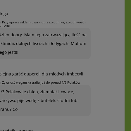
inga
n
Przylepnica szklarniowa – opis szkodnika, szkodliwość i
chrona
Dzień dobry. Mam tego zatrważającą ilość na
aktinidii, dolnych liściach i łodygach. Multum
ego jest!!!
olejna garść dupereli dla młodych imbecyli
n
Żywność wegańska trafia już do ponad 1/3 Polaków
1/3 Polaków je chleb, ziemniaki, owoce,
warzywa, pije wodę z butelek, studni lub
kranu? Co
grodnik - amator